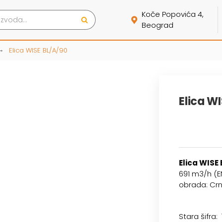
Koče Popovića 4,
Beograd
Elica WISE BL/A/90
Elica W
Elica WISE
691 m3/h (E
obrada: Crn
Stara šifra: