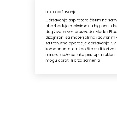
Lako održavanje
Održavanje aspiratora čistim ne sa
obezbeđuje maksimalnu higijenu u kuhi
dug životni vek proizvoda. Modeli Elic
dizajnirani sa materijalima i završn
za trenutne operacije održavanja. Sv
komponentama, kao što su filteri za
mirise, može se lako pristupiti i ukloni
mogu oprati ili brzo zameniti.