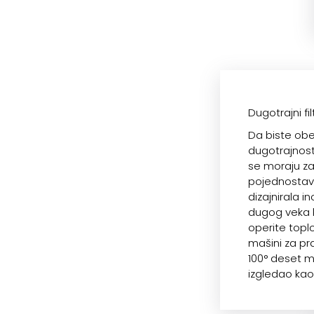
Dugotrajni fil
Da biste obe
dugotrajnost 
se moraju za
pojednostavil
dizajnirala in
dugog veka k
operite topl
mašini za pra
100° deset 
izgledao kao 