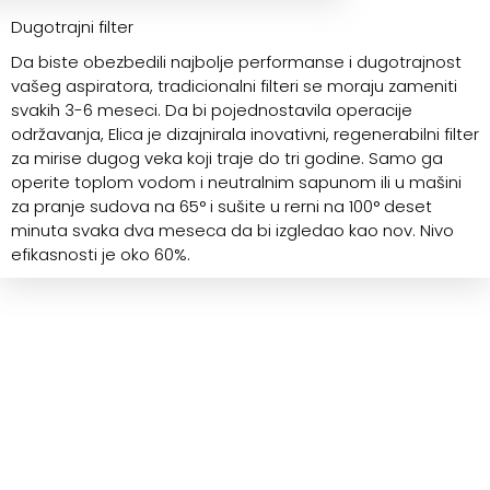
Dugotrajni filter
Da biste obezbedili najbolje performanse i dugotrajnost
vašeg aspiratora, tradicionalni filteri se moraju zameniti
svakih 3-6 meseci. Da bi pojednostavila operacije
održavanja, Elica je dizajnirala inovativni, regenerabilni filter
za mirise dugog veka koji traje do tri godine. Samo ga
operite toplom vodom i neutralnim sapunom ili u mašini
za pranje sudova na 65° i sušite u rerni na 100° deset
minuta svaka dva meseca da bi izgledao kao nov. Nivo
efikasnosti je oko 60%.