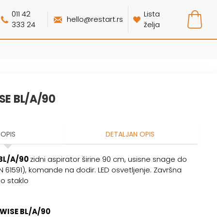
011 42
Lista
hello@restart.rs
333 24
želja
ISE BL/A/90
OPIS
DETALJAN OPIS
 BL/A/90
zidni aspirator širine 90 cm, usisne snage do
N 61591), komande na dodir. LED osvetljenje. Završna
o staklo
WISE BL/A/90