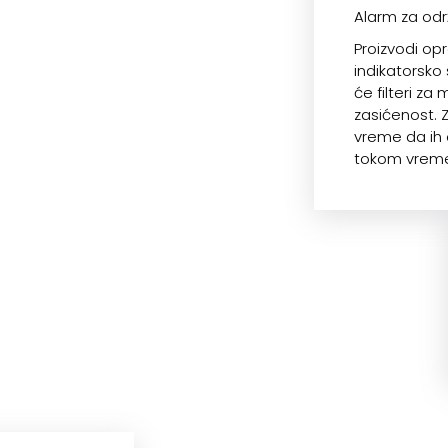
Alarm za od
Proizvodi op
indikatorsko
će filteri za
zasićenost. 
vreme da ih 
tokom vremen