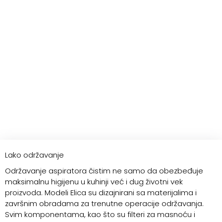
Lako održavanje
Održavanje aspiratora čistim ne samo da obezbeđuje
maksimalnu higijenu u kuhinji već i dug životni vek
proizvoda. Modeli Elica su dizajnirani sa materijalima i
završnim obradama za trenutne operacije održavanja.
Svim komponentama, kao što su filteri za masnoću i