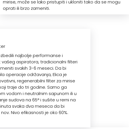
mirise, može se lako pristupiti i ukloniti tako da se mogu
oprati ili brzo zameniti.
ter
zbedili najbolje performanse i
vašeg aspiratora, tradicionalni filteri
meniti svakih 3-6 meseci. Da bi
a operacije održavanja, Elica je
ovativni, regenerabilni filter za mirise
oji traje do tri godine. Samo ga
om vodom i neutralnim sapunom ili u
nje sudova na 65° i sušite u rerni na
minuta svaka dva meseca da bi
nov. Nivo efikasnosti je oko 60%.