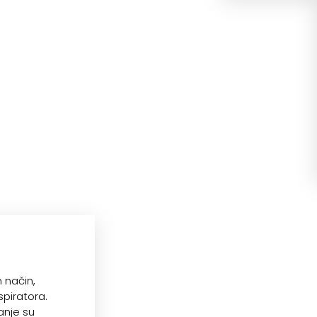
 način,
spiratora.
anje su