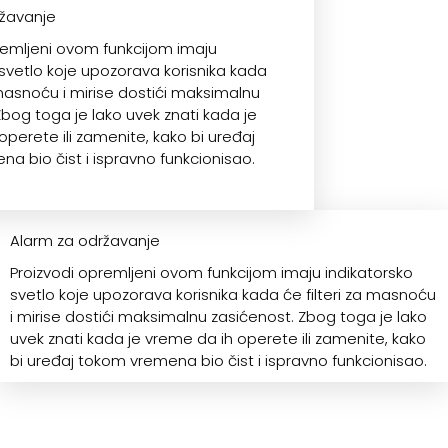
ržavanje
remljeni ovom funkcijom imaju
 svetlo koje upozorava korisnika kada
 masnoću i mirise dostići maksimalnu
Zbog toga je lako uvek znati kada je
operete ili zamenite, kako bi uređaj
a bio čist i ispravno funkcionisao.
Alarm za održavanje
Proizvodi opremljeni ovom funkcijom imaju indikatorsko
svetlo koje upozorava korisnika kada će filteri za masnoću
i mirise dostići maksimalnu zasićenost. Zbog toga je lako
uvek znati kada je vreme da ih operete ili zamenite, kako
bi uređaj tokom vremena bio čist i ispravno funkcionisao.