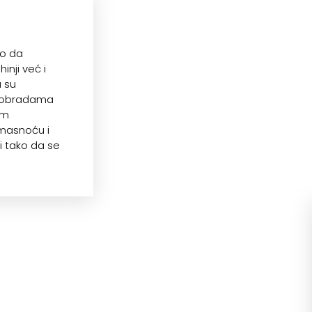
mo da
nji već i
a su
im obradama
im
 masnoću i
ti tako da se