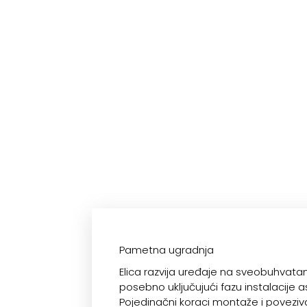
Pametna ugradnja
Elica razvija uređaje na sveobuhvatan
posebno uključujući fazu instalacije a
Pojedinačni koraci montaže i poveziv