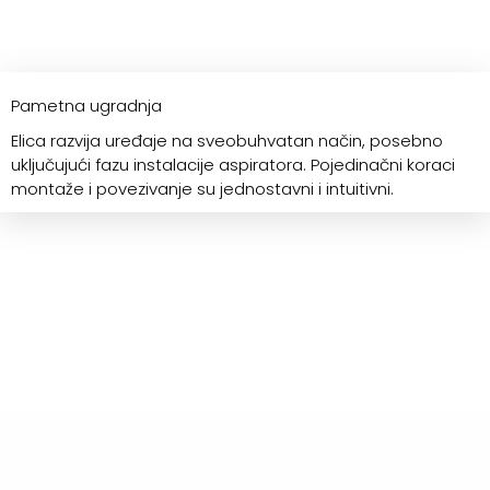
Pametna ugradnja
Elica razvija uređaje na sveobuhvatan način, posebno
uključujući fazu instalacije aspiratora. Pojedinačni koraci
montaže i povezivanje su jednostavni i intuitivni.