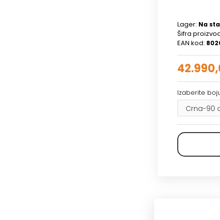
Lager:
Na sta
Šifra proizvo
EAN kod:
802
42.990
Izaberite boju