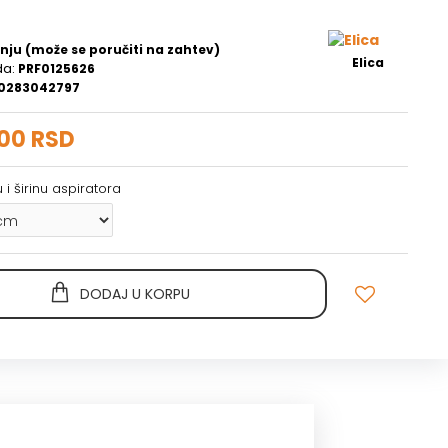
nju (može se poručiti na zahtev)
Elica
da:
PRF0125626
0283042797
,00 RSD
 i širinu aspiratora
DODAJ U KORPU