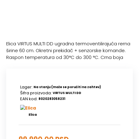
Elica VIRTUS MULTI DD ugradna termoventilirajuća rerna
širine 60 cm. Okretni prekidač + senzorske komande.
Raspon temperatura od 30°C do 300 °C. Crna boja
Lager:
Na stanju (može se poručiti na zahtev)
Šifra proizvoda:
VIRTUS MULTI DD
EAN kod:
8020283058231
Elica