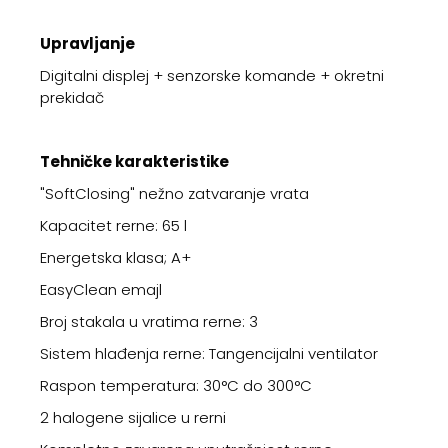
Upravljanje
Digitalni displej + senzorske komande + okretni
prekidač
Tehničke karakteristike
"SoftClosing" nežno zatvaranje vrata
Kapacitet rerne: 65 l
Energetska klasa; A+
EasyClean emajl
Broj stakala u vratima rerne: 3
Sistem hlađenja rerne: Tangencijalni ventilator
Raspon temperatura: 30°C do 300°C
2 halogene sijalice u rerni