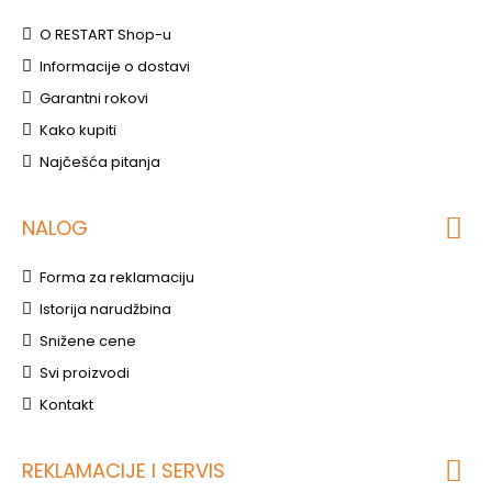
O RESTART Shop-u
Informacije o dostavi
Garantni rokovi
Kako kupiti
Najčešća pitanja
NALOG
Forma za reklamaciju
Istorija narudžbina
Snižene cene
Svi proizvodi
Kontakt
REKLAMACIJE I SERVIS