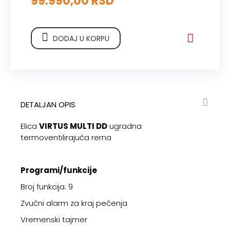
99.990,00 RSD
DODAJ U KORPU
DETALJAN OPIS
Elica
VIRTUS MULTI DD
ugradna
termoventilirajuća rerna
Programi/funkcije
Broj funkcija: 9
Zvučni alarm za kraj pečenja
Vremenski tajmer