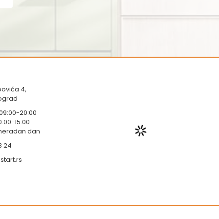
ovića 4,
eograd
 09:00-20:00
0:00-15:00
 neradan dan
3 24
tart.rs