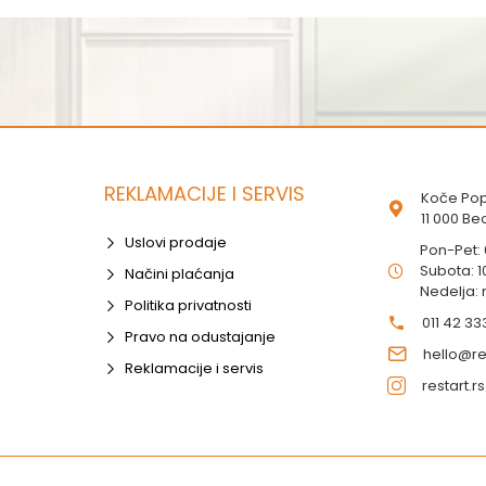
REKLAMACIJE I SERVIS
Koče Pop
11 000 B
Uslovi prodaje
Pon-Pet:
Subota: 1
Načini plaćanja
Nedelja:
Politika privatnosti
011 42 33
Pravo na odustajanje
hello@res
Reklamacije i servis
restart.rs