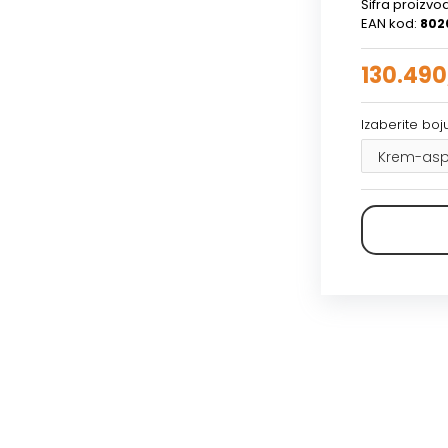
Šifra proizvo
EAN kod:
802
130.490
Izaberite boju