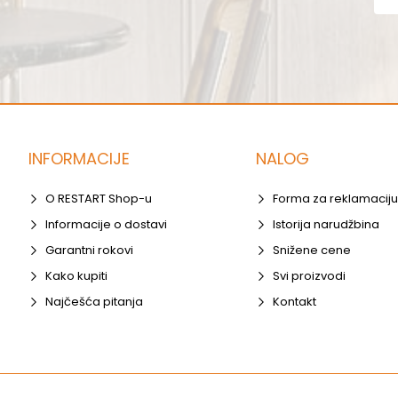
INFORMACIJE
NALOG
O RESTART Shop-u
Forma za reklamaciju
Informacije o dostavi
Istorija narudžbina
Garantni rokovi
Snižene cene
Kako kupiti
Svi proizvodi
Najčešća pitanja
Kontakt