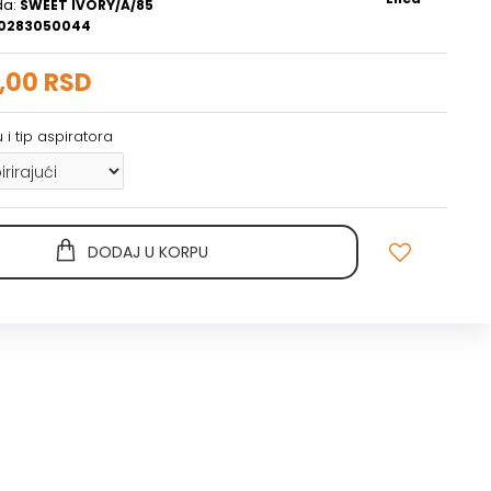
da:
SWEET IVORY/A/85
0283050044
,00 RSD
 i tip aspiratora
DODAJ U KORPU