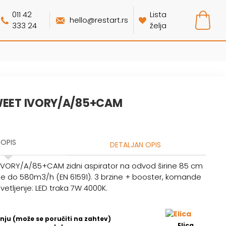
011 42
Lista
hello@restart.rs
333 24
želja
SWEET IVORY/A/85+CAM
OPIS
DETALJAN OPIS
T IVORY/A/85+CAM
zidni aspirator na odvod širine 85 cm
e do 580m3/h (EN 61591). 3 brzine + booster, komande
vetljenje: LED traka 7W 4000K.
nju (može se poručiti na zahtev)
Elica