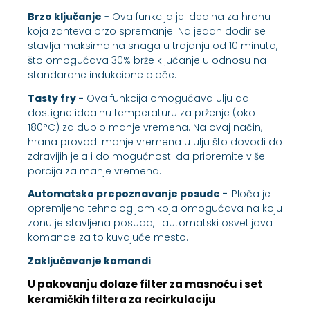
Brzo ključanje
- Ova funkcija je idealna za hranu
koja zahteva brzo spremanje. Na jedan dodir se
stavlja maksimalna snaga u trajanju od 10 minuta,
što omogućava 30% brže ključanje u odnosu na
standardne indukcione ploče.
Tasty fry -
Ova funkcija omogućava ulju da
dostigne idealnu temperaturu za prženje (oko
180°C) za duplo manje vremena. Na ovaj način,
hrana provodi manje vremena u ulju što dovodi do
zdravijih jela i do mogućnosti da pripremite više
porcija za manje vremena.
Automatsko prepoznavanje posude -
Ploča je
opremljena tehnologijom koja omogućava na koju
zonu je stavljena posuda, i automatski osvetljava
komande za to kuvajuće mesto.
Zaključavanje komandi
U pakovanju dolaze filter za masnoću i set
keramičkih filtera za recirkulaciju