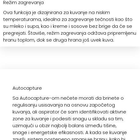
Režim zagrevanja
Ova funkcija je dizajnirana za kuvanje na niskim
temperaturama, idealna za zagrevanje tečnosti kao što
su mleko i supa, kao i kreme i sosove bez brige da će se
pregrejati. Štaviše, režim zagrevanja održava pripremljenu
hranu toplom, dok se druga hrana još uvek kuva.
Autocapture
Sa Autocapture-om nećete morati da brinete o
regulisanju usisavanja na osnovu započetog
kuvanja, ali aspirator će sam identifikovati aktivne
zone za kuvanje i podesiti snagu u skladu sa tim,
uzimajući u obzir najbolji balans između tišine,
snage i energetske efikasnosti. A kada se kuvanje
završi, sistem postepeno smanjuje brzinu, kako bi