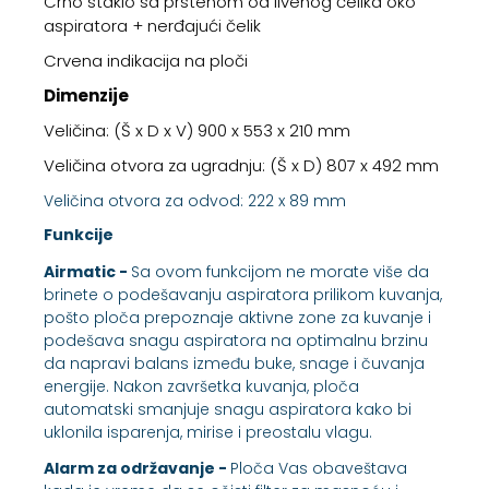
Crno staklo sa prstenom od livenog čelika oko
aspiratora + nerđajući čelik
Crvena indikacija na ploči
Dimenzije
Veličina: (Š x D x V) 900 x 553 x 210 mm
Veličina otvora za ugradnju: (Š x D) 807 x 492 mm
Veličina otvora za odvod: 222 x 89 mm
Funkcije
Airmatic -
Sa ovom funkcijom ne morate više da
brinete o podešavanju aspiratora prilikom kuvanja,
pošto ploča prepoznaje aktivne zone za kuvanje i
podešava snagu aspiratora na optimalnu brzinu
da napravi balans između buke, snage i čuvanja
energije. Nakon završetka kuvanja, ploča
automatski smanjuje snagu aspiratora kako bi
uklonila isparenja, mirise i preostalu vlagu.
Alarm za održavanje -
Ploča Vas obaveštava