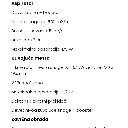
Aspirator
Devet brzina + booster
Usisna snaga do 550 m3/h
Brzina usisavanja: 5,1 m/s
Buka: do 72 dB
Maksimalna apsorpcija: 175 W
Kuvajuća mesta
4 kuvajuća mesta snage 2,1-3,7 kW veličine 220 x
184 mm
2 "Bridge" zone
Maksimalna apsorpcija: 7,2 kW
Elektonski okretni prekidači
Devet nivoa kuvajuće snage + booster
Završna obrada