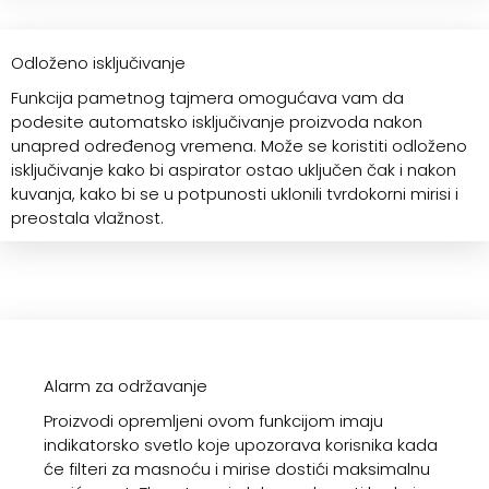
Odloženo isključivanje
Funkcija pametnog tajmera omogućava vam da
podesite automatsko isključivanje proizvoda nakon
unapred određenog vremena. Može se koristiti odloženo
isključivanje kako bi aspirator ostao uključen čak i nakon
kuvanja, kako bi se u potpunosti uklonili tvrdokorni mirisi i
preostala vlažnost.
Alarm za održavanje
Proizvodi opremljeni ovom funkcijom imaju
indikatorsko svetlo koje upozorava korisnika kada
će filteri za masnoću i mirise dostići maksimalnu