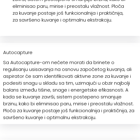
eliminisao paru, mirise i preostalu vlažnost. Ploča
za kuvanje postaje još funkcionalnija i praktičnija,
za savršeno kuvanje i optimalnu ekstrakciju.
Autocapture
Sa Autocapture-om nećete morati da brinete o
regulisanju usisavanja na osnovu započetog kuvanja, ali
aspirator će sam identifikovati aktivne zone za kuvanje i
podesiti snagu u skladu sa tim, uzimajući u obzir najbolji
balans između tišine, snage i energetske efikasnosti. A
kada se kuvanje završi, sistem postepeno smanjuje
brzinu, kako bi eliminisao paru, mirise i preostalu vlažnost.
Ploča za kuvanje postaje još funkcionalnija i praktičnija, za
savršeno kuvanje i optimalnu ekstrakciju.