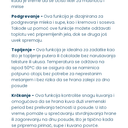
kada je vreme da se očisti filter za masnoću i
mirise
Podgrevanje -
Ova funkcija je dizajnirana za
podgrevanje mleka i supe, kao i kremova i soseva.
Takođe uz pomoć ove funkcije možete održavati
toplotu već pripremljenih jela, dok se druga još
uvek spremaju.
Topljenje -
Ova funkcija je idealna za zadatke kao
što je topljenje putera ili čokolade bez narušavanja
teksture ili ukusa. Temperatura se održava na
ispod 50°C da se osigura da se namirnica
potpuno otopi, bez potrebe za neprestanim
mešanjem i bez rizika da se hrana zalepi za dno
posude
Krčkanje -
Ova funkcija kontroliše snagu kuvanja i
omogućava da se hrana kuva duži vremenski
period bez prelivanja tečnosti iz posude. U isto
vreme, pomaže u sprečavanju stvrdnjavanja hrane
ili zagorevanju na dnu posude, što je tipično kada
se priprema pirinač, supe i kuvano povrće.