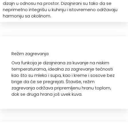
dizajn u odnosu na prostor. Dizajnirani su tako da se
neprimetno integrišu u kuhinju i istovremeno održavaju
harmoniju sa okolinom.
Režim zagrevanja
Ova funkcija je dizajnirana za kuvanje na niskim
temperaturama, idealna za zagrevanje tečnosti
kao što su mleko i supa, kao i kreme i sosove bez
brige da će se pregrejati. Štaviše, režim
zagrevanja održava pripremljenu hranu toplom,
dok se druga hrana još uvek kuva.