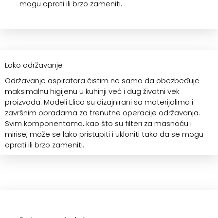
mogu oprati ili brzo zameniti.
Lako održavanje
Održavanje aspiratora čistim ne samo da obezbeđuje
maksimalnu higijenu u kuhinji već i dug životni vek
proizvoda. Modeli Elica su dizajnirani sa materijalima i
završnim obradama za trenutne operacije održavanja.
Svim komponentama, kao što su filteri za masnoću i
mirise, može se lako pristupiti i ukloniti tako da se mogu
oprati ili brzo zameniti.