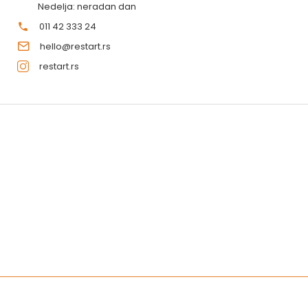
Nedelja: neradan dan
011 42 333 24
hello@restart.rs
restart.rs