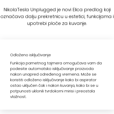
NikolaTesla Unplugged je novi Elica predlog koji
označava dalju prekretnicu u estetici, funkcijama i
upotrebi ploče za kuvanje.
Odloženo isključivanje
Funkcija pametnog tajmera omogućava vam da
podesite automatsko isključivanje proizvoda
nakon unapred određenog vremena. Može se
koristiti odloženo isključivanje kako bi aspirator
ostao uključen čak i nakon kuvanja, kako bi se u
potpunosti uklonili tvrdokorni mirisi i preostala
vlažnost.