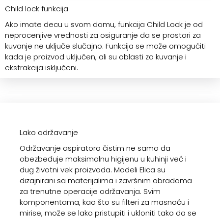
Child lock funkcija
Ako imate decu u svom domu, funkcija Child Lock je od
neprocenjive vrednosti za osiguranje da se prostori za
kuvanje ne uključe slučajno. Funkcija se može omogućiti
kada je proizvod uključen, ali su oblasti za kuvanje i
ekstrakcija isključeni.
Lako održavanje
Održavanje aspiratora čistim ne samo da
obezbeđuje maksimalnu higijenu u kuhinji već i
dug životni vek proizvoda. Modeli Elica su
dizajnirani sa materijalima i završnim obradama
za trenutne operacije održavanja. Svim
komponentama, kao što su filteri za masnoću i
mirise, može se lako pristupiti i ukloniti tako da se