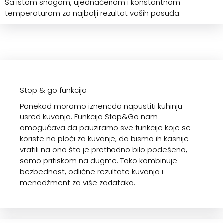
Sa istom snagom, ujednačenom i konstantnom
temperaturom za najbolji rezultat vaših posuđa.
Stop & go funkcija
Ponekad moramo iznenada napustiti kuhinju
usred kuvanja. Funkcija Stop&Go nam
omogućava da pauziramo sve funkcije koje se
koriste na ploči za kuvanje, da bismo ih kasnije
vratili na ono što je prethodno bilo podešeno,
samo pritiskom na dugme. Tako kombinuje
bezbednost, odlične rezultate kuvanja i
menadžment za više zadataka.