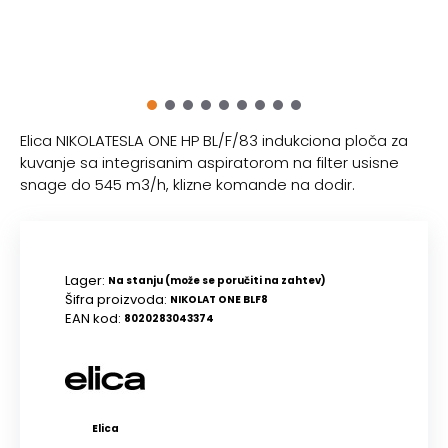
Elica NIKOLATESLA ONE HP BL/F/83 indukciona ploča za
kuvanje sa integrisanim aspiratorom na filter usisne
snage do 545 m3/h, klizne komande na dodir.
Lager:
Na stanju (može se poručiti na zahtev)
Šifra proizvoda:
NIKOLAT ONE BLF8
EAN kod:
8020283043374
Elica