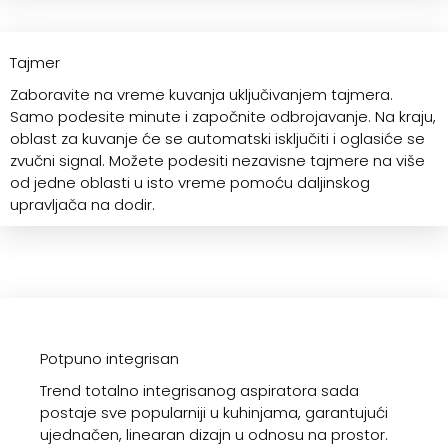
Tajmer
Zaboravite na vreme kuvanja uključivanjem tajmera.
Samo podesite minute i započnite odbrojavanje. Na kraju,
oblast za kuvanje će se automatski isključiti i oglasiće se
zvučni signal. Možete podesiti nezavisne tajmere na više
od jedne oblasti u isto vreme pomoću daljinskog
upravljača na dodir.
Potpuno integrisan
Trend totalno integrisanog aspiratora sada
postaje sve popularniji u kuhinjama, garantujući
ujednačen, linearan dizajn u odnosu na prostor.