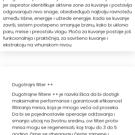
jer aspirator identifikuje aktivne zone za kuvanje i postavlja
odgovarajući nivo snage, obezbeđujući najbolju ravnotežu
između tišine, energije i uštede energije. Kada se kuvanje
završi, sistem postepeno smanjuje brzinu, kako bi uklonio
paru, mirise i preostalu vlagu. Ploča za kuvanje postaje još
funkcionalnija i praktičnija, za savršeno kuvanje i
ekstrakciju na vrhunskom nivou.
Dugotrajni filter ++
Dugotrajne filtere ++ je razvila Elica da bi dostigli
maksimalne performanse i garantovali efikasnost
filtriranja mirisa, koja je mnogo veća od proseka.
Da bi se pojednostavile operacije održavanja i
smanjio uticaj na životnu sredinu, ovi filteri protiv
mirisa mogu se regenerisati, koji traju do 3 do 5
godina, čime se izbegavaju česte zamene i