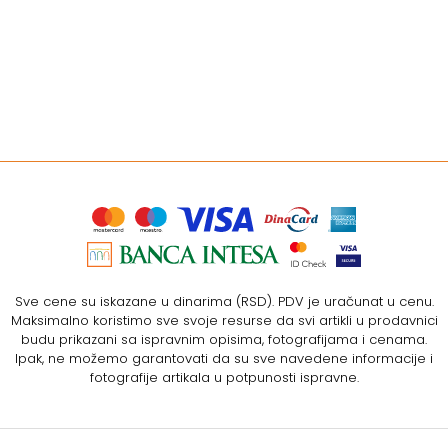
Sve cene su iskazane u dinarima (RSD). PDV je uračunat u cenu.
Maksimalno koristimo sve svoje resurse da svi artikli u prodavnici
budu prikazani sa ispravnim opisima, fotografijama i cenama.
Ipak, ne možemo garantovati da su sve navedene informacije i
fotografije artikala u potpunosti ispravne.