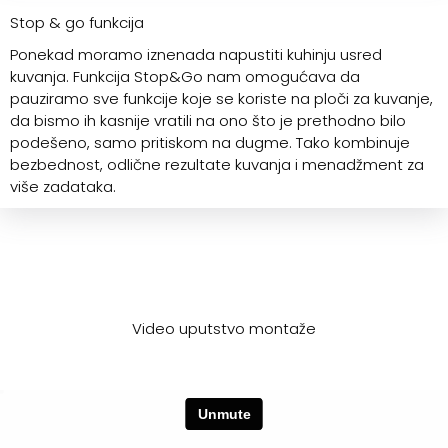
Stop & go funkcija
Ponekad moramo iznenada napustiti kuhinju usred
kuvanja. Funkcija Stop&Go nam omogućava da
pauziramo sve funkcije koje se koriste na ploči za kuvanje,
da bismo ih kasnije vratili na ono što je prethodno bilo
podešeno, samo pritiskom na dugme. Tako kombinuje
bezbednost, odlične rezultate kuvanja i menadžment za
više zadataka.
Video uputstvo montaže