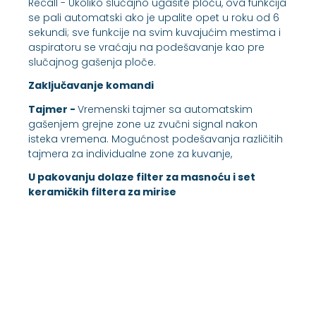
Recall - Ukoliko slučajno ugasite ploču, ova funkcija
se pali automatski ako je upalite opet u roku od 6
sekundi; sve funkcije na svim kuvajućim mestima i
aspiratoru se vraćaju na podešavanje kao pre
slučajnog gašenja ploče.
Zaključavanje komandi
Tajmer -
Vremenski tajmer sa automatskim
gašenjem grejne zone uz zvučni signal nakon
isteka vremena. Mogućnost podešavanja različitih
tajmera za individualne zone za kuvanje,
U pakovanju dolaze filter za masnoću i set
keramičkih filtera za mirise