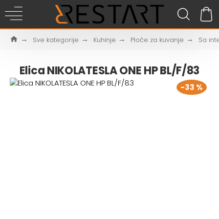
Sve kategorije
Kuhinje
Ploče za kuvanje
Sa int
Elica NIKOLATESLA ONE HP BL/F/83
-33 %