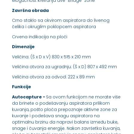
Mogućnost kreiranja dve "Bridge" zone
Završna obrada
Crno staklo sa okvirom aspiratora do livenog
čelika i okruglim poklopcem aspiratora
Crvena indikacija na ploči
Dimenzije
Veličina: (Š x D x V) 830 x 515 x 210 mm
Veličina otvora za ugradnju: (Š x D) 807 x 492 mm
Veličina otvora za odvod: 222 x 89 mm
Funkcije
Autocapture -
Sa ovom funkcijom ne morate više
da brinete o podešavanju aspiratora prilikom
kuvanja, pošto ploča prepoznaje aktivne zone za
kuvanje i podešava snagu aspiratora na
optimalnu brzinu da napravi balans između buke,
snage i čuvanja energije. Nakon završetka kuvanja,