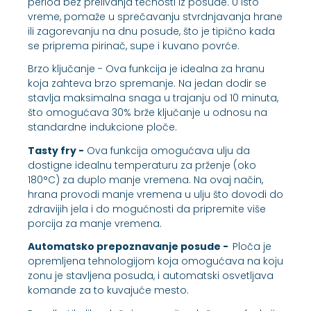
period bez prelivanja tečnosti iz posude. U isto
vreme, pomaže u sprečavanju stvrdnjavanja hrane
ili zagorevanju na dnu posude, što je tipično kada
se priprema pirinač, supe i kuvano povrće.
Brzo ključanje - Ova funkcija je idealna za hranu
koja zahteva brzo spremanje. Na jedan dodir se
stavlja maksimalna snaga u trajanju od 10 minuta,
što omogućava 30% brže ključanje u odnosu na
standardne indukcione ploče.
Tasty fry -
Ova funkcija omogućava ulju da
dostigne idealnu temperaturu za prženje (oko
180°C) za duplo manje vremena. Na ovaj način,
hrana provodi manje vremena u ulju što dovodi do
zdravijih jela i do mogućnosti da pripremite više
porcija za manje vremena.
Automatsko prepoznavanje posude -
Ploča je
opremljena tehnologijom koja omogućava na koju
zonu je stavljena posuda, i automatski osvetljava
komande za to kuvajuće mesto.