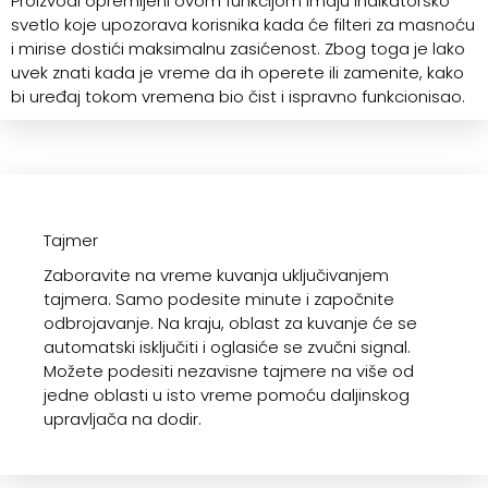
Proizvodi opremljeni ovom funkcijom imaju indikatorsko
svetlo koje upozorava korisnika kada će filteri za masnoću
i mirise dostići maksimalnu zasićenost. Zbog toga je lako
uvek znati kada je vreme da ih operete ili zamenite, kako
bi uređaj tokom vremena bio čist i ispravno funkcionisao.
Tajmer
Zaboravite na vreme kuvanja uključivanjem
tajmera. Samo podesite minute i započnite
odbrojavanje. Na kraju, oblast za kuvanje će se
automatski isključiti i oglasiće se zvučni signal.
Možete podesiti nezavisne tajmere na više od
jedne oblasti u isto vreme pomoću daljinskog
upravljača na dodir.