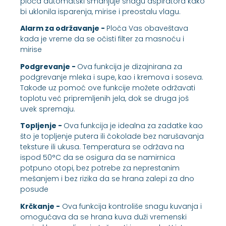
ploča automatski smanjuje snagu aspiratora kako
bi uklonila isparenja, mirise i preostalu vlagu.
Alarm za održavanje -
Ploča Vas obaveštava
kada je vreme da se očisti filter za masnoću i
mirise
Podgrevanje -
Ova funkcija je dizajnirana za
podgrevanje mleka i supe, kao i kremova i soseva.
Takođe uz pomoć ove funkcije možete održavati
toplotu već pripremljenih jela, dok se druga još
uvek spremaju.
Topljenje -
Ova funkcija je idealna za zadatke kao
što je topljenje putera ili čokolade bez narušavanja
teksture ili ukusa. Temperatura se održava na
ispod 50°C da se osigura da se namirnica
potpuno otopi, bez potrebe za neprestanim
mešanjem i bez rizika da se hrana zalepi za dno
posude
Krčkanje -
Ova funkcija kontroliše snagu kuvanja i
omogućava da se hrana kuva duži vremenski