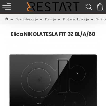
Sve kategorije
Kuhinje
Ploče za kuvanje
Sa int
Elica NIKOLATESLA FIT 3Z BL/A/60