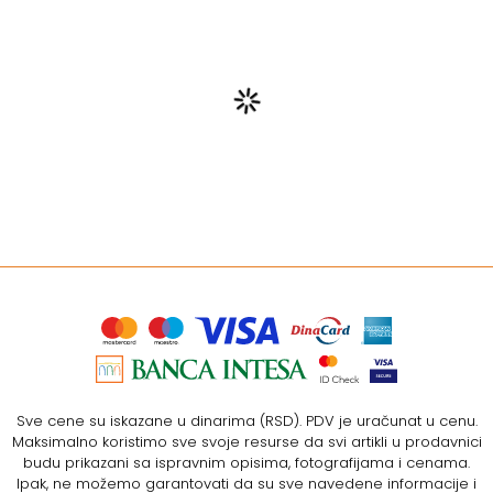
Sve cene su iskazane u dinarima (RSD). PDV je uračunat u cenu.
Maksimalno koristimo sve svoje resurse da svi artikli u prodavnici
budu prikazani sa ispravnim opisima, fotografijama i cenama.
Ipak, ne možemo garantovati da su sve navedene informacije i