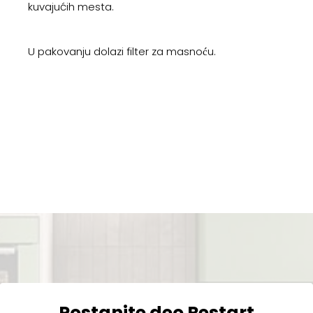
kuvajućih mesta.
U pakovanju dolazi filter za masnoću.
Postanite deo Restart