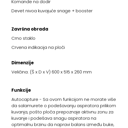
Komande na dodir
Devet nivoa kuvajuće snage + booster
Završna obrada
Crno staklo
Crvena indikacija na ploči
Dimenzije
Veličina: (Š x D x V) 600 x 515 x 260 mm
Funkcije
Autocapture - Sa ovom funkcijom ne morate više
da salamurete o podešavanju aspiratora prilikom
kuvanja, pošto ploča prepoznaje aktivnu zonu za
kuvanje i podešava snagu aspiratora na
optimalnu brzinu da napravi balans između buke,