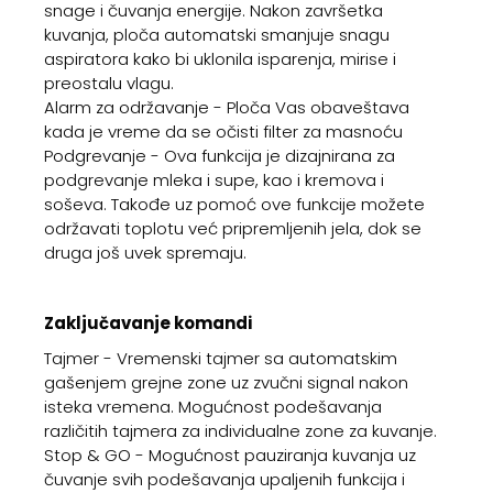
snage i čuvanja energije. Nakon završetka
kuvanja, ploča automatski smanjuje snagu
aspiratora kako bi uklonila isparenja, mirise i
preostalu vlagu.
Alarm za održavanje - Ploča Vas obaveštava
kada je vreme da se očisti filter za masnoću
Podgrevanje - Ova funkcija je dizajnirana za
podgrevanje mleka i supe, kao i kremova i
soševa. Takođe uz pomoć ove funkcije možete
održavati toplotu već pripremljenih jela, dok se
druga još uvek spremaju.
Zaključavanje komandi
Tajmer - Vremenski tajmer sa automatskim
gašenjem grejne zone uz zvučni signal nakon
isteka vremena. Mogućnost podešavanja
različitih tajmera za individualne zone za kuvanje.
Stop & GO - Mogućnost pauziranja kuvanja uz
čuvanje svih podešavanja upaljenih funkcija i