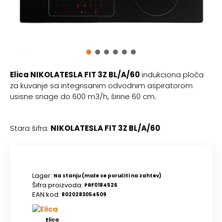
Elica NIKOLATESLA FIT 3Z BL/A/60
indukciona ploča
za kuvanje sa integrisanim odvodnim aspiratorom
usisne snage do 600 m3/h, širine 60 cm.
Stara šifra:
NIKOLATESLA FIT 3Z BL/A/60
Lager:
Na stanju (može se poručiti na zahtev)
Šifra proizvoda:
PRF0184526
EAN kod:
8020283054509
Elica