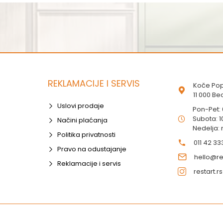
REKLAMACIJE I SERVIS
Koče Pop
11 000 B
Uslovi prodaje
Pon-Pet:
Subota: 1
Načini plaćanja
Nedelja:
Politika privatnosti
011 42 33
Pravo na odustajanje
hello@res
Reklamacije i servis
restart.rs