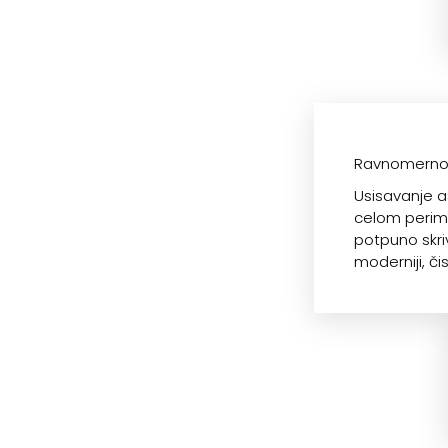
Ravnomerno 
Usisavanje a
celom perime
potpuno skriv
moderniji, čist