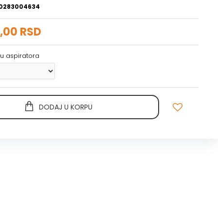
0283004634
,00 RSD
inu aspiratora
DODAJ U KORPU