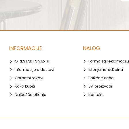
INFORMACIJE
NALOG
O RESTART Shop-u
Forma za reklamaciju
Informacije o dostavi
Istorija narudžbina
Garantni rokovi
Snižene cene
Kako kupiti
Svi proizvodi
Najčešća pitanja
Kontakt