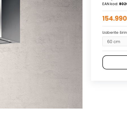
EAN kod:
802
154.990
Izaberite šir