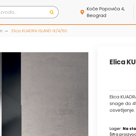
Koče Popovića 4,
Beograd
ri
Elica KUADRA ISLAND IX/A/60
Elica K
Elica KUADR
snage do 49
osvetljenje.
Lager:
Na sta
Šifra proizvo