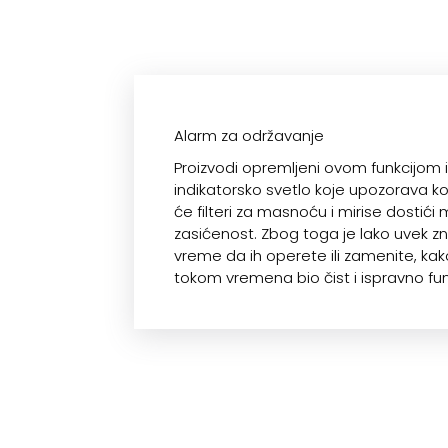
Alarm za održavanje
Proizvodi opremljeni ovom funkcijom 
indikatorsko svetlo koje upozorava ko
će filteri za masnoću i mirise dostić
zasićenost. Zbog toga je lako uvek zn
vreme da ih operete ili zamenite, kak
tokom vremena bio čist i ispravno fu