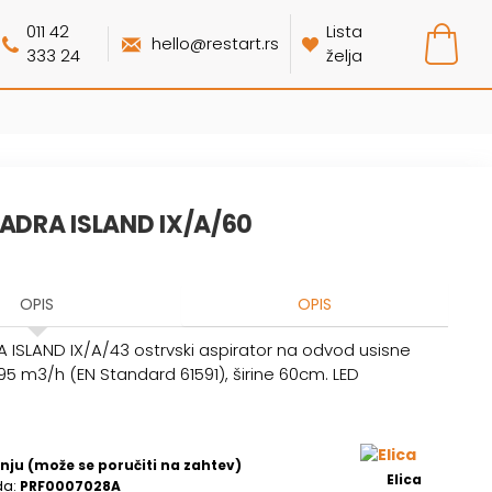
011 42
Lista
hello@restart.rs
333 24
želja
UADRA ISLAND IX/A/60
OPIS
OPIS
A ISLAND IX/A/43 ostrvski aspirator na odvod usisne
5 m3/h (EN Standard 61591), širine 60
cm. LED
nju (može se poručiti na zahtev)
Elica
da:
PRF0007028A