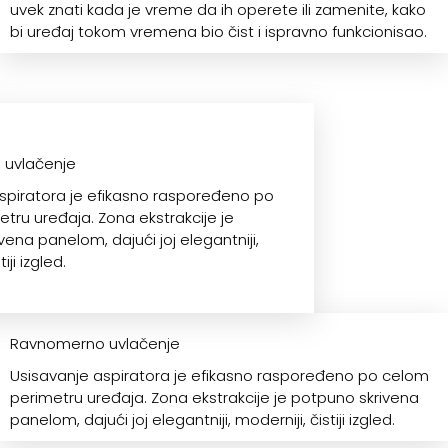
uvek znati kada je vreme da ih operete ili zamenite, kako
bi uređaj tokom vremena bio čist i ispravno funkcionisao.
uvlačenje
spiratora je efikasno raspoređeno po
tru uređaja. Zona ekstrakcije je
ena panelom, dajući joj elegantniji,
iji izgled.
Ravnomerno uvlačenje
Usisavanje aspiratora je efikasno raspoređeno po celom
perimetru uređaja. Zona ekstrakcije je potpuno skrivena
panelom, dajući joj elegantniji, moderniji, čistiji izgled.