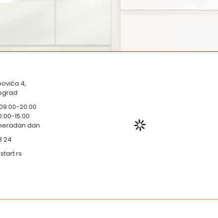
ovića 4,
eograd
 09:00-20:00
0:00-15:00
 neradan dan
3 24
tart.rs