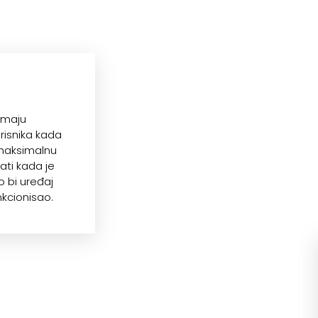
imaju
risnika kada
i maksimalnu
ati kada je
o bi uređaj
nkcionisao.