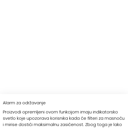
Alarm za održavanje
Proizvodi opremljeni ovom funkcijom imaju indikatorsko
svetlo koje upozorava korisnika kada će filteri za masnoću
i mirise dostići maksimalnu zasićenost. Zbog toga je lako