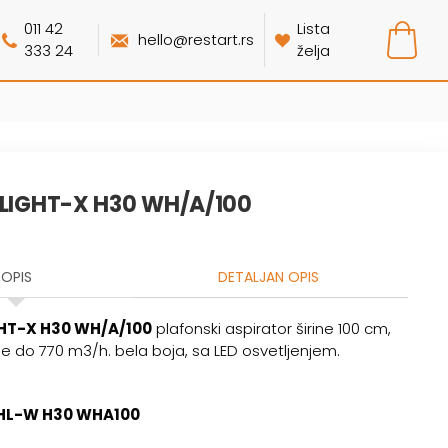
011 42
Lista
hello@restart.rs
333 24
želja
ILIGHT-X H30 WH/A/100
OPIS
DETALJAN OPIS
GHT-X H30 WH/A/100
plafonski aspirator širine 100 cm,
e do 770 m3/h. bela boja, sa LED osvetljenjem.
HL-W H30 WHA100