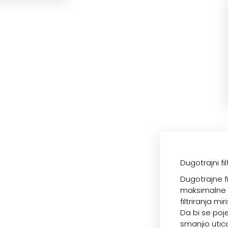
Dugotrajni fi
Dugotrajne fil
maksimalne p
filtriranja m
Da bi se poj
smanjio uticaj