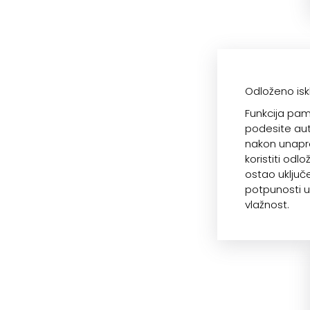
Odloženo isk
Funkcija pa
podesite aut
nakon unapr
koristiti odl
ostao uključe
potpunosti uk
vlažnost.