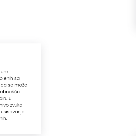
ijom
pojenih sa
o da se može
osobnošću
diru u
 nivo zvuka
i usisavanja
nih.