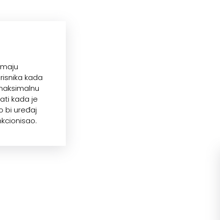
imaju
risnika kada
i maksimalnu
ati kada je
o bi uređaj
nkcionisao.