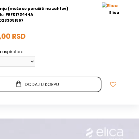
nju (može se poručiti na zahtev)
Elica
da:
PRF0173444A
0283051867
,00 RSD
u aspiratora
DODAJ U KORPU