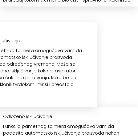
ljučivanje
metnog tajmera omogućava vam da
omatsko isključivanje proizvoda
ed određenog vremena. Može se
oženo isključivanje kako bi aspirator
n čak i nakon kuvanja, kako bi se u
lonili tvrdokorni mirisi i preostala
Odloženo isključivanje
Funkcija pametnog tajmera omogućava vam da
podesite automatsko isključivanje proizvoda nakon