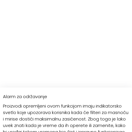
Alarm za održavanje
Proizvodi opremljeni ovom funkcijom imaju indikatorsko
svetlo koje upozorava korisnika kada će filteri za masnoću
i mirise dostići maksimalnu zasićenost. Zbog toga je lako
uvek znati kada je vreme da ih operete ili zamenite, kako
bi uređaj tokom vremena bio čist i ispravno funkcionisao.