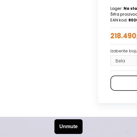
Lager:
Na sta
Šifra proizvo
EAN kod:
802
218.490
Izaberite boj