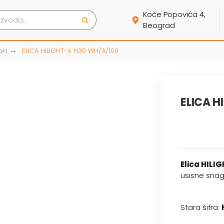
Koče Popovića 4,
Beograd
ori
ELICA HILIGHT-X H30 WH/A/100
ELICA H
Elica HILI
usisne snag
Stara šifra: