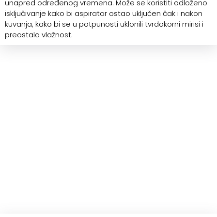
unapred određenog vremena. Može se koristiti odloženo
isključivanje kako bi aspirator ostao uključen čak i nakon
kuvanja, kako bi se u potpunosti uklonili tvrdokorni mirisi i
preostala vlažnost.