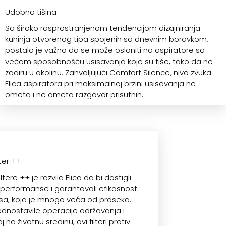
Udobna tišina
Sa široko rasprostranjenom tendencijom dizajniranja
kuhinja otvorenog tipa spojenih sa dnevnim boravkom,
postalo je važno da se može osloniti na aspiratore sa
većom sposobnošću usisavanja koje su tiše, tako da ne
zadiru u okolinu. Zahvaljujući Comfort Silence, nivo zvuka
Elica aspiratora pri maksimalnoj brzini usisavanja ne
ometa i ne ometa razgovor prisutnih.
lter ++
tere ++ je razvila Elica da bi dostigli
erformanse i garantovali efikasnost
irisa, koja je mnogo veća od proseka.
ednostavile operacije održavanja i
 na životnu sredinu, ovi filteri protiv