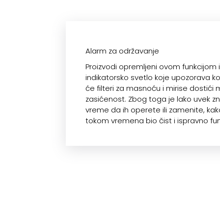
Alarm za održavanje
Proizvodi opremljeni ovom funkcijom 
indikatorsko svetlo koje upozorava ko
će filteri za masnoću i mirise dostić
zasićenost. Zbog toga je lako uvek zn
vreme da ih operete ili zamenite, kak
tokom vremena bio čist i ispravno fu