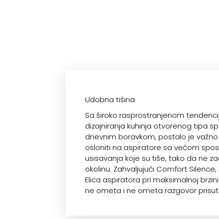
Udobna tišina
Sa široko rasprostranjenom tendenc
dizajniranja kuhinja otvorenog tipa s
dnevnim boravkom, postalo je važn
osloniti na aspiratore sa većom sp
usisavanja koje su tiše, tako da ne za
okolinu. Zahvaljujući Comfort Silence,
Elica aspiratora pri maksimalnoj brzin
ne ometa i ne ometa razgovor prisut