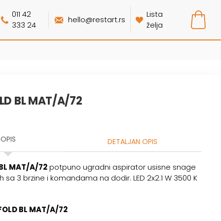
011 42
Lista
hello@restart.rs
333 24
želja
OLD BL MAT/A/72
OPIS
DETALJAN OPIS
 BL MAT/A/72
potpuno ugradni aspirator usisne snage
 sa 3 brzine i komandama na dodir. LED 2x2.1 W 3500 K
FOLD BL MAT/A/72