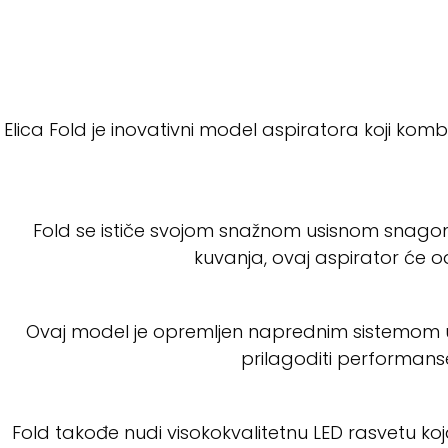
Elica Fold je inovativni model aspiratora koji kom
Fold se ističe svojom snažnom usisnom snagom 
kuvanja, ovaj aspirator će o
Ovaj model je opremljen naprednim sistemom up
prilagoditi performans
Fold takođe nudi visokokvalitetnu LED rasvetu ko