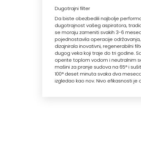
Dugotrajni filter
Da biste obezbedili najbolje perform
dugotrajnost vašeg aspiratora, tradicio
se moraju zameniti svakih 3-6 meseci
pojednostavila operacije održavanja, 
dizajnirala inovativni, regenerabilni fil
dugog veka koji traje do tri godine.
operite toplom vodom i neutralnim s
mašini za pranje sudova na 65° i sušit
100° deset minuta svaka dva meseca
izgledao kao nov. Nivo efikasnosti je 