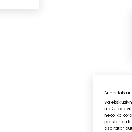
Super laka in
Sa ekskluzivn
može obaviti
nekoliko kora
prostora u k
aspirator aut