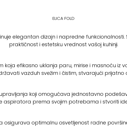
ELICA FOLD
binuje elegantan dizajn i napredne funkcionalnosti
praktičnost i estetsku vrednost vašoj kuhinji.
koja efikasno uklanja paru, mirise i masnoću iz v
državati vazduh svežim i čistim, stvarajući prijatno
ravljanja koji omogućava jednostavno podešavanj
e aspiratora prema svojim potrebama i stvoriti ide
ja osigurava optimalnu osvetljenost radne površine