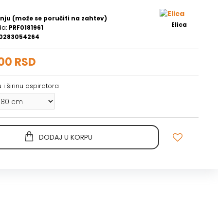
nju (može se poručiti na zahtev)
Elica
da:
PRF0181961
0283054264
00 RSD
 i širinu aspiratora
DODAJ U KORPU