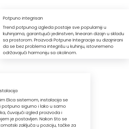
Potpuno integrisan
Trend potpunog izgleda postaje sve popularniji u
kuhinjama, garantujući jedinstven, linearan dizajn u skladu
sa prostorom. Proizvodi Potpune Integracije su dizajnirani
da se bez problema integrišu u kuhinju, istovremeno
održavajući harmoniju sa okolinom.
stalacija
im Elica sistemom, instalacija se
 potpuno sigurno i lako u samo
ka, čuvajući izgled proizvoda i
ojem je postavljen. Nakon što se
omatski zaključa u poziciju, tačke za