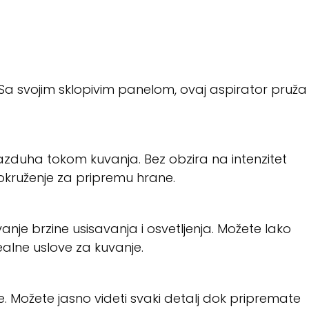
. Sa svojim sklopivim panelom, ovaj aspirator pruža
azduha tokom kuvanja. Bez obzira na intenzitet
 okruženje za pripremu hrane.
e brzine usisavanja i osvetljenja. Možete lako
alne uslove za kuvanje.
. Možete jasno videti svaki detalj dok pripremate