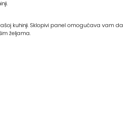
nji.
d vašoj kuhinji. Sklopivi panel omogućava vam da
šim željama.