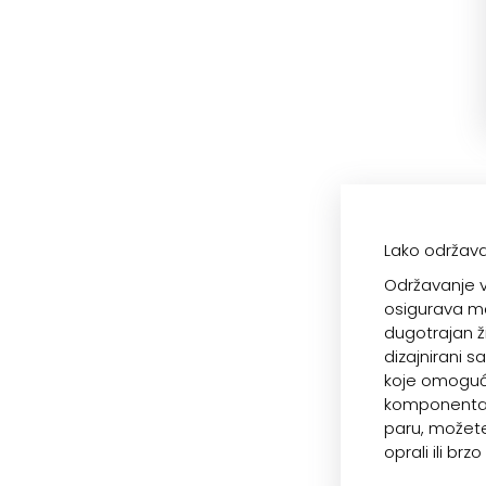
Lako održav
Održavanje 
osigurava mak
dugotrajan ži
dizajnirani 
koje omoguć
komponentama
paru, možete 
oprali ili brzo