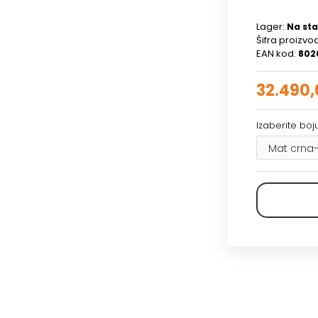
Lager:
Na sta
Šifra proizvo
EAN kod:
802
32.490,
Izaberite boju