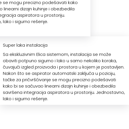
je se mogu precizno podešavati kako
 linearni dizajn kuhinje i obezbedila
gracija aspiratora u prostoriju.
lako i sigurno rešenje.
Super laka instalacija
Sa ekskluzivnim Elica sistemom, instalacija se može
obaviti potpuno sigurno i lako u samo nekoliko koraka,
čuvajući izgled proizvoda i prostora u kojem je postavljen.
Nakon što se aspirator automatski zaključa u poziciju,
tačke za pričvršćivanje se mogu precizno podešavati
kako bi se sačuvao linearni dizajn kuhinje i obezbedila
savršena integracija aspiratora u prostoriju. Jednostavno,
lako i sigurno rešenje.