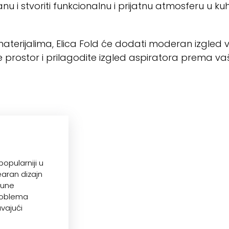
nu i stvoriti funkcionalnu i prijatnu atmosferu u kuhi
im materijalima, Elica Fold će dodati moderan izgle
e prostor i prilagodite izgled aspiratora prema va
opularniji u
earan dizajn
pune
problema
avajući