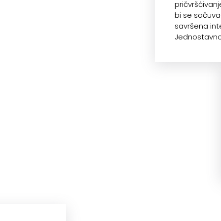
pričvršćivan
bi se sačuvao
savršena inte
Jednostavno, 