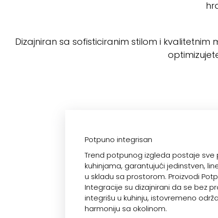
hra
Dizajniran sa sofisticiranim stilom i kvalitetn
optimizujet
Potpuno integrisan
Trend potpunog izgleda postaje sve p
kuhinjama, garantujući jedinstven, lin
u skladu sa prostorom. Proizvodi Pot
Integracije su dizajnirani da se bez 
integrišu u kuhinju, istovremeno održ
harmoniju sa okolinom.