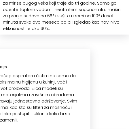
za mirise dugog veka koji traje do tri godine. Samo ga
operite toplom vodom i neutralnim sapunom ili u mašini
za pranje sudova na 65° i sušite u rerni na 100° deset
minuta svaka dva meseca da bi izgledao kao nov. Nivo
efikasnosti je oko 60%.
anje
vašeg aspiratora čistim ne samo da
simalnu higijenu u kuhinji, već i
vot proizvoda. Elica modeli su
sa materijalima i završnim obradama
avaju jednostavno održavanje. Svim
, kao što su filteri za masnoću i
lako pristupiti i ukloniti kako bi se
 zamenili.