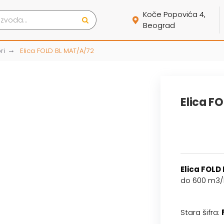
Koče Popovića 4,
Beograd
ri
Elica FOLD BL MAT/A/72
Elica F
Elica FOLD
do 600 m3/h
Stara šifra: