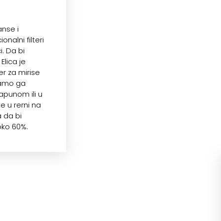
anse i
nalni filteri
. Da bi
Elica je
ter za mirise
 Samo ga
apunom ili u
e u rerni na
 da bi
oko 60%.