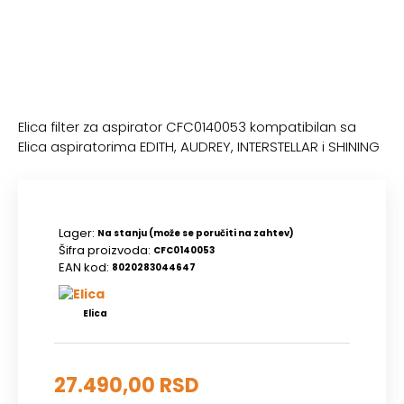
Elica filter za aspirator CFC0140053 kompatibilan sa
Elica aspiratorima EDITH, AUDREY, INTERSTELLAR i SHINING
Lager:
Na stanju (može se poručiti na zahtev)
Šifra proizvoda:
CFC0140053
EAN kod:
8020283044647
Elica
27.490,00 RSD