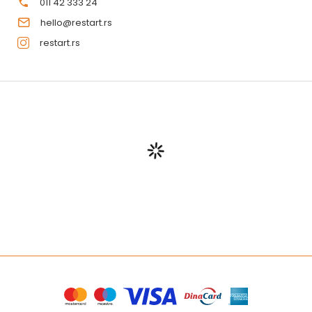
011 42 333 24
hello@restart.rs
restart.rs