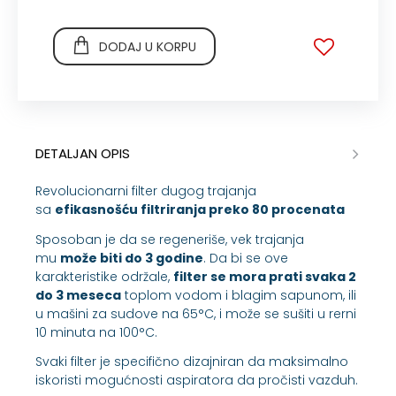
DODAJ U KORPU
DETALJAN OPIS
Revolucionarni filter dugog trajanja
sa
efikasnošću filtriranja preko 80 procenata
Sposoban je da se regeneriše, vek trajanja
mu
može biti do 3 godine
. Da bi se ove
karakteristike održale,
filter se mora prati svaka 2
do 3 meseca
toplom vodom i blagim sapunom, ili
u mašini za sudove na 65°C, i može se sušiti u rerni
10 minuta na 100°C.
Svaki filter je specifično dizajniran da maksimalno
iskoristi mogućnosti aspiratora da pročisti vazduh.