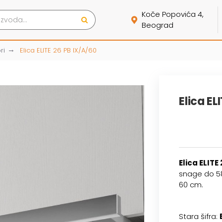
Koče Popovića 4,
Beograd
ri
Elica ELITE 26 PB IX/A/60
Elica EL
Elica ELITE
snage do 58
60 cm.
Stara šifra: