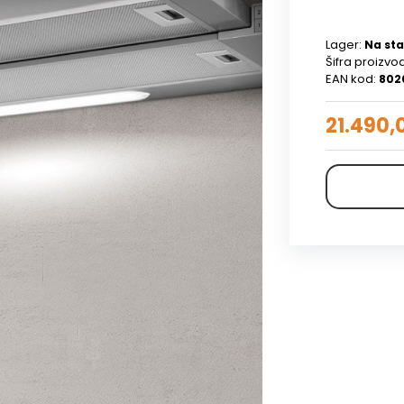
Lager:
Na sta
Šifra proizvo
EAN kod:
802
21.490,