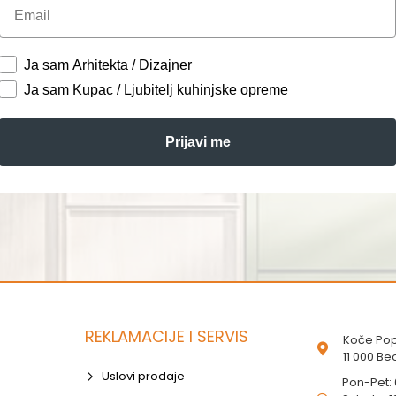
Email
Ja sam Arhitekta / Dizajner
Ja sam Kupac / Ljubitelj kuhinjske opreme
Prijavi me
REKLAMACIJE I SERVIS
Koče Pop
11 000 B
Uslovi prodaje
Pon-Pet: