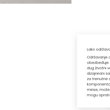
Lako održav
Održavanje 
obezbeđuje m
dug životni v
dizajnirani 
za trenutne 
komponentama
mirise, može 
mogu oprati i