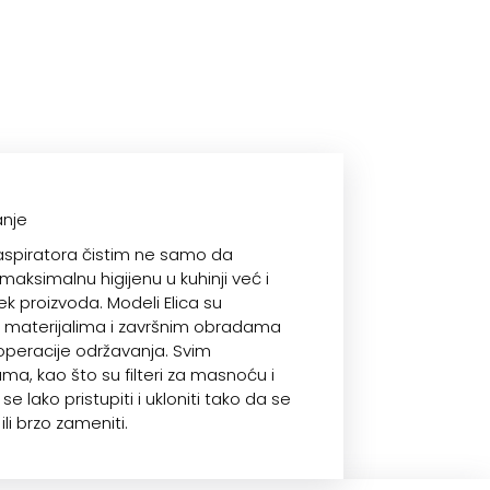
anje
aspiratora čistim ne samo da
aksimalnu higijenu u kuhinji već i
ek proizvoda. Modeli Elica su
sa materijalima i završnim obradama
operacije održavanja. Svim
, kao što su filteri za masnoću i
se lako pristupiti i ukloniti tako da se
li brzo zameniti.