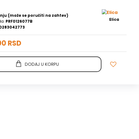
nju (može se poručiti na zahtev)
Elica
da:
PRF0126077B
0283042773
00 RSD
DODAJ U KORPU