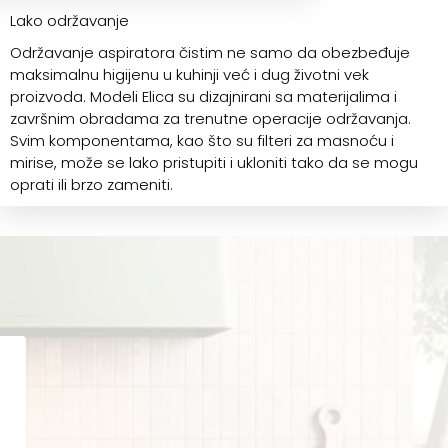
Lako održavanje
Održavanje aspiratora čistim ne samo da obezbeđuje
maksimalnu higijenu u kuhinji već i dug životni vek
proizvoda. Modeli Elica su dizajnirani sa materijalima i
završnim obradama za trenutne operacije održavanja.
Svim komponentama, kao što su filteri za masnoću i
mirise, može se lako pristupiti i ukloniti tako da se mogu
oprati ili brzo zameniti.
.