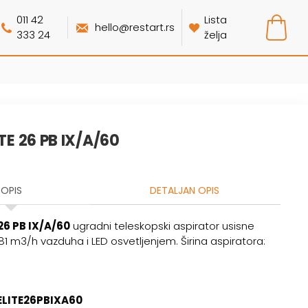
011 42
Lista
hello@restart.rs
333 24
želja
ITE 26 PB IX/A/60
OPIS
DETALJAN OPIS
 26 PB IX/A/60
ugradni teleskopski aspirator usisne
1 m3/h vazduha i LED osvetljenjem. Širina aspiratora:
ELITE26PBIXA60