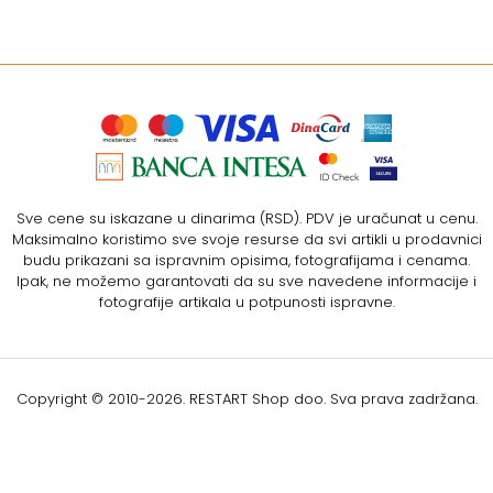
Sve cene su iskazane u dinarima (RSD). PDV je uračunat u cenu.
Maksimalno koristimo sve svoje resurse da svi artikli u prodavnici
budu prikazani sa ispravnim opisima, fotografijama i cenama.
Ipak, ne možemo garantovati da su sve navedene informacije i
fotografije artikala u potpunosti ispravne.
Copyright © 2010-
2026. RESTART Shop doo. Sva prava zadržana.
Softverska izrada: