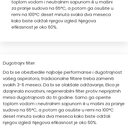
toplom vodom i neutralnim sapunom ili u mašini
za pranje sudova na 65°C, a potom ga osušite u
rerni na 100°C deset minuta svaka dva meseca
kako biste održali njegov izgled. Njegova
efikasnost je oko 60%.
Dugotrajni filter
Da bi se obezbedile najbolje performanse i dugotrajnost
vašeg aspiratora, tradicionalne filtere treba zameniti
svakih 3-6 meseci. Da bi se olakšale održavanje, Elica je
dizajnirala inovativni, regenerabilni filter protiv neprijatnih
mirisa dugotrajnosti do tri godine. Samo ga operite
toplom vodom i neutralnim sapunom ili u mašini za pranje
sudova na 65°C, a potom ga osušite u rerni na 100°C
deset minuta svaka dva meseca kako biste održali
njegov izgled. Njegova efikasnost je oko 60%.