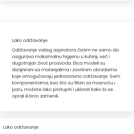
Lako održavanje
Održavanje vašeg aspiratora čistim ne samo da
osigurava maksimalnu higijenu u kuhinji, već i
dugotrajan život proizvoda. Elica modeli su
dizajnirani sa materijalima i završnim obradama
koje omogućavaju jednostavno održavanje. Svim
komponentama, kao što su filteri za masnoću i
paru, možete lako pristupiti i ukloniti kako bi se
oprali ili brzo zamenili.
Lako održavanje