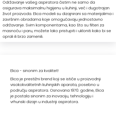
Održavanje vašeg aspiratora čistim ne samo da
osigurava maksimalnu higijenu u kuhinji, već i dugotrajan
život proizvoda. Elica modeli su dizajnirani sa materijalima i
završnim obradama koje omogućavaju jednostavno
održavanje. Svim komponentama, kao što su filteri za
masnoću i paru, možete lako pristupiti i ukloniti kako bi se
oprali ili brzo zamenili.
Elica - sinonim za kvalitet!
Elica je prestižni brend koji se ističe u proizvodnji
visokokvalitetnih kuhinjskih aparata, posebno u
području aspiratora. Osnovana 1970. godine, Elica
je postala sinonim za inovaciju, tehnologiju i
vrhunski dizajn u industriji aspiratora.