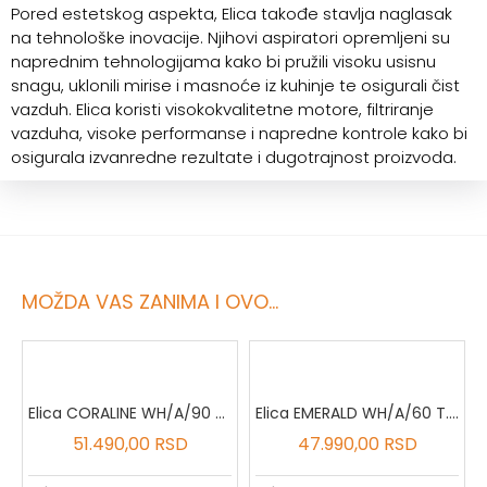
Pored estetskog aspekta, Elica takođe stavlja naglasak
na tehnološke inovacije. Njihovi aspiratori opremljeni su
naprednim tehnologijama kako bi pružili visoku usisnu
snagu, uklonili mirise i masnoće iz kuhinje te osigurali čist
vazduh. Elica koristi visokokvalitetne motore, filtriranje
vazduha, visoke performanse i napredne kontrole kako bi
osigurala izvanredne rezultate i dugotrajnost proizvoda.
MOŽDA VAS ZANIMA I OVO...
Elica CORALINE WH/A/90 T.GREZZO
Elica EMERALD WH/A/60 T.GREZZO
51.490,00 RSD
47.990,00 RSD