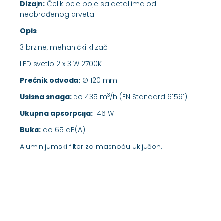
Dizajn:
Čelik bele boje sa detaljima od
neobrađenog drveta
Opis
3 brzine, mehanički klizač
LED svetlo 2 x 3 W 2700K
Prečnik odvoda:
Ø 120 mm
3
Usisna snaga:
do 435 m
/h (EN Standard 61591)
Ukupna apsorpcija:
146 W
Buka:
do 65 dB(A)
Aluminijumski filter za masnoću uključen.