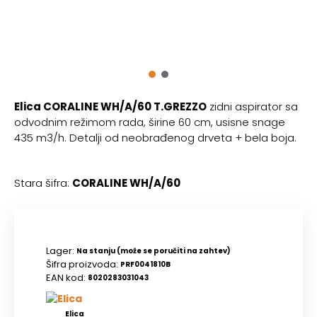
Elica CORALINE WH/A/60 T.GREZZO
zidni aspirator sa
odvodnim režimom rada, širine 60 cm, usisne snage
435 m3/h. Detalji od neobrađenog drveta + bela boja.
Stara šifra:
CORALINE WH/A/60
Lager:
Na stanju (može se poručiti na zahtev)
Šifra proizvoda:
PRF0041810B
EAN kod:
8020283031043
Elica