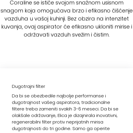
Coraline se ističe svojom snažnom usisnom
snagom koja omogućava brzo i efikasno čišćenje
vazduha u vašoj kuhinji. Bez obzira na intenzitet
kuvanja, ovaj aspirator će efikasno ukloniti mirise i
održavati vazduh svežim i čistim.
Dugotrajni filter
Da bi se obezbedile najbolje performanse i
dugotrajnost vašeg aspiratora, tradicionalne
filtere treba zameniti svakih 3-6 meseci. Da bi se
olakšale održavanje, Elica je dizajnirala inovativni,
regenerabilni filter protiv neprijatnih mirisa
dugotrajnosti do tri godine. Samo ga operite