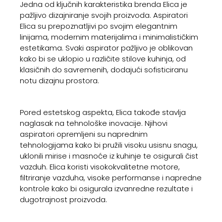
Jedna od ključnih karakteristika brenda Elica je
pažljivo dizajniranje svojih proizvoda. Aspiratori
Elica su prepoznatljivi po svojim elegantnim
linijama, modernim materijalima i minimalističkim
estetikama. Svaki aspirator pažljivo je oblikovan
kako bi se uklopio u različite stilove kuhinja, od
klasičnih do savremenih, dodajući sofisticiranu
notu dizajnu prostora.
Pored estetskog aspekta, Elica takođe stavlja
naglasak na tehnološke inovacije. Njihovi
aspiratori opremljeni su naprednim
tehnologijama kako bi pružili visoku usisnu snagu,
uklonili mirise i masnoće iz kuhinje te osigurali čist
vazduh. Elica koristi visokokvalitetne motore,
filtriranje vazduha, visoke performanse i napredne
kontrole kako bi osigurala izvanredne rezultate i
dugotrajnost proizvoda.