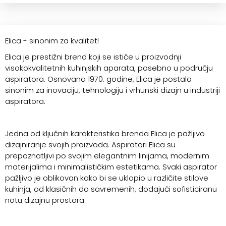
Elica - sinonim za kvalitet!
Elica je prestižni brend koji se ističe u proizvodnji
visokokvalitetnih kuhinjskih aparata, posebno u području
aspiratora. Osnovana 1970. godine, Elica je postala
sinonim za inovaciju, tehnologiju i vrhunski dizajn u industriji
aspiratora.
Jedna od ključnih karakteristika brenda Elica je pažljivo
dizajniranje svojih proizvoda. Aspiratori Elica su
prepoznatljivi po svojim elegantnim linijama, modernim
materijalima i minimalističkim estetikama. Svaki aspirator
pažljivo je oblikovan kako bi se uklopio u različite stilove
kuhinja, od klasičnih do savremenih, dodajući sofisticiranu
notu dizajnu prostora.