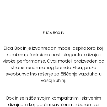
ELICA BOX IN
Elica Box In je izvanredan model aspiratora koji
kombinuje funkcionalnost, elegantan dizajn i
visoke performanse. Ovaj model, proizveden od
strane renomiranog brenda Elica, pruža
sveobuhvatno rešenje za čišćenje vazduha u
vašoj kuhinji.
Box In se ističe svojim kompaktnim i skrivenim
dizajnom koji ga čini savršenim izborom za