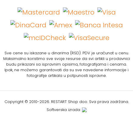
Sve cene su iskazane u dinarima (RSD). PDV je uračunat u cenu.
Maksimalno koristimo sve svoje resurse da svi artikli u prodavnici
budu prikazani sa ispravnim opisima, fotografijama i cenama.
Ipak, ne možemo garantovati da su sve navedene informacije i
fotografije artikala u potpunosti ispravne.
Copyright © 2010-
2026. RESTART Shop doo. Sva prava zadržana.
Softverska izrada: