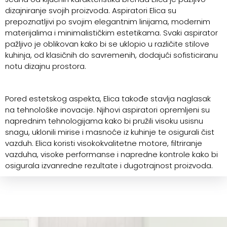
dizajniranje svojih proizvoda. Aspiratori Elica su
prepoznatljivi po svojim elegantnim linijama, modernim
materijalima i minimalističkim estetikama. Svaki aspirator
pažljivo je oblikovan kako bi se uklopio u različite stilove
kuhinja, od klasičnih do savremenih, dodajući sofisticiranu
notu dizajnu prostora.
Pored estetskog aspekta, Elica takođe stavlja naglasak
na tehnološke inovacije. Njihovi aspiratori opremljeni su
naprednim tehnologijama kako bi pružili visoku usisnu
snagu, uklonili mirise i masnoće iz kuhinje te osigurali čist
vazduh. Elica koristi visokokvalitetne motore, filtriranje
vazduha, visoke performanse i napredne kontrole kako bi
osigurala izvanredne rezultate i dugotrajnost proizvoda.