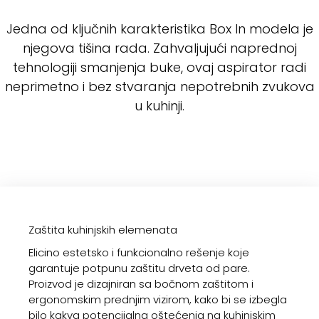
Jedna od ključnih karakteristika Box In modela je
njegova tišina rada. Zahvaljujući naprednoj
tehnologiji smanjenja buke, ovaj aspirator radi
neprimetno i bez stvaranja nepotrebnih zvukova
u kuhinji.
Zaštita kuhinjskih elemenata
Elicino estetsko i funkcionalno rešenje koje
garantuje potpunu zaštitu drveta od pare.
Proizvod je dizajniran sa bočnom zaštitom i
ergonomskim prednjim vizirom, kako bi se izbegla
bilo kakva potencijalna oštećenja na kuhinjskim