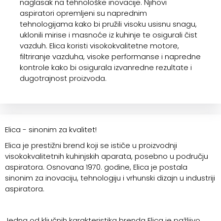
naglasak na tehnološke inovacije. Njihovi
aspiratori opremljeni su naprednim
tehnologijama kako bi pružili visoku usisnu snagu,
uklonili mirise i masnoće iz kuhinje te osigurali čist
vazduh. Elica koristi visokokvalitetne motore,
filtriranje vazduha, visoke performanse i napredne
kontrole kako bi osigurala izvanredne rezultate i
dugotrajnost proizvoda.
Elica - sinonim za kvalitet!
Elica je prestižni brend koji se ističe u proizvodnji
visokokvalitetnih kuhinjskih aparata, posebno u području
aspiratora. Osnovana 1970. godine, Elica je postala
sinonim za inovaciju, tehnologiju i vrhunski dizajn u industriji
aspiratora.
Jedna od ključnih karakteristika brenda Elica je pažljivo