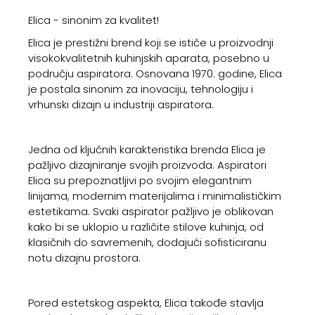
Elica - sinonim za kvalitet!
Elica je prestižni brend koji se ističe u proizvodnji
visokokvalitetnih kuhinjskih aparata, posebno u
području aspiratora. Osnovana 1970. godine, Elica
je postala sinonim za inovaciju, tehnologiju i
vrhunski dizajn u industriji aspiratora.
Jedna od ključnih karakteristika brenda Elica je
pažljivo dizajniranje svojih proizvoda. Aspiratori
Elica su prepoznatljivi po svojim elegantnim
linijama, modernim materijalima i minimalističkim
estetikama. Svaki aspirator pažljivo je oblikovan
kako bi se uklopio u različite stilove kuhinja, od
klasičnih do savremenih, dodajući sofisticiranu
notu dizajnu prostora.
Pored estetskog aspekta, Elica takođe stavlja