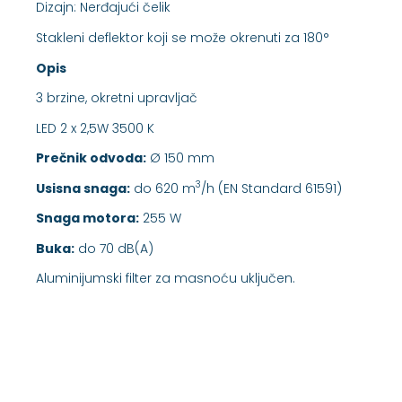
Dizajn: Nerđajući čelik
Stakleni deflektor koji se može okrenuti za 180°
Opis
3 brzine, okretni upravljač
LED 2 x 2,5W 3500 K
Prečnik odvoda:
Ø 150 mm
3
Usisna snaga:
do 620 m
/h (EN Standard 61591)
Snaga motora:
255 W
Buka:
do 70 dB(A)
Aluminijumski filter za masnoću uključen.