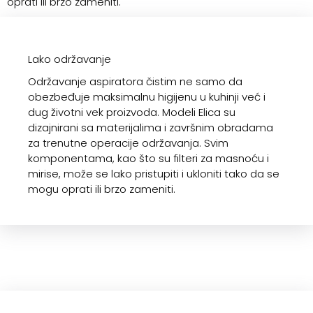
oprati ili brzo zameniti.
Lako održavanje
Održavanje aspiratora čistim ne samo da
obezbeđuje maksimalnu higijenu u kuhinji već i
dug životni vek proizvoda. Modeli Elica su
dizajnirani sa materijalima i završnim obradama
za trenutne operacije održavanja. Svim
komponentama, kao što su filteri za masnoću i
mirise, može se lako pristupiti i ukloniti tako da se
mogu oprati ili brzo zameniti.