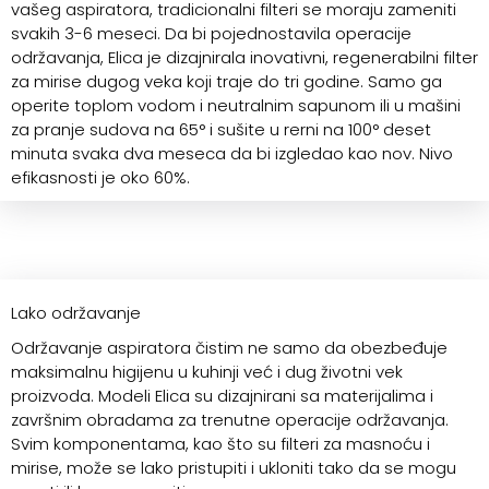
vašeg aspiratora, tradicionalni filteri se moraju zameniti
svakih 3-6 meseci. Da bi pojednostavila operacije
održavanja, Elica je dizajnirala inovativni, regenerabilni filter
za mirise dugog veka koji traje do tri godine. Samo ga
operite toplom vodom i neutralnim sapunom ili u mašini
za pranje sudova na 65° i sušite u rerni na 100° deset
minuta svaka dva meseca da bi izgledao kao nov. Nivo
efikasnosti je oko 60%.
Lako održavanje
Održavanje aspiratora čistim ne samo da obezbeđuje
maksimalnu higijenu u kuhinji već i dug životni vek
proizvoda. Modeli Elica su dizajnirani sa materijalima i
završnim obradama za trenutne operacije održavanja.
Svim komponentama, kao što su filteri za masnoću i
mirise, može se lako pristupiti i ukloniti tako da se mogu