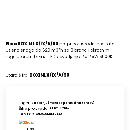
Elica BOXIN LX/IX/A/90
potpuno ugradni aspirator
usisne snage do 620 m3/h sa 3 brzine i okretnim
regulatorom brzine. LED osvetljenje 2 x 2.5W 3500K.
Stara šifra:
BOXINLX/IX/A/90
Lager:
Na stanju (može se poručiti na zahtev)
Šifra proizvoda:
PRF0114761A
EAN kod:
8020283040632
Elica