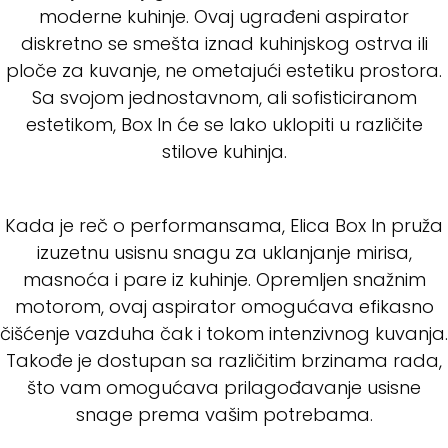
moderne kuhinje. Ovaj ugrađeni aspirator
diskretno se smešta iznad kuhinjskog ostrva ili
ploče za kuvanje, ne ometajući estetiku prostora.
Sa svojom jednostavnom, ali sofisticiranom
estetikom, Box In će se lako uklopiti u različite
stilove kuhinja.
Kada je reč o performansama, Elica Box In pruža
izuzetnu usisnu snagu za uklanjanje mirisa,
masnoća i pare iz kuhinje. Opremljen snažnim
motorom, ovaj aspirator omogućava efikasno
čišćenje vazduha čak i tokom intenzivnog kuvanja.
Takođe je dostupan sa različitim brzinama rada,
što vam omogućava prilagođavanje usisne
snage prema vašim potrebama.