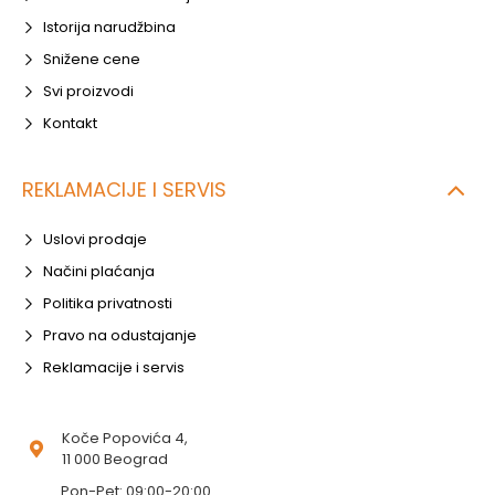
Istorija narudžbina
Snižene cene
Svi proizvodi
Kontakt
REKLAMACIJE I SERVIS
Uslovi prodaje
Načini plaćanja
Politika privatnosti
Pravo na odustajanje
Reklamacije i servis
Koče Popovića 4,
11 000 Beograd
Pon-Pet: 09:00-20:00