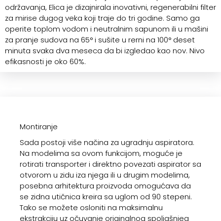
održavanja, Elica je dizajnirala inovativni, regenerabilni filter
za mirise dugog veka koji traje do tri godine. Samo ga
operite toplom vodom i neutralnim sapunom ili u mašini
za pranje sudova na 65° i sušite u rerni na 100° deset
minuta svaka dva meseca da bi izgledao kao nov. Nivo
efikasnosti je oko 60%.
Montiranje
Sada postoji više načina za ugradnju aspiratora.
Na modelima sa ovom funkcijom, moguće je
rotirati transporter i direktno povezati aspirator sa
otvorom u zidu iza njega ili u drugim modelima,
posebna arhitektura proizvoda omogućava da
se zidna utičnica kreira sa uglom od 90 stepeni.
Tako se možete osloniti na maksimalnu
ekstrakciju uz očuvanje originalnog spoljašnjeg