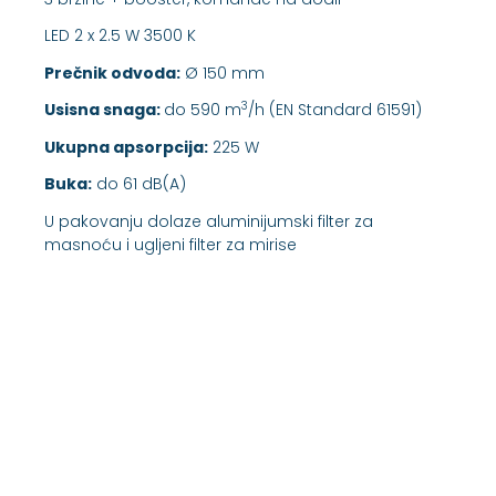
LED 2 x 2.5 W 3500 K
Prečnik odvoda:
Ø 150 mm
3
Usisna snaga:
do 590 m
/h (EN Standard 61591)
Ukupna apsorpcija:
225 W
Buka:
do 61 dB(A)
U pakovanju dolaze aluminijumski filter za
masnoću i ugljeni filter za mirise