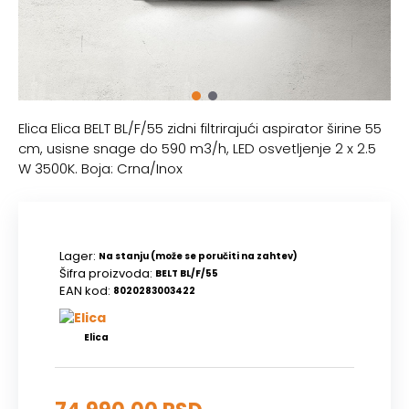
Elica Elica BELT BL/F/55 zidni filtrirajući aspirator širine 55
cm, usisne snage do 590 m3/h, LED osvetljenje 2 x 2.5
W 3500K. Boja: Crna/Inox
Lager:
Na stanju (može se poručiti na zahtev)
Šifra proizvoda:
BELT BL/F/55
EAN kod:
8020283003422
Elica