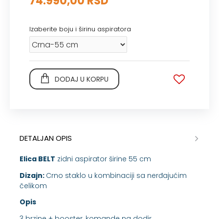
74.990,00 RSD
Izaberite boju i širinu aspiratora
DODAJ U KORPU
DETALJAN OPIS
Elica BELT
zidni aspirator širine 55 cm
Dizajn:
Crno staklo u kombinaciji sa nerđajućim
čelikom
Opis
3 brzine + booster, komande na dodir