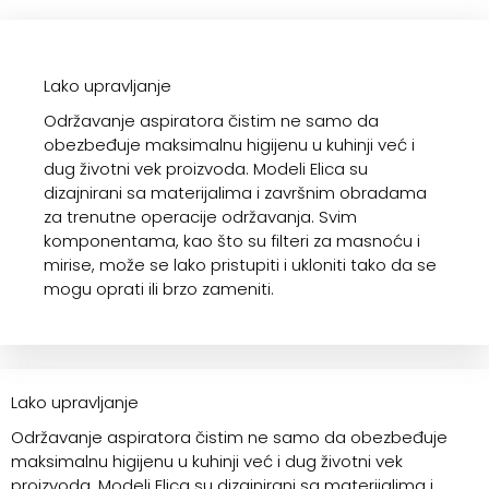
Lako upravljanje
Održavanje aspiratora čistim ne samo da
obezbeđuje maksimalnu higijenu u kuhinji već i
dug životni vek proizvoda. Modeli Elica su
dizajnirani sa materijalima i završnim obradama
za trenutne operacije održavanja. Svim
komponentama, kao što su filteri za masnoću i
mirise, može se lako pristupiti i ukloniti tako da se
mogu oprati ili brzo zameniti.
Lako upravljanje
Održavanje aspiratora čistim ne samo da obezbeđuje
maksimalnu higijenu u kuhinji već i dug životni vek
proizvoda. Modeli Elica su dizajnirani sa materijalima i