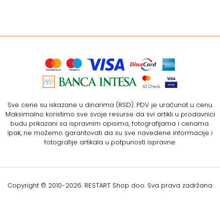
Sve cene su iskazane u dinarima (RSD). PDV je uračunat u cenu.
Maksimalno koristimo sve svoje resurse da svi artikli u prodavnici
budu prikazani sa ispravnim opisima, fotografijama i cenama.
Ipak, ne možemo garantovati da su sve navedene informacije i
fotografije artikala u potpunosti ispravne.
Copyright © 2010-
2026. RESTART Shop doo. Sva prava zadržana.
Softverska izrada: