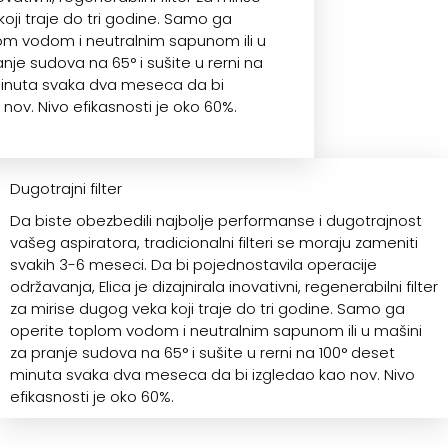
oji traje do tri godine. Samo ga
om vodom i neutralnim sapunom ili u
nje sudova na 65° i sušite u rerni na
minuta svaka dva meseca da bi
nov. Nivo efikasnosti je oko 60%.
Dugotrajni filter
Da biste obezbedili najbolje performanse i dugotrajnost
vašeg aspiratora, tradicionalni filteri se moraju zameniti
svakih 3-6 meseci. Da bi pojednostavila operacije
održavanja, Elica je dizajnirala inovativni, regenerabilni filter
za mirise dugog veka koji traje do tri godine. Samo ga
operite toplom vodom i neutralnim sapunom ili u mašini
za pranje sudova na 65° i sušite u rerni na 100° deset
minuta svaka dva meseca da bi izgledao kao nov. Nivo
efikasnosti je oko 60%.