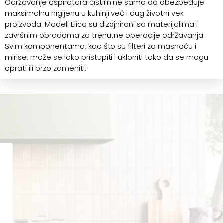
Održavanje aspiratora čistim ne samo da obezbeđuje
maksimalnu higijenu u kuhinji već i dug životni vek
proizvoda. Modeli Elica su dizajnirani sa materijalima i
završnim obradama za trenutne operacije održavanja.
Svim komponentama, kao što su filteri za masnoću i
mirise, može se lako pristupiti i ukloniti tako da se mogu
oprati ili brzo zameniti.
.