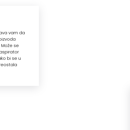
ćava vam da
roizvoda
 Može se
 aspirator
ako bi se u
preostala