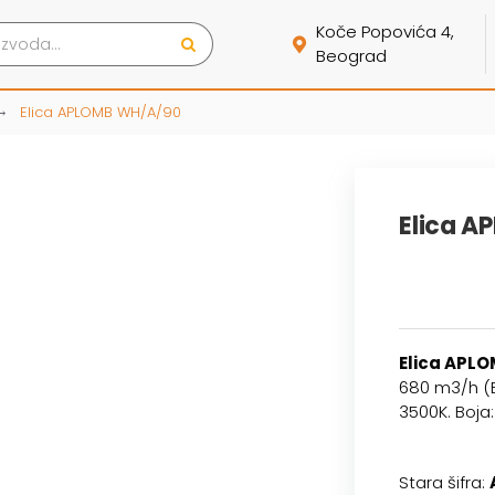
Koče Popovića 4,
Beograd
Elica APLOMB WH/A/90
Elica 
Elica APL
680 m3/h (E
3500K. Boja:
Stara šifra: