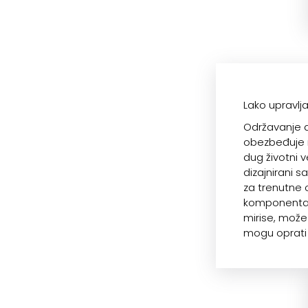
Lako upravlj
Održavanje 
obezbeđuje m
dug životni v
dizajnirani 
za trenutne 
komponentama
mirise, može 
mogu oprati i