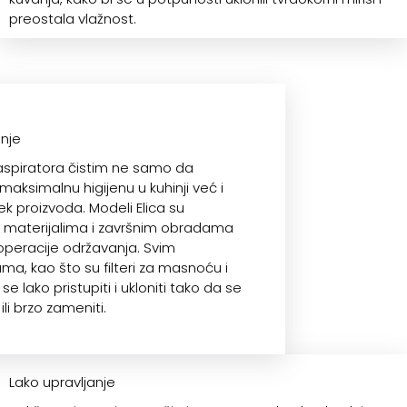
preostala vlažnost.
anje
aspiratora čistim ne samo da
aksimalnu higijenu u kuhinji već i
ek proizvoda. Modeli Elica su
sa materijalima i završnim obradama
operacije održavanja. Svim
, kao što su filteri za masnoću i
se lako pristupiti i ukloniti tako da se
li brzo zameniti.
Lako upravljanje