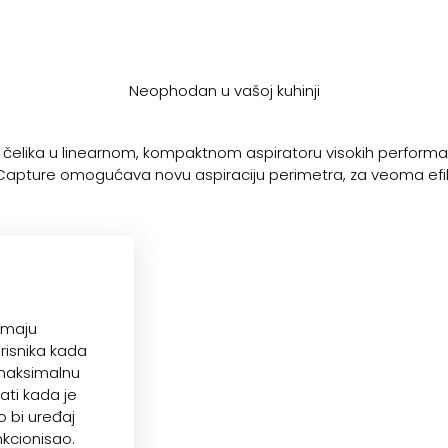
Neophodan u vašoj kuhinji
čelika u linearnom, kompaktnom aspiratoru visokih performans
d Capture omogućava novu aspiraciju perimetra, za veoma ef
imaju
risnika kada
i maksimalnu
ati kada je
o bi uređaj
nkcionisao.