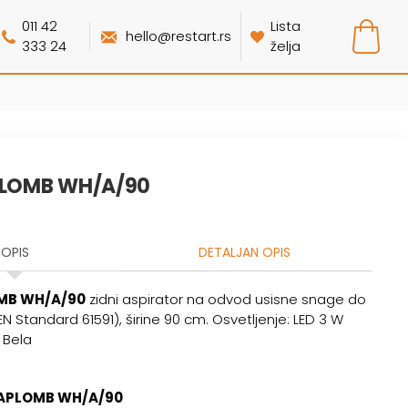
011 42
Lista
hello@restart.rs
333 24
želja
APLOMB WH/A/90
OPIS
DETALJAN OPIS
OMB WH/A/90
zidni aspirator na odvod usisne snage do
N Standard 61591), širine 90 cm. Osvetljenje: LED 3 W
 Bela
APLOMB WH/A/90