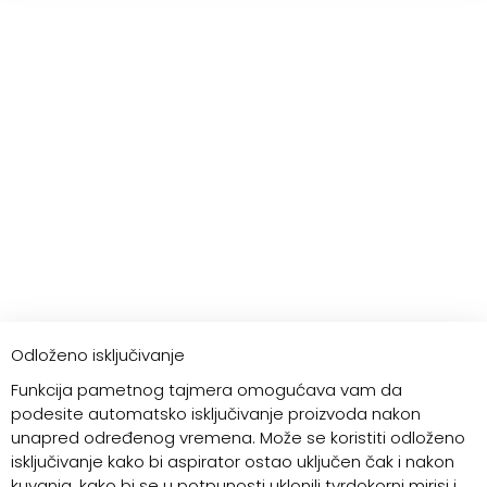
Odloženo isključivanje
Funkcija pametnog tajmera omogućava vam da
podesite automatsko isključivanje proizvoda nakon
unapred određenog vremena. Može se koristiti odloženo
isključivanje kako bi aspirator ostao uključen čak i nakon
kuvanja, kako bi se u potpunosti uklonili tvrdokorni mirisi i