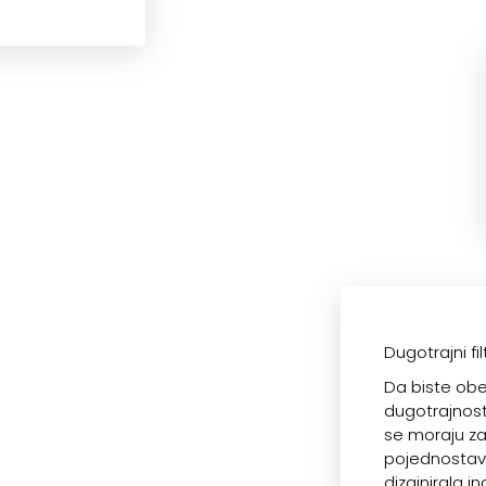
Dugotrajni fil
Da biste obe
dugotrajnost 
se moraju za
pojednostavil
dizajnirala in