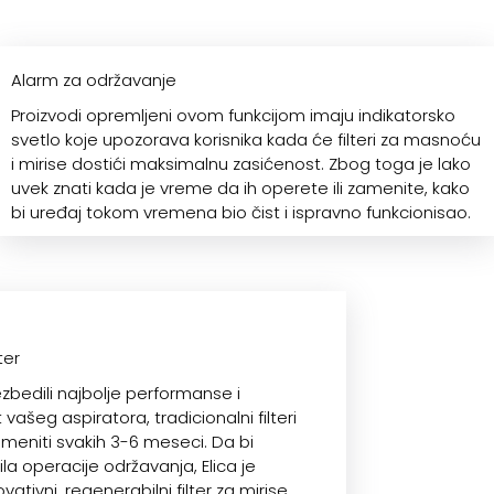
Alarm za održavanje
Proizvodi opremljeni ovom funkcijom imaju indikatorsko
svetlo koje upozorava korisnika kada će filteri za masnoću
i mirise dostići maksimalnu zasićenost. Zbog toga je lako
uvek znati kada je vreme da ih operete ili zamenite, kako
bi uređaj tokom vremena bio čist i ispravno funkcionisao.
ter
zbedili najbolje performanse i
vašeg aspiratora, tradicionalni filteri
meniti svakih 3-6 meseci. Da bi
a operacije održavanja, Elica je
ovativni, regenerabilni filter za mirise