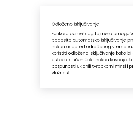
Odloženo isključivanje
Funkcija pametnog tajmera omogu
podesite automatsko isključivanje p
nakon unapred određenog vremena.
koristiti odloženo isključivanje kako bi
ostao uključen čak i nakon kuvanja, k
potpunosti uklonili tvrdokorni mirisi i 
vlažnost.