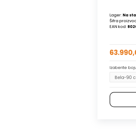
Lager:
Na sta
Šifra proizvo
EAN kod:
802
63.990,
Izaberite boju