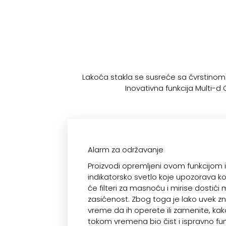
Lakoća stakla se susreće sa čvrstinom 
Inovativna funkcija Multi-
Alarm za održavanje
Proizvodi opremljeni ovom funkcijom 
indikatorsko svetlo koje upozorava ko
će filteri za masnoću i mirise dostić
zasićenost. Zbog toga je lako uvek zn
vreme da ih operete ili zamenite, kak
tokom vremena bio čist i ispravno fu