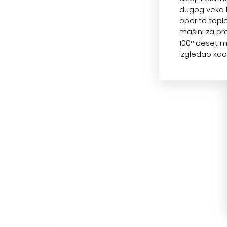
dugog veka k
operite topl
mašini za pra
100° deset 
izgledao kao 