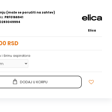
nju (može se poručiti na zahtev)
da:
PRF0166941
0283049994
Elica
00 RSD
 i širinu aspiratora
DODAJ U KORPU