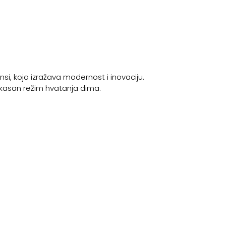
i, koja izražava modernost i inovaciju.
ikasan režim hvatanja dima.