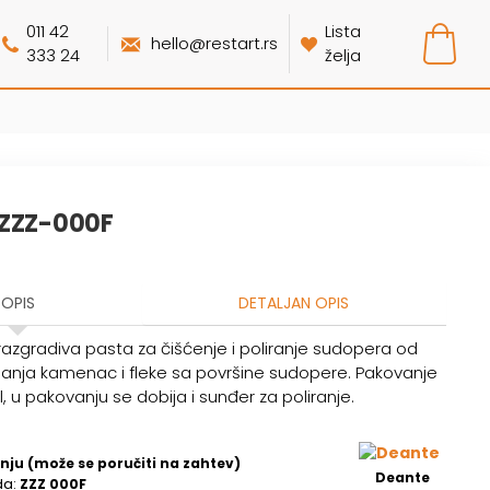
011 42
Lista
hello@restart.rs
333 24
želja
 ZZZ-000F
OPIS
DETALJAN OPIS
azgradiva pasta za čišćenje i poliranje sudopera od
klanja kamenac i fleke sa površine sudopere. Pakovanje
, u pakovanju se dobija i sunđer za poliranje.
nju (može se poručiti na zahtev)
Deante
da:
ZZZ 000F