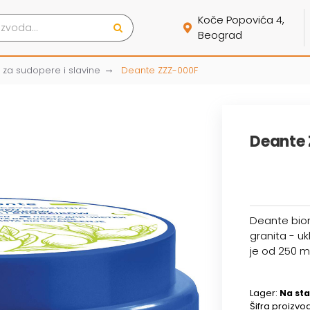
Koče Popovića 4,
Beograd
 za sudopere i slavine
Deante ZZZ-000F
Deante
Deante bior
granita - u
je od 250 ml
Lager:
Na sta
Šifra proizvo