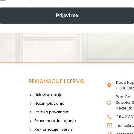
Prijavi me
REKLAMACIJE I SERVIS
Koče Pop
11 000 B
Uslovi prodaje
Pon-Pet:
Subota: 1
Načini plaćanja
Nedelja:
Politika privatnosti
011 42 33
Pravo na odustajanje
hello@res
Reklamacije i servis