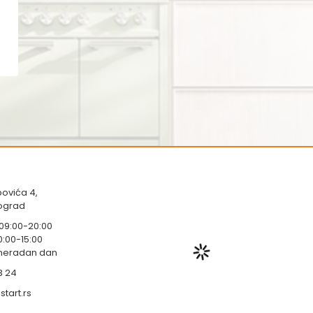
ovića 4,
eograd
 09:00-20:00
0:00-15:00
 neradan dan
3 24
tart.rs