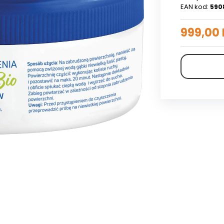
EAN kod:
590
999,00