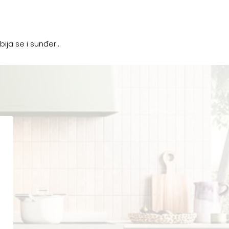
ja se i sunđer...
.