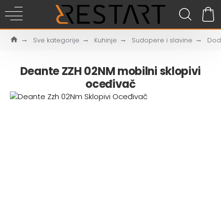
Sve kategorije
Kuhinje
Sudopere i slavine
Doda
Deante ZZH 02NM mobilni sklopivi
oceđivač