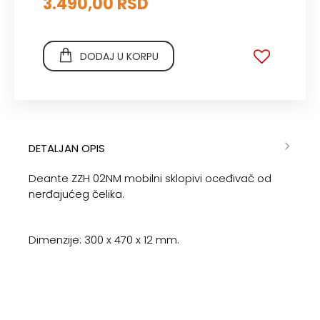
3.490,00 RSD
DODAJ U KORPU
DETALJAN OPIS
Deante ZZH 02NM mobilni sklopivi oceđivač od
nerđajućeg čelika.
Dimenzije: 300 x 470 x 12 mm.