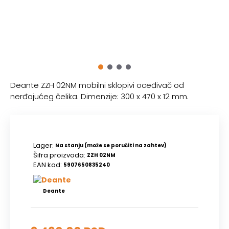
Deante ZZH 02NM mobilni sklopivi oceđivač od
nerđajućeg čelika. Dimenzije: 300 x 470 x 12 mm.
Lager:
Na stanju (može se poručiti na zahtev)
Šifra proizvoda:
ZZH 02NM
EAN kod:
5907650835240
Deante