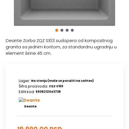
Deante Zorba ZQZ S103 sudopera od kompozitnog
granita sa jednim koritom, za standardnu ugradnju u
element širine 45 cm.
Lager:
Na stanju (može se poručiti na zahtev)
Šifra proizvoda:
ZQZ S103
EAN kod:
5908212043738
Deante