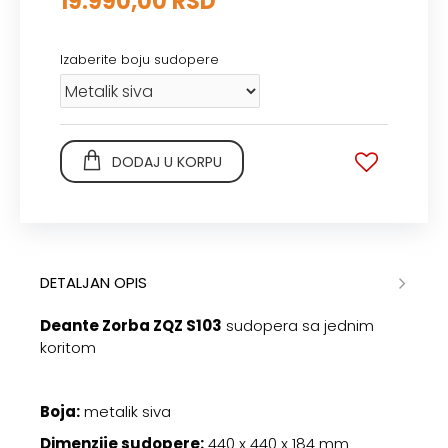
19.990,00 RSD
Izaberite boju sudopere
DODAJ U KORPU
DETALJAN OPIS
Deante Zorba ZQZ S103
sudopera sa jednim
koritom
Boja:
metalik siva
Dimenzije sudopere:
440 x 440 x 184 mm