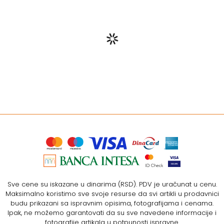
Sve cene su iskazane u dinarima (RSD). PDV je uračunat u cenu.
Maksimalno koristimo sve svoje resurse da svi artikli u prodavnici
budu prikazani sa ispravnim opisima, fotografijama i cenama.
Ipak, ne možemo garantovati da su sve navedene informacije i
fotografije artikala u potpunosti ispravne.