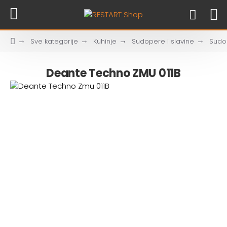
Sve kategorije
Kuhinje
Sudopere i slavine
Sudo
Deante Techno ZMU 011B