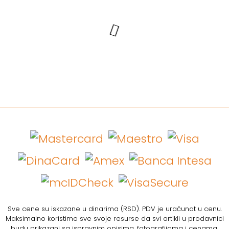
Sve cene su iskazane u dinarima (RSD). PDV je uračunat u cenu.
Maksimalno koristimo sve svoje resurse da svi artikli u prodavnici
budu prikazani sa ispravnim opisima, fotografijama i cenama.