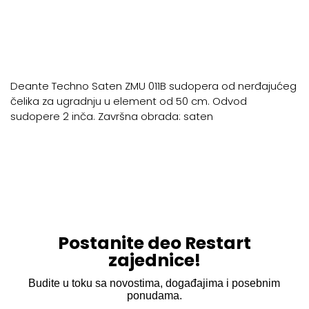
Deante Techno Saten ZMU 011B sudopera od nerđajućeg
čelika za ugradnju u element od 50 cm. Odvod
sudopere 2 inča. Završna obrada: saten
Postanite deo Restart
zajednice!
Budite u toku sa novostima, događajima i posebnim
ponudama.