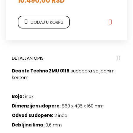
10.490,00 RSD
DODAJ U KORPU
DETALJAN OPIS
Deante Techno ZMU 011B
sudopera sa jednim
koritom
Boja:
inox
Dimenzije sudopere:
860 x 435 x 160 mm
Odvod sudopere:
2 inča
Debljina lima:
0,6 mm