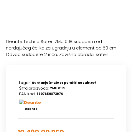
Deante Techno Saten ZMU 011B sudopera od
nerđajućeg čelika za ugradnju u element od 50 cm.
Odvod sudopere 2 inča. Završna obrada: saten
Lager:
Na stanju (može se poručiti na zahtev)
Šifra proizvoda:
ZMU 011B
EAN kod:
5907650873976
Deante