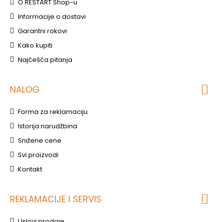
O RESTART Shop-u
Informacije o dostavi
Garantni rokovi
Kako kupiti
Najčešća pitanja
NALOG
Forma za reklamaciju
Istorija narudžbina
Snižene cene
Svi proizvodi
Kontakt
REKLAMACIJE I SERVIS
Uslovi prodaje