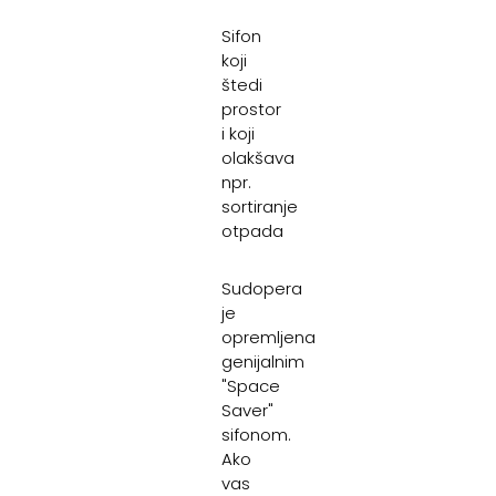
Sifon
koji
štedi
prostor
i koji
olakšava
npr.
sortiranje
otpada
Sudopera
je
opremljena
genijalnim
"Space
Saver"
sifonom.
Ako
vas