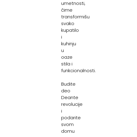
umetnosti,
čime
transformišu
svako
kupatilo
i
kuhinju
u
oaze
stila i
funkcionalnosti.
Budite
deo
Deante
revolucije
i
podarite
svom
domu