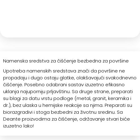
Namenska sredstva za čišćenje bezbedna za površine
Upotreba namenskih sredstava znači da površine ne
propadaju i dugo ostaju glatke, olakšavajući svakodnevno
čišćenje. Posebno odabrani sastav izuzetno efikasno
uklanja najuporniju prljavštinu. Sa druge strane, preparati
su blagi za datu vrstu podloge (metal, granit, keramika i
dr.), bez ulaska u hemijske reakcije sa njima. Preparati su
biorazgradivi i stoga bezbedni za životnu sredinu. Sa
Deante proizvodima za čišćenje, održavanje stvari biće
izuzetno lako!