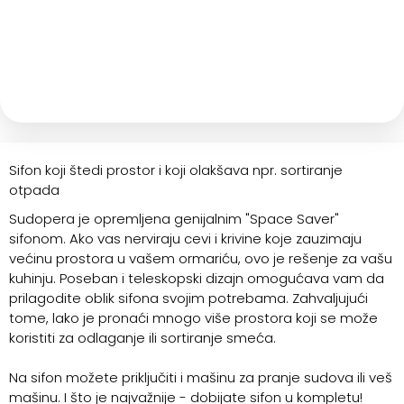
Sifon koji štedi prostor i koji olakšava npr. sortiranje
otpada
Sudopera je opremljena genijalnim "Space Saver"
sifonom. Ako vas nerviraju cevi i krivine koje zauzimaju
većinu prostora u vašem ormariću, ovo je rešenje za vašu
kuhinju. Poseban i teleskopski dizajn omogućava vam da
prilagodite oblik sifona svojim potrebama. Zahvaljujući
tome, lako je pronaći mnogo više prostora koji se može
koristiti za odlaganje ili sortiranje smeća.
Na sifon možete priključiti i mašinu za pranje sudova ili veš
mašinu. I što je najvažnije - dobijate sifon u kompletu!