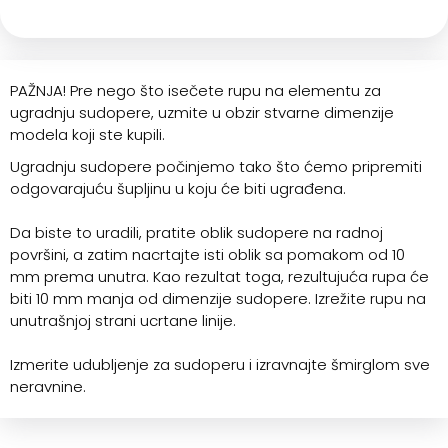
PAŽNJA! Pre nego što isečete rupu na elementu za
ugradnju sudopere, uzmite u obzir stvarne dimenzije
modela koji ste kupili.
Ugradnju sudopere počinjemo tako što ćemo pripremiti
odgovarajuću šupljinu u koju će biti ugrađena.
Da biste to uradili, pratite oblik sudopere na radnoj
površini, a zatim nacrtajte isti oblik sa pomakom od 10
mm prema unutra. Kao rezultat toga, rezultujuća rupa će
biti 10 mm manja od dimenzije sudopere. Izrežite rupu na
unutrašnjoj strani ucrtane linije.
Izmerite udubljenje za sudoperu i izravnajte šmirglom sve
neravnine.