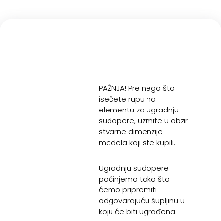
PAŽNJA! Pre nego što
isečete rupu na
elementu za ugradnju
sudopere, uzmite u obzir
stvarne dimenzije
modela koji ste kupili.
Ugradnju sudopere
počinjemo tako što
ćemo pripremiti
odgovarajuću šupljinu u
koju će biti ugrađena.