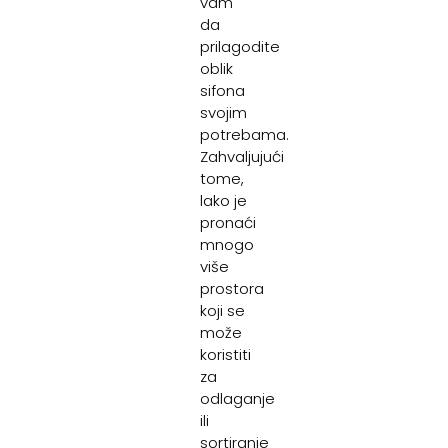
vam
da
prilagodite
oblik
sifona
svojim
potrebama.
Zahvaljujući
tome,
lako je
pronaći
mnogo
više
prostora
koji se
može
koristiti
za
odlaganje
ili
sortiranje