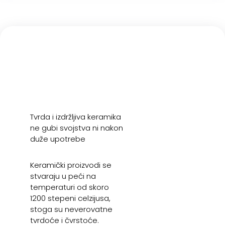
Tvrda i izdržljiva keramika
ne gubi svojstva ni nakon
duže upotrebe
Keramički proizvodi se
stvaraju u peći na
temperaturi od skoro
1200 stepeni celzijusa,
stoga su neverovatne
tvrdoće i čvrstoće.