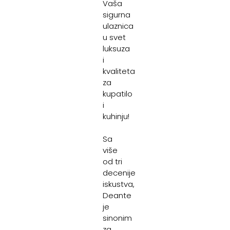
Vaša
sigurna
ulaznica
u svet
luksuza
i
kvaliteta
za
kupatilo
i
kuhinju!
Sa
više
od tri
decenije
iskustva,
Deante
je
sinonim
za