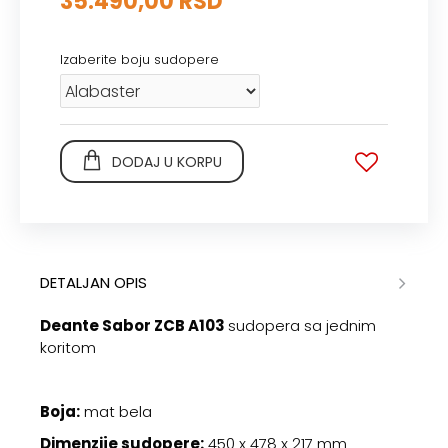
35.490,00 RSD
Izaberite boju sudopere
DODAJ U KORPU
DETALJAN OPIS
Deante Sabor ZCB A103
sudopera sa jednim
koritom
Boja:
mat bela
Dimenzije sudopere:
450 x 478 x 217 mm