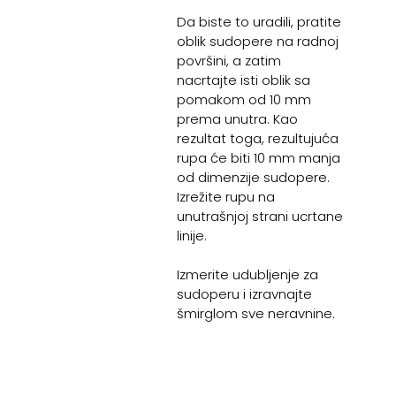
Da biste to uradili, pratite
oblik sudopere na radnoj
površini, a zatim
nacrtajte isti oblik sa
pomakom od 10 mm
prema unutra. Kao
rezultat toga, rezultujuća
rupa će biti 10 mm manja
od dimenzije sudopere.
Izrežite rupu na
unutrašnjoj strani ucrtane
linije.
Izmerite udubljenje za
sudoperu i izravnajte
šmirglom sve neravnine.