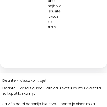
ono
najbolje.
Iskusite
luksuz
koji
traje!
Deante - luksuz koji traje!
Deante - Vaša sigurna ulaznica u svet luksuza i kvaliteta
za kupatilo i kuhinju!
Sa više od tri decenije iskustva, Deante je sinonim za