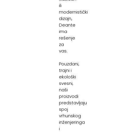
ili
modernistički
dizajn,
Deante
ima
rešenje
za
vas.
Pouzdani,
trajni i
ekološki
svesni,
naši
proizvodi
predstavljaju
spoj
vrhunskog
inženjeringa
i