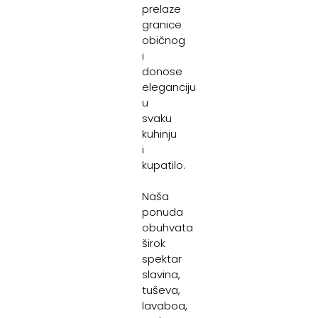
prelaze
granice
običnog
i
donose
eleganciju
u
svaku
kuhinju
i
kupatilo.
Naša
ponuda
obuhvata
širok
spektar
slavina,
tuševa,
lavaboa,