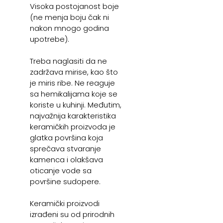
Visoka postojanost boje
(ne menja boju čak ni
nakon mnogo godina
upotrebe).
Treba naglasiti da ne
zadržava mirise, kao što
je miris ribe. Ne reaguje
sa hemikalijama koje se
koriste u kuhinji. Međutim,
najvažnija karakteristika
keramičkih proizvoda je
glatka površina koja
sprečava stvaranje
kamenca i olakšava
oticanje vode sa
površine sudopere.
Keramički proizvodi
izrađeni su od prirodnih