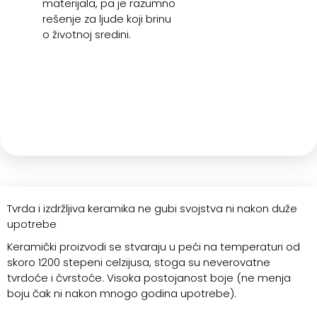
materijala, pa je razumno
rešenje za ljude koji brinu
o životnoj sredini.
Tvrda i izdržljiva keramika ne gubi svojstva ni nakon duže
upotrebe
Keramički proizvodi se stvaraju u peći na temperaturi od
skoro 1200 stepeni celzijusa, stoga su neverovatne
tvrdoće i čvrstoće. Visoka postojanost boje (ne menja
boju čak ni nakon mnogo godina upotrebe).