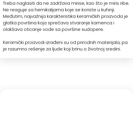
Treba naglasiti da ne zadržava mirise, kao što je miris ribe.
Ne reaguje sa hemikalijama koje se koriste u kuhinji.
Međutim, najvažnija karakteristika keramičkih proizvoda je
glatka površina koja sprečava stvaranje kamenca i
olakšava oticanje vode sa površine sudopere.
Keramički proizvodi izrađeni su od prirodnih materijala, pa
je razumno rešenje za ljude koji brinu o životnoj sredini.