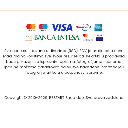
Sve cene su iskazane u dinarima (RSD). PDV je uračunat u cenu.
Maksimalno koristimo sve svoje resurse da svi artikli u prodavnici
budu prikazani sa ispravnim opisima, fotografijama i cenama.
Ipak, ne možemo garantovati da su sve navedene informacije i
fotografije artikala u potpunosti ispravne.
Copyright © 2010-
2026. RESTART Shop doo. Sva prava zadržana.
Softverska izrada: