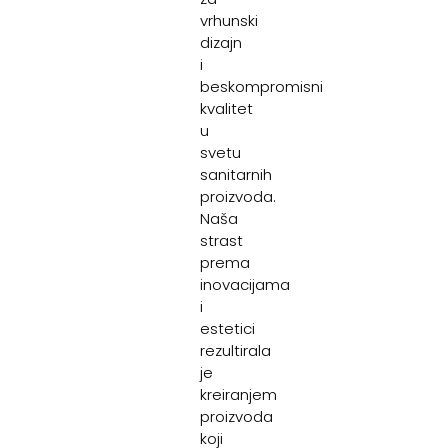
vrhunski
dizajn
i
beskompromisni
kvalitet
u
svetu
sanitarnih
proizvoda.
Naša
strast
prema
inovacijama
i
estetici
rezultirala
je
kreiranjem
proizvoda
koji