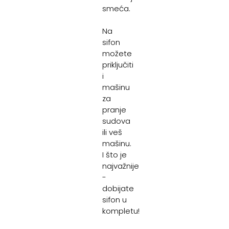
smeća.
Na
sifon
možete
priključiti
i
mašinu
za
pranje
sudova
ili veš
mašinu.
I što je
najvažnije
-
dobijate
sifon u
kompletu!