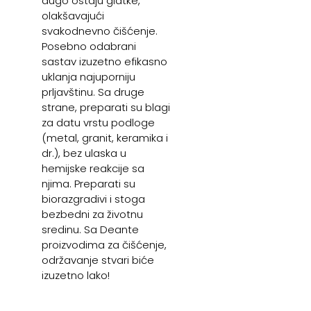
dugo ostaju glatke,
olakšavajući
svakodnevno čišćenje.
Posebno odabrani
sastav izuzetno efikasno
uklanja najuporniju
prljavštinu. Sa druge
strane, preparati su blagi
za datu vrstu podloge
(metal, granit, keramika i
dr.), bez ulaska u
hemijske reakcije sa
njima. Preparati su
biorazgradivi i stoga
bezbedni za životnu
sredinu. Sa Deante
proizvodima za čišćenje,
održavanje stvari biće
izuzetno lako!