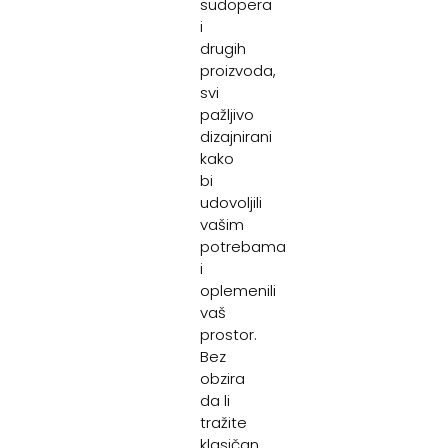
sudopera
i
drugih
proizvoda,
svi
pažljivo
dizajnirani
kako
bi
udovoljili
vašim
potrebama
i
oplemenili
vaš
prostor.
Bez
obzira
da li
tražite
klasičan