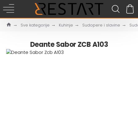
Sve kategorije
Kuhinje
Sudopere i slavine
Sud
Deante Sabor ZCB A103