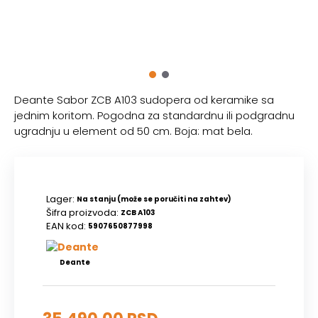
Deante Sabor ZCB A103 sudopera od keramike sa
jednim koritom. Pogodna za standardnu ili podgradnu
ugradnju u element od 50 cm. Boja: mat bela.
Lager:
Na stanju (može se poručiti na zahtev)
Šifra proizvoda:
ZCB A103
EAN kod:
5907650877998
Deante