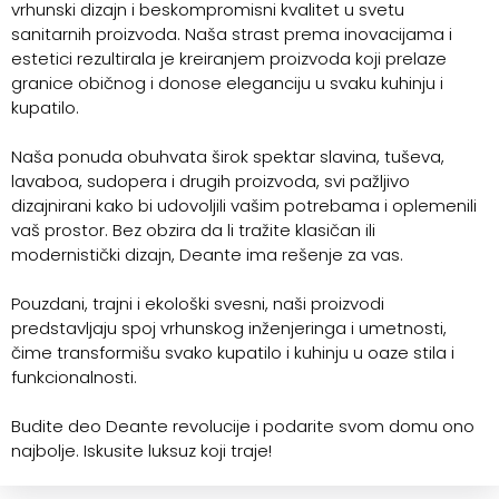
vrhunski dizajn i beskompromisni kvalitet u svetu
sanitarnih proizvoda. Naša strast prema inovacijama i
estetici rezultirala je kreiranjem proizvoda koji prelaze
granice običnog i donose eleganciju u svaku kuhinju i
kupatilo.
Naša ponuda obuhvata širok spektar slavina, tuševa,
lavaboa, sudopera i drugih proizvoda, svi pažljivo
dizajnirani kako bi udovoljili vašim potrebama i oplemenili
vaš prostor. Bez obzira da li tražite klasičan ili
modernistički dizajn, Deante ima rešenje za vas.
Pouzdani, trajni i ekološki svesni, naši proizvodi
predstavljaju spoj vrhunskog inženjeringa i umetnosti,
čime transformišu svako kupatilo i kuhinju u oaze stila i
funkcionalnosti.
Budite deo Deante revolucije i podarite svom domu ono
najbolje. Iskusite luksuz koji traje!