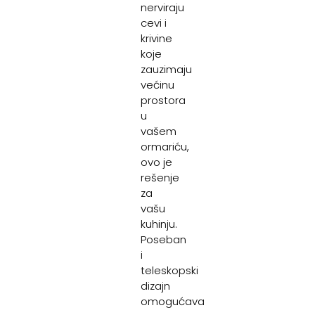
nerviraju
cevi i
krivine
koje
zauzimaju
većinu
prostora
u
vašem
ormariću,
ovo je
rešenje
za
vašu
kuhinju.
Poseban
i
teleskopski
dizajn
omogućava