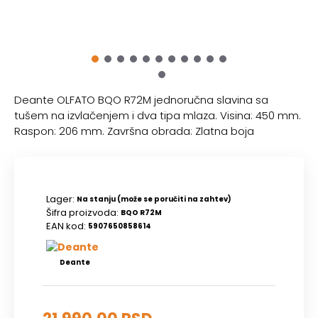
Deante OLFATO BQO R72M jednoručna slavina sa
tušem na izvlačenjem i dva tipa mlaza. Visina: 450 mm.
Raspon: 206 mm. Završna obrada: Zlatna boja
Lager:
Na stanju (može se poručiti na zahtev)
Šifra proizvoda:
BQO R72M
EAN kod:
5907650858614
Deante