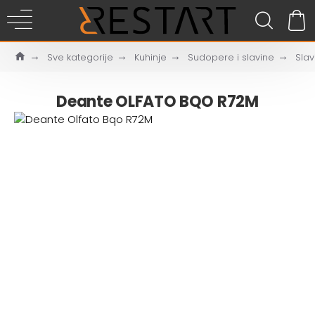
Sve kategorije
Kuhinje
Sudopere i slavine
Slav
Deante OLFATO BQO R72M