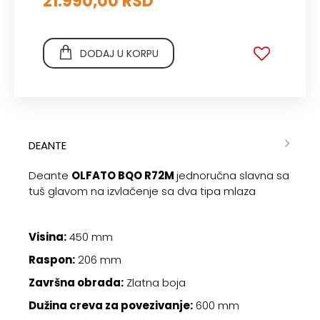
21.990,00 RSD
DODAJ U KORPU
DEANTE
Deante
OLFATO BQO R72M
jednoručna slavna sa
tuš glavom na izvlačenje sa dva tipa mlaza
Visina:
450 mm
Raspon:
206 mm
Završna obrada:
Zlatna boja
Dužina creva za povezivanje:
600 mm