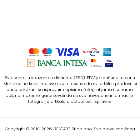
Sve cene su iskazane u dinarima (RSD). PDV je uračunat u cenu.
Maksimalno koristimo sve svoje resurse da svi artikli u prodavnici
budu prikazani sa ispravnim opisima, fotografijama i cenama.
Ipak, ne možemo garantovati da su sve navedene informacije i
fotografije artikala u potpunosti ispravne.
Copyright © 2010-
2026. RESTART Shop doo. Sva prava zadržana.
Softverska izrada: