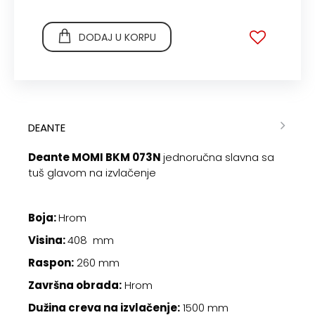
DODAJ U KORPU
DEANTE
Deante MOMI BKM 073N
jednoručna slavna sa
tuš glavom na izvlačenje
Boja:
Hrom
Visina:
408 mm
Raspon:
260 mm
Završna obrada:
Hrom
Dužina creva na izvlačenje:
1500 mm