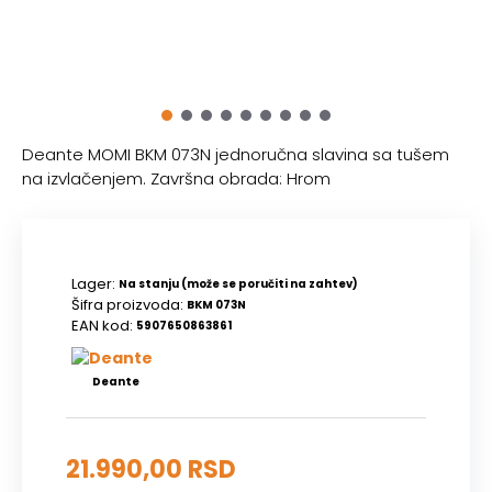
Deante MOMI BKM 073N jednoručna slavina sa tušem
na izvlačenjem. Završna obrada: Hrom
Lager:
Na stanju (može se poručiti na zahtev)
Šifra proizvoda:
BKM 073N
EAN kod:
5907650863861
Deante
21.990,00 RSD