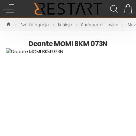
Sve kategorije
Kuhinje
Sudopere i slavine
Slav
Deante MOMI BKM 073N