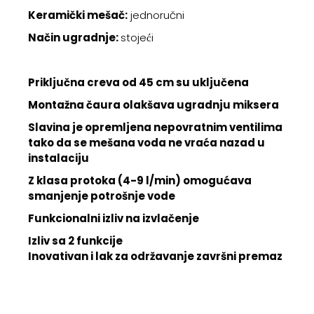
Keramički mešač:
jednoručni
Način ugradnje:
stojeći
Priključna creva od 45 cm su uključena
Montažna čaura olakšava ugradnju miksera
Slavina je opremljena nepovratnim ventilima
tako da se mešana voda ne vraća nazad u
instalaciju
Z klasa protoka (4-9 l/min) omogućava
smanjenje potrošnje vode
Funkcionalni izliv na izvlačenje
Izliv sa 2 funkcije
Inovativan i lak za održavanje završni premaz