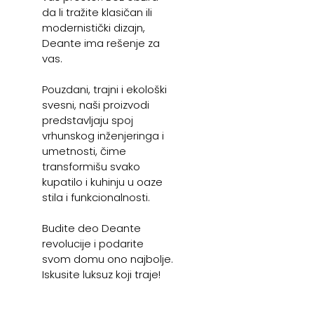
da li tražite klasičan ili
modernistički dizajn,
Deante ima rešenje za
vas.
Pouzdani, trajni i ekološki
svesni, naši proizvodi
predstavljaju spoj
vrhunskog inženjeringa i
umetnosti, čime
transformišu svako
kupatilo i kuhinju u oaze
stila i funkcionalnosti.
Budite deo Deante
revolucije i podarite
svom domu ono najbolje.
Iskusite luksuz koji traje!