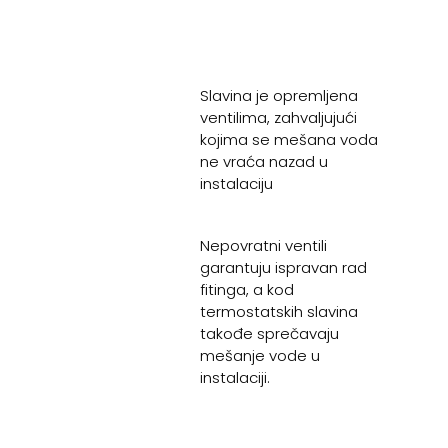
Slavina je opremljena
ventilima, zahvaljujući
kojima se mešana voda
ne vraća nazad u
instalaciju
Nepovratni ventili
garantuju ispravan rad
fitinga, a kod
termostatskih slavina
takođe sprečavaju
mešanje vode u
instalaciji.