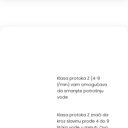
Klasa protoka Z (4-9
l/min) vam omogućava
da smanjite potrošnju
vode
Klasa protoka Z znači da
kroz slavinu prođe 4 do 9
litara vode u minuti. Ovo