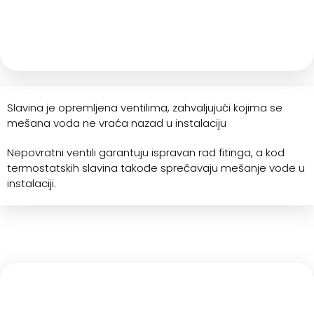
Slavina je opremljena ventilima, zahvaljujući kojima se
mešana voda ne vraća nazad u instalaciju
Nepovratni ventili garantuju ispravan rad fitinga, a kod
termostatskih slavina takođe sprečavaju mešanje vode u
instalaciji.