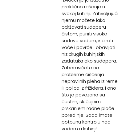
praktično rešenje u
svakoj kuhinji. Zahvaljujući
njemu možete lako
održavati sudoperu
čistom, puniti visoke
sudove vodom, ispirati
voće i povrće i obavljati
niz drugih kuhinjskih
zadataka oko sudopera.
Zaboravićete na
probleme čišćenja
nepravilnih pleha iz rerne
ili polica iz frižidera, i ono
što je povezano sa
čestim, slučajnim
prskanjem radne ploče
pored nje. Sada imate
potpunu kontrolu nad
vodom u kuhinji!