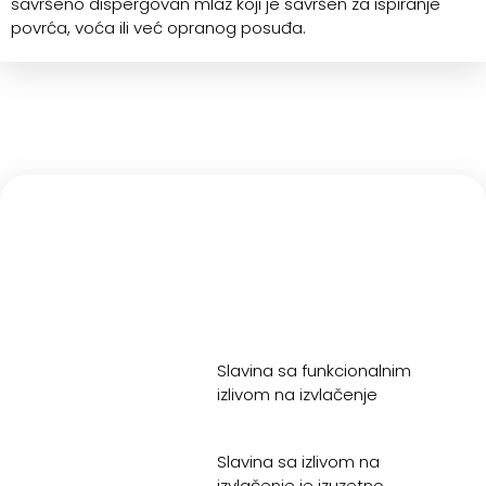
savršeno dispergovan mlaz koji je savršen za ispiranje
povrća, voća ili već opranog posuđa.
Slavina sa funkcionalnim
izlivom na izvlačenje
Slavina sa izlivom na
izvlačenje je izuzetno