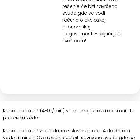
rešenje će biti savršeno
svuda gde se vodi
računa o ekološkoj i
ekonomskoj
odgovornosti - uključujući
i vaš dom!
Klasa protoka Z (4-9 l/min) vam omogućava da smanjite
potrošnju vode
Klasa protoka Z znači da kroz slavinu prođe 4 do 9 litara
vode u minuti. Ovo rešenje će biti savršeno svuda gde se