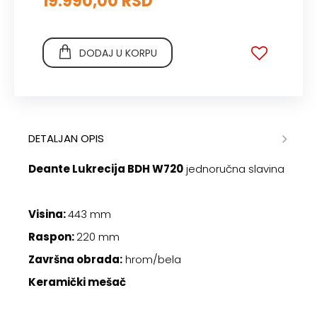
19.990,00 RSD
DODAJ U KORPU
DETALJAN OPIS
Deante Lukrecija BDH W720
jednoručna slavina
Visina:
443 mm
Raspon:
220 mm
Završna obrada:
hrom/bela
Keramički mešač