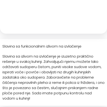
Slavina sa funkcionalnim izlivom na izvlačenje
Slavina sa izlivom na izvlačenje je izuzetno praktično
rešenje u svakoj kuhinji. Zahvaljujući njemu možete lako
održavati sudoperu čistom, puniti visoke sudove vodom,
ispirati voće i povrće i obavljati niz drugih kuhinjskih
zadataka oko sudopera. Zaboravićete na probleme
čišćenja nepravilnih pleha iz rerne ili polica iz frižidera, i ono
što je povezano sa čestim, slučajnim prskanjem radne
ploče pored nje. Sada imate potpunu kontrolu nad
vodom u kuhinji!