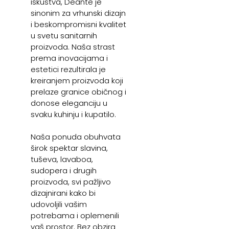
iskustva, Deante je
sinonim za vrhunski dizajn
i beskompromisni kvalitet
u svetu sanitarnih
proizvoda. Naša strast
prema inovacijama i
estetici rezultirala je
kreiranjem proizvoda koji
prelaze granice običnog i
donose eleganciju u
svaku kuhinju i kupatilo.
Naša ponuda obuhvata
širok spektar slavina,
tuševa, lavaboa,
sudopera i drugih
proizvoda, svi pažljivo
dizajnirani kako bi
udovoljili vašim
potrebama i oplemenili
vaš prostor. Bez obzira