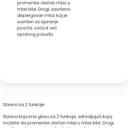
promenite običan mlaz u
mlaz kiše. Drugi, savršeno
dispergovan mlaz koji je
savršen za ispiranje
povrća, voća ili već
opranog posuđa.
Slavina sa 2 funkcije
Slavina koja ima glavu sa 2 funkcije, zahvaljujući kojoj
možete da promenite običan mlaz u mlaz kiše. Drugi,