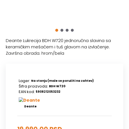
Deante Lukrecija BDH W720 jednoručna slavina sa
keramičkim mešačem i tuš glavom na izvlačenje.
Završna obrada: hrom/bela
Lager:
Na stanju (može se poručiti na zahtev)
Šifra proizvoda:
BDH W720
EAN kod:
5908212053232
Deante