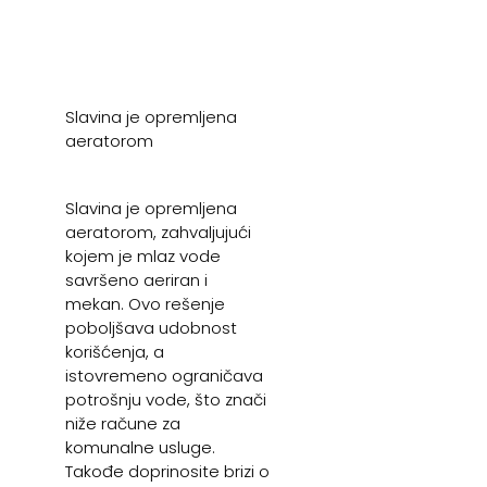
Slavina je opremljena
aeratorom
Slavina je opremljena
aeratorom, zahvaljujući
kojem je mlaz vode
savršeno aeriran i
mekan. Ovo rešenje
poboljšava udobnost
korišćenja, a
istovremeno ograničava
potrošnju vode, što znači
niže račune za
komunalne usluge.
Takođe doprinosite brizi o