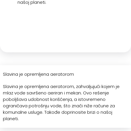
našoj planeti.
Slavina je opremljena aeratorom
Slavina je opremljena aeratorom, zahvaljujući kojem je
mlaz vode savršeno aeriran i mekan. Ovo rešenje
poboljšava udobnost korišćenja, a istovremeno
ograničava potrošnju vode, što znači niže račune za
komunalne usluge. Takođe doprinosite brizi o našoj
planeti.