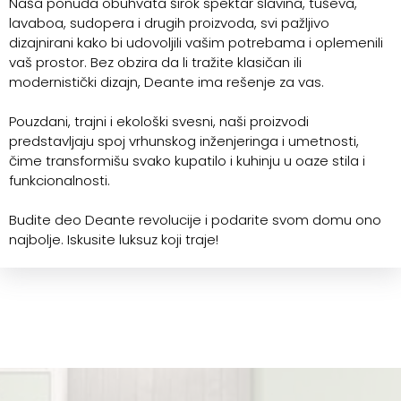
Naša ponuda obuhvata širok spektar slavina, tuševa,
lavaboa, sudopera i drugih proizvoda, svi pažljivo
dizajnirani kako bi udovoljili vašim potrebama i oplemenili
vaš prostor. Bez obzira da li tražite klasičan ili
modernistički dizajn, Deante ima rešenje za vas.
Pouzdani, trajni i ekološki svesni, naši proizvodi
predstavljaju spoj vrhunskog inženjeringa i umetnosti,
čime transformišu svako kupatilo i kuhinju u oaze stila i
funkcionalnosti.
Budite deo Deante revolucije i podarite svom domu ono
najbolje. Iskusite luksuz koji traje!