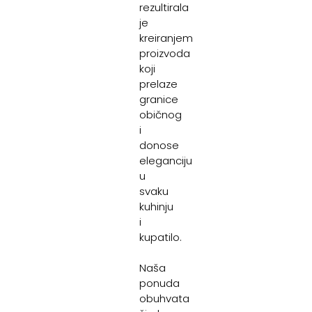
rezultirala
je
kreiranjem
proizvoda
koji
prelaze
granice
običnog
i
donose
eleganciju
u
svaku
kuhinju
i
kupatilo.
Naša
ponuda
obuhvata