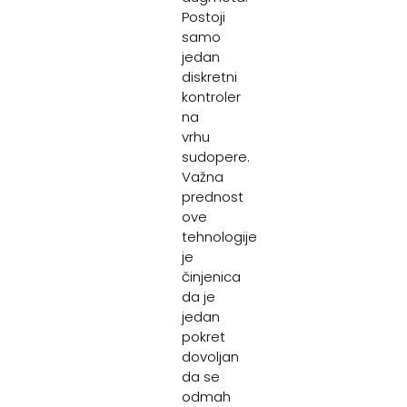
Postoji
samo
jedan
diskretni
kontroler
na
vrhu
sudopere.
Važna
prednost
ove
tehnologije
je
činjenica
da je
jedan
pokret
dovoljan
da se
odmah