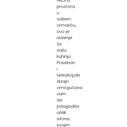
većinu
prostora
u
vašem
ormariću,
ovo je
rešenje
za
vašu
kuhinju.
Poseban
i
teleskopski
dizajn
omogućava
vam
da
prilagodite
oblik
sifona
svojim