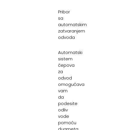
Pribor
sa
automatskim
zatvaranjem
odvoda
Automatski
sistem
čepova
za
odvod
omogućava
vam
da
podesite
odliv
vode
pomoću
dugmeta.