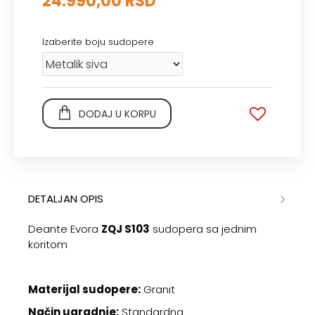
24.990,00 RSD
Izaberite boju sudopere
DODAJ U KORPU
DETALJAN OPIS
Deante Evora
ZQJ S103
sudopera sa jednim
koritom
Materijal sudopere:
Granit
Način ugradnje:
Standardna