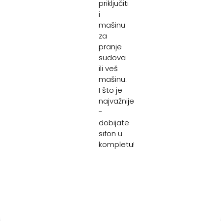
priključiti
i
mašinu
za
pranje
sudova
ili veš
mašinu.
I što je
najvažnije
-
dobijate
sifon u
kompletu!