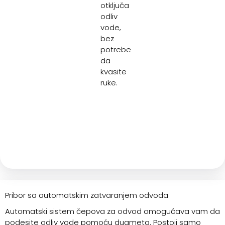
otključa
odliv
vode,
bez
potrebe
da
kvasite
ruke.
Pribor sa automatskim zatvaranjem odvoda
Automatski sistem čepova za odvod omogućava vam da
podesite odliv vode pomoću dugmeta. Postoji samo