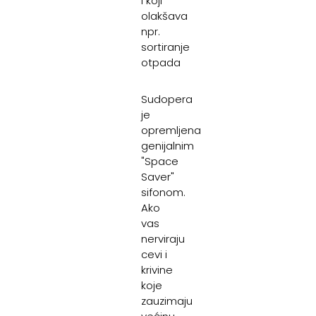
i koji
olakšava
npr.
sortiranje
otpada
Sudopera
je
opremljena
genijalnim
"Space
Saver"
sifonom.
Ako
vas
nerviraju
cevi i
krivine
koje
zauzimaju