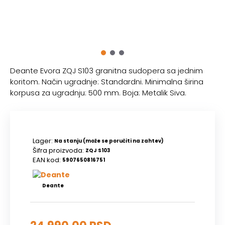
Deante Evora ZQJ S103 granitna sudopera sa jednim
koritom. Način ugradnje: Standardni. Minimalna širina
korpusa za ugradnju: 500 mm. Boja: Metalik Siva.
Lager:
Na stanju (može se poručiti na zahtev)
Šifra proizvoda:
ZQJ S103
EAN kod:
5907650816751
Deante