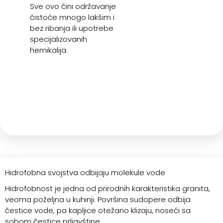
Sve ovo čini održavanje
čistoće mnogo lakšim i
bez ribanja ili upotrebe
specijalizovanih
hemikalija.
Hidrofobna svojstva odbijaju molekule vode
Hidrofobnost je jedna od prirodnih karakteristika granita,
veoma poželjna u kuhinji. Površina sudopere odbija
čestice vode, pa kapljice otežano klizaju, noseći sa
sobom čestice prljavštine.