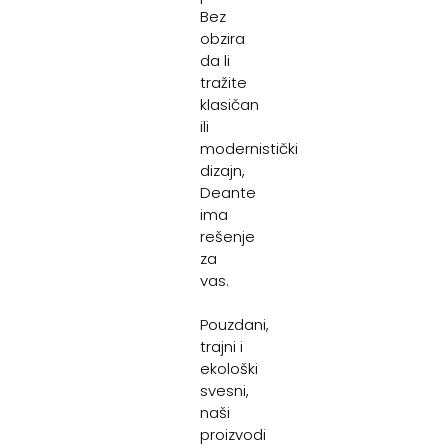
Bez
obzira
da li
tražite
klasičan
ili
modernistički
dizajn,
Deante
ima
rešenje
za
vas.
Pouzdani,
trajni i
ekološki
svesni,
naši
proizvodi