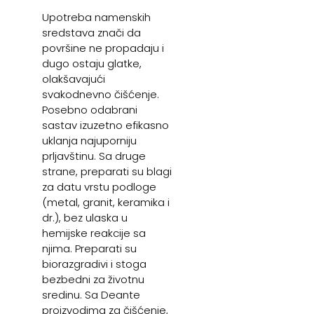
Upotreba namenskih
sredstava znači da
površine ne propadaju i
dugo ostaju glatke,
olakšavajući
svakodnevno čišćenje.
Posebno odabrani
sastav izuzetno efikasno
uklanja najuporniju
prljavštinu. Sa druge
strane, preparati su blagi
za datu vrstu podloge
(metal, granit, keramika i
dr.), bez ulaska u
hemijske reakcije sa
njima. Preparati su
biorazgradivi i stoga
bezbedni za životnu
sredinu. Sa Deante
proizvodima za čišćenje,