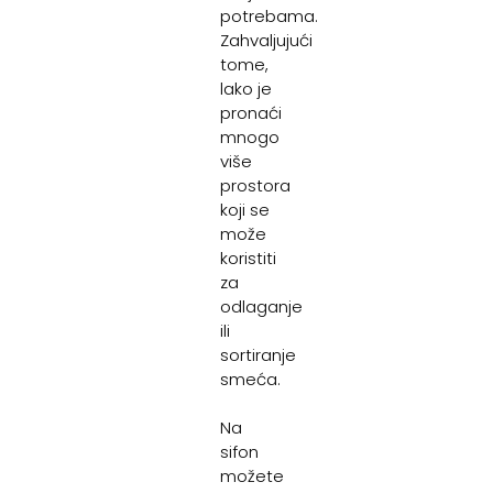
potrebama.
Zahvaljujući
tome,
lako je
pronaći
mnogo
više
prostora
koji se
može
koristiti
za
odlaganje
ili
sortiranje
smeća.
Na
sifon
možete