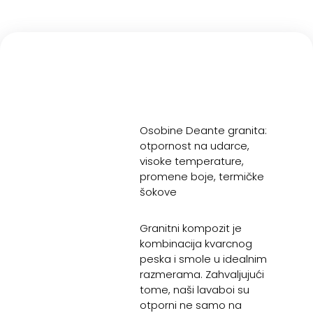
Osobine Deante granita:
otpornost na udarce,
visoke temperature,
promene boje, termičke
šokove
Granitni kompozit je
kombinacija kvarcnog
peska i smole u idealnim
razmerama. Zahvaljujući
tome, naši lavaboi su
otporni ne samo na