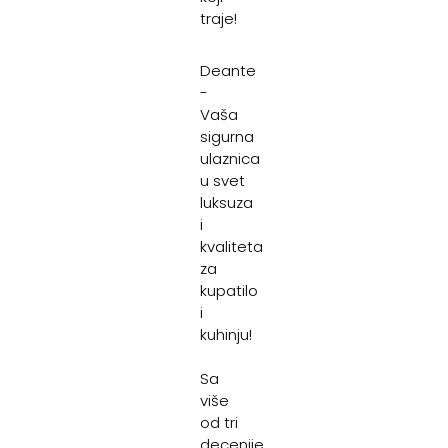
traje!
Deante
-
Vaša
sigurna
ulaznica
u svet
luksuza
i
kvaliteta
za
kupatilo
i
kuhinju!
Sa
više
od tri
decenije