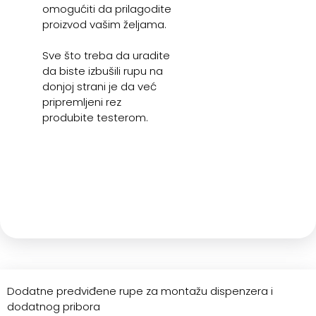
omogućiti da prilagodite
proizvod vašim željama.
Sve što treba da uradite
da biste izbušili rupu na
donjoj strani je da već
pripremljeni rez
produbite testerom.
Dodatne predviđene rupe za montažu dispenzera i
dodatnog pribora