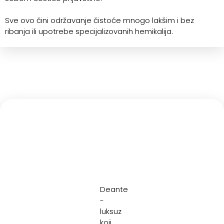
Sve ovo čini održavanje čistoće mnogo lakšim i bez
ribanja ili upotrebe specijalizovanih hemikalija.
Deante
-
luksuz
koji