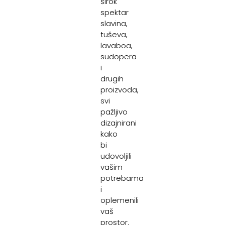
širok
spektar
slavina,
tuševa,
lavaboa,
sudopera
i
drugih
proizvoda,
svi
pažljivo
dizajnirani
kako
bi
udovoljili
vašim
potrebama
i
oplemenili
vaš
prostor.