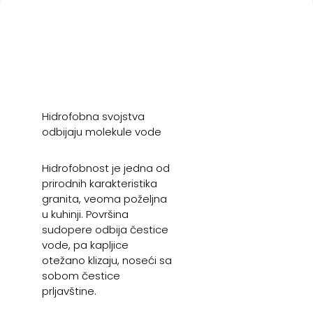
Hidrofobna svojstva
odbijaju molekule vode
Hidrofobnost je jedna od
prirodnih karakteristika
granita, veoma poželjna
u kuhinji. Površina
sudopere odbija čestice
vode, pa kapljice
otežano klizaju, noseći sa
sobom čestice
prljavštine.