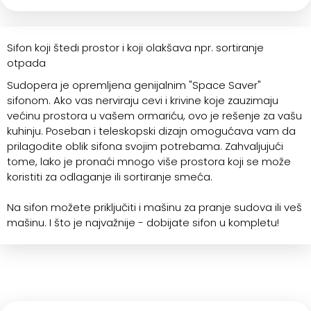
Sifon koji štedi prostor i koji olakšava npr. sortiranje
otpada
Sudopera je opremljena genijalnim "Space Saver"
sifonom. Ako vas nerviraju cevi i krivine koje zauzimaju
većinu prostora u vašem ormariću, ovo je rešenje za vašu
kuhinju. Poseban i teleskopski dizajn omogućava vam da
prilagodite oblik sifona svojim potrebama. Zahvaljujući
tome, lako je pronaći mnogo više prostora koji se može
koristiti za odlaganje ili sortiranje smeća.
Na sifon možete priključiti i mašinu za pranje sudova ili veš
mašinu. I što je najvažnije - dobijate sifon u kompletu!