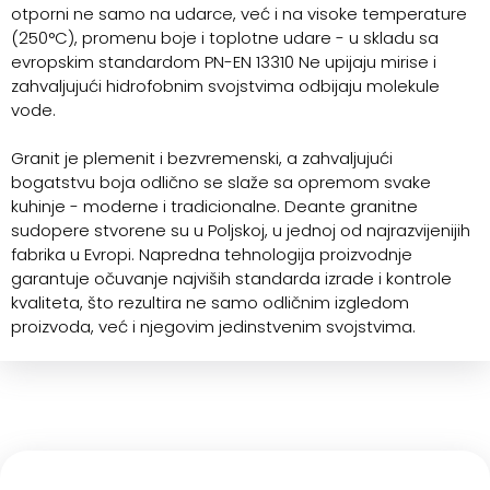
otporni ne samo na udarce, već i na visoke temperature
(250°C), promenu boje i toplotne udare - u skladu sa
evropskim standardom PN-EN 13310 Ne upijaju mirise i
zahvaljujući hidrofobnim svojstvima odbijaju molekule
vode.
Granit je plemenit i bezvremenski, a zahvaljujući
bogatstvu boja odlično se slaže sa opremom svake
kuhinje - moderne i tradicionalne. Deante granitne
sudopere stvorene su u Poljskoj, u jednoj od najrazvijenijih
fabrika u Evropi. Napredna tehnologija proizvodnje
garantuje očuvanje najviših standarda izrade i kontrole
kvaliteta, što rezultira ne samo odličnim izgledom
proizvoda, već i njegovim jedinstvenim svojstvima.