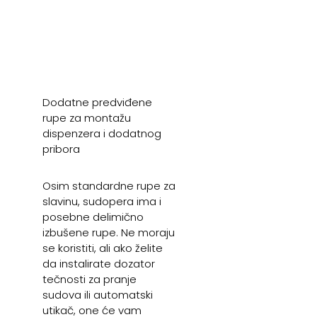
Dodatne predviđene
rupe za montažu
dispenzera i dodatnog
pribora
Osim standardne rupe za
slavinu, sudopera ima i
posebne delimično
izbušene rupe. Ne moraju
se koristiti, ali ako želite
da instalirate dozator
tečnosti za pranje
sudova ili automatski
utikač, one će vam