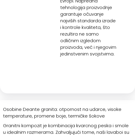
Evropi. Napredna
tehnologija proizvodnje
garantuje očuvanje
najviših standarda izrade
i kontrole kvaliteta, što
rezultira ne samo
odličnim izgledom
proizvoda, već i njegovim
jedinstvenim svojstvima.
Osobine Deante granita: otpornost na udarce, visoke
temperature, promene boje, termičke šokove
Granitni kompozit je kombinacija kvarcnog peska i smole
u idealnim razmerama. Zahvaljujući tome, naši lavaboi su