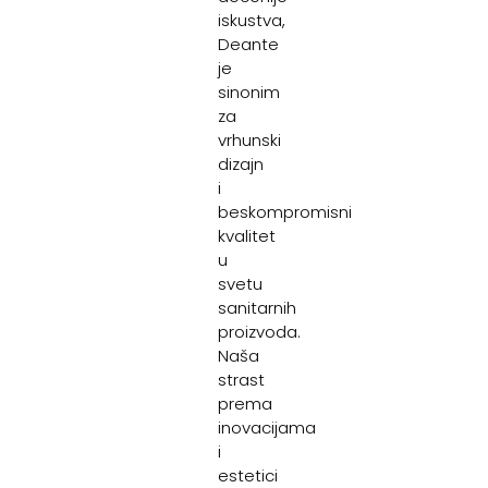
iskustva,
Deante
je
sinonim
za
vrhunski
dizajn
i
beskompromisni
kvalitet
u
svetu
sanitarnih
proizvoda.
Naša
strast
prema
inovacijama
i
estetici