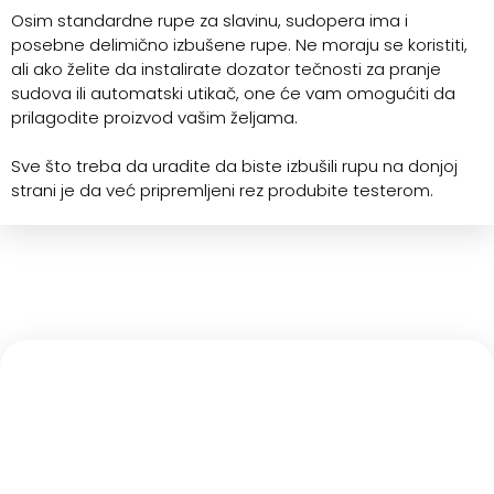
Osim standardne rupe za slavinu, sudopera ima i
posebne delimično izbušene rupe. Ne moraju se koristiti,
ali ako želite da instalirate dozator tečnosti za pranje
sudova ili automatski utikač, one će vam omogućiti da
prilagodite proizvod vašim željama.
Sve što treba da uradite da biste izbušili rupu na donjoj
strani je da već pripremljeni rez produbite testerom.