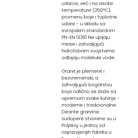
udarce, već i na visoke
temperature (250°C),
promenu boje i toplotne
udare - u skladu sa
evropskim standardom
PN-EN 13310 Ne upijaju
mirise i zahvaljujući
hidrofobnim svojstvima
odbijaju molekule vode.
Granit je plemenit i
bezvremenski, a
zahvaljujući bogatstvu
boja odlično se slaže sa
opremom svake kuhinje -
moderne i tradicionalne.
Deante granitne
sudopere stvorene su u
Poljskoj, u jednoj od
najrazvijenijih fabrika u