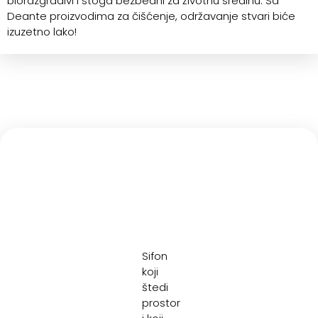
biorazgradivi i stoga bezbedni za životnu sredinu. Sa
Deante proizvodima za čišćenje, održavanje stvari biće
izuzetno lako!
Sifon
koji
štedi
prostor