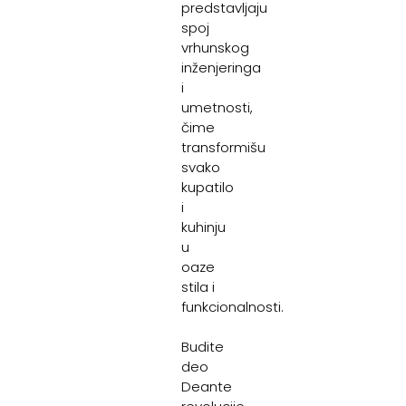
predstavljaju
spoj
vrhunskog
inženjeringa
i
umetnosti,
čime
transformišu
svako
kupatilo
i
kuhinju
u
oaze
stila i
funkcionalnosti.
Budite
deo
Deante