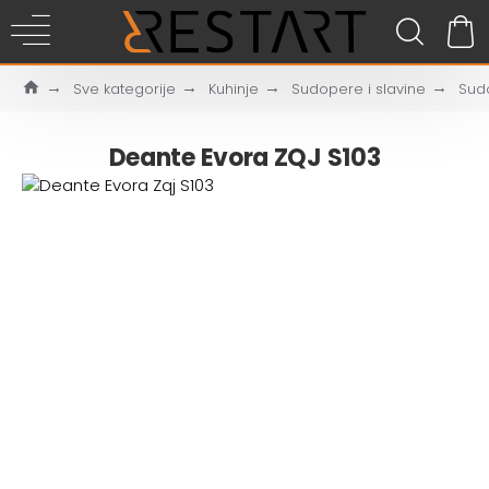
Sve kategorije
Kuhinje
Sudopere i slavine
Sud
Deante Evora ZQJ S103