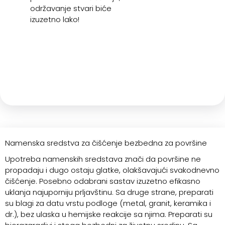
održavanje stvari biće
izuzetno lako!
Namenska sredstva za čišćenje bezbedna za površine
Upotreba namenskih sredstava znači da površine ne
propadaju i dugo ostaju glatke, olakšavajući svakodnevno
čišćenje. Posebno odabrani sastav izuzetno efikasno
uklanja najuporniju prljavštinu. Sa druge strane, preparati
su blagi za datu vrstu podloge (metal, granit, keramika i
dr.), bez ulaska u hemijske reakcije sa njima. Preparati su