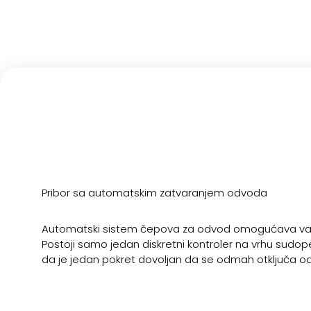
Pribor sa automatskim zatvaranjem odvoda
Automatski sistem čepova za odvod omogućava va
Postoji samo jedan diskretni kontroler na vrhu sudop
da je jedan pokret dovoljan da se odmah otključa odl