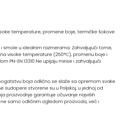
isoke temperature, promene boje, termičke šokove
i smole u idealnim razmerama. Zahvaljujući tome,
i na visoke temperature (250°C), promenu boje i
 PN-EN 13310 Ne upijaju mirise i zahvaljujući
́i bogatstvu boja odlično se slaže sa opremom svake
e sudopere stvorene su u Poljskoj, u jednoj od
gija proizvodnje garantuje očuvanje najviših
ra ne samo odličnim izgledom proizvoda, već i