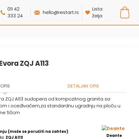
011 42
Lista
hello@restart.rs
333 24
želja
Evora ZQJ A113
OPIS
DETALJAN OPIS
ra ZQJ A113 sudopera od kompozitnog granita sa
tom i oceđivačem,za standardnu ugradnju na ploču u
rine 50cm
nju (može se poručiti na zahtev)
Deante
da:
ZQJ A113