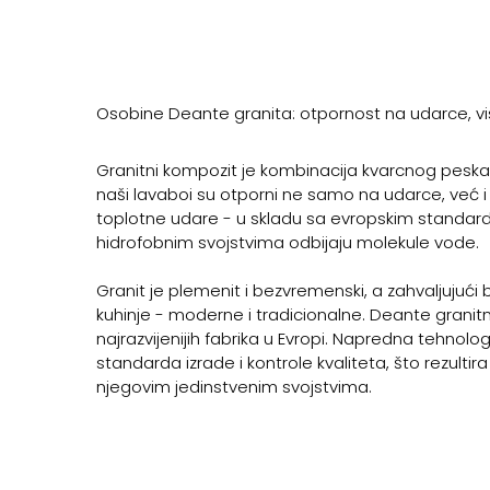
Osobine Deante granita: otpornost na udarce, v
Granitni kompozit je kombinacija kvarcnog peska 
naši lavaboi su otporni ne samo na udarce, već 
toplotne udare - u skladu sa evropskim standardom
hidrofobnim svojstvima odbijaju molekule vode.
Granit je plemenit i bezvremenski, a zahvaljujuc
kuhinje - moderne i tradicionalne. Deante granitn
najrazvijenijih fabrika u Evropi. Napredna tehnolo
standarda izrade i kontrole kvaliteta, što rezulti
njegovim jedinstvenim svojstvima.