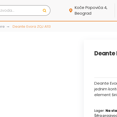
Koče Popovića 4,
Beograd
ere
Deante Evora ZQJ A113
Deante 
Deante Evo
jednim kori
element ši
Lager:
Na sta
Šifra proizvo