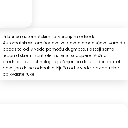
Pribor sa automatskim zatvaranjem odvoda
Automatski sistem čepova za odvod omogućava vam da
podesite odliv vode pomoću dugmeta. Postoji samo
jedan diskretni kontroler na vrhu sudopere. Važna
prednost ove tehnologije je činjenica da je jedan pokret
dovoljan da se odmah otključa odliv vode, bez potrebe
da kvasite ruke.