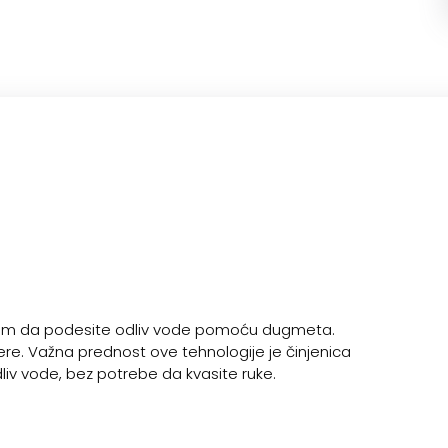
m da podesite odliv vode pomoću dugmeta.
ere. Važna prednost ove tehnologije je činjenica
iv vode, bez potrebe da kvasite ruke.