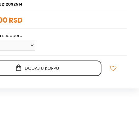
8212092514
00 RSD
ju sudopere
DODAJ U KORPU