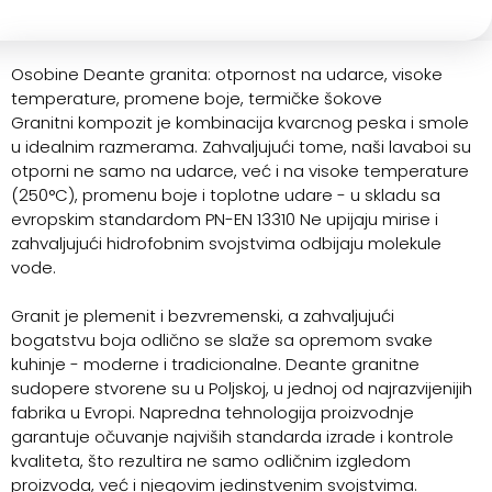
Osobine Deante granita: otpornost na udarce, visoke
temperature, promene boje, termičke šokove
Granitni kompozit je kombinacija kvarcnog peska i smole
u idealnim razmerama. Zahvaljujući tome, naši lavaboi su
otporni ne samo na udarce, već i na visoke temperature
(250°C), promenu boje i toplotne udare - u skladu sa
evropskim standardom PN-EN 13310 Ne upijaju mirise i
zahvaljujući hidrofobnim svojstvima odbijaju molekule
vode.
Granit je plemenit i bezvremenski, a zahvaljujući
bogatstvu boja odlično se slaže sa opremom svake
kuhinje - moderne i tradicionalne. Deante granitne
sudopere stvorene su u Poljskoj, u jednoj od najrazvijenijih
fabrika u Evropi. Napredna tehnologija proizvodnje
garantuje očuvanje najviših standarda izrade i kontrole
kvaliteta, što rezultira ne samo odličnim izgledom
proizvoda, već i njegovim jedinstvenim svojstvima.