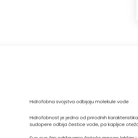
Hidrofobna svojstva odbijaju molekule vode
Hidrofobnost je jedna od prirodnih karakteristika
sudopere odbija čestice vode, pa kapljice otežan
Sve ovo čini održavanje čistoće mnogo lakšim i b