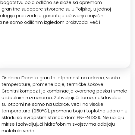
ći bogatstvu boja odlično se slaže sa opremom
 granitne sudopere stvorene su u Poljskoj, u jednoj
nologija proizvodnje garantuje očuvanje najviših
ira ne samo odličnim izgledom proizvoda, već i
Osobine Deante granita: otpornost na udarce, visoke
temperature, promene boje, termičke šokove
Granitni kompozit je kombinacija kvarcnog peska i smole
u idealnim razmerama. Zahvaljujući tome, naši lavaboi
su otporni ne samo na udarce, već i na visoke
temperature (250°C), promenu boje i toplotne udare - u
skladu sa evropskim standardom PN-EN 13310 Ne upijaju
mirise i zahvaljujući hidrofobnim svojstvima odbijaju
molekule vode.