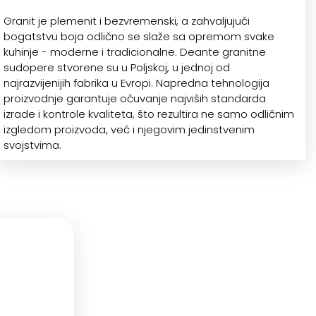
Granit je plemenit i bezvremenski, a zahvaljujući
bogatstvu boja odlično se slaže sa opremom svake
kuhinje - moderne i tradicionalne. Deante granitne
sudopere stvorene su u Poljskoj, u jednoj od
najrazvijenijih fabrika u Evropi. Napredna tehnologija
proizvodnje garantuje očuvanje najviših standarda
izrade i kontrole kvaliteta, što rezultira ne samo odličnim
izgledom proizvoda, već i njegovim jedinstvenim
svojstvima.