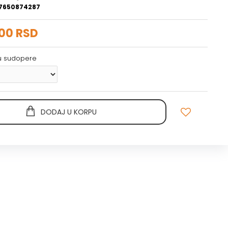
7650874287
,00 RSD
ju sudopere
DODAJ U KORPU