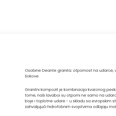
Osobine Deante granita: otpornost na udarce, 
šokove
Granitni kompozit je kombinacija kvarcnog peska
tome, naši lavaboi su otporni ne samo na udarc
boje i toplotne udare - u skladu sa evropskim s
zahvaljujući hidrofobnim svojstvima odbijaju mo