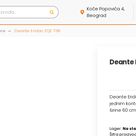
Koče Popovića 4,
Beograd
ere
Deante Eridan ZQE T11B
Deante 
Deante Erid
jednim kori
širine 60 cm.
Lager:
Na sta
Šifra proizvo