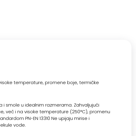
visoke temperature, promene boje, termičke
 i smole u idealnim razmerama. Zahvaljujući
e, već i na visoke temperature (250°C), promenu
tandardom PN-EN 13310 Ne upijaju mirise i
lekule vode.