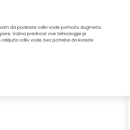
vam da podesite odliv vode pomoću dugmeta.
opere. Važna prednost ove tehnologije je
 otključa odliv vode, bez potrebe da kvasite