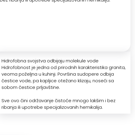
Hidrofobna svojstva odbijaju molekule vode
Hidrofobnost je jedna od prirodnih karakteristika granita,
veoma poželjna u kuhinji. Površina sudopere odbija
čestice vode, pa kapljice otežano klizaju, noseći sa
sobom čestice prljavštine.
Sve ovo čini održavanje čistoće mnogo lakšim i bez
ribanja ili upotrebe specijalizovanih hemikalija.