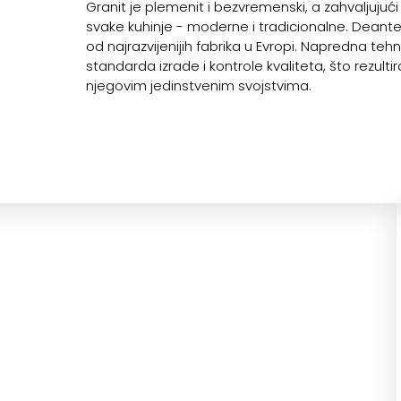
Granit je plemenit i bezvremenski, a zahvaljuju
svake kuhinje - moderne i tradicionalne. Deante
od najrazvijenijih fabrika u Evropi. Napredna teh
standarda izrade i kontrole kvaliteta, što rezult
njegovim jedinstvenim svojstvima.