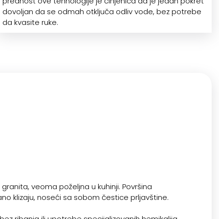
prednost ove tehnologije je činjenica da je jedan pokret
dovoljan da se odmah otključa odliv vode, bez potrebe
da kvasite ruke.
 granita, veoma poželjna u kuhinji. Površina
o klizaju, noseći sa sobom čestice prljavštine.
ez ribanja ili upotrebe specijalizovanih hemikalija.