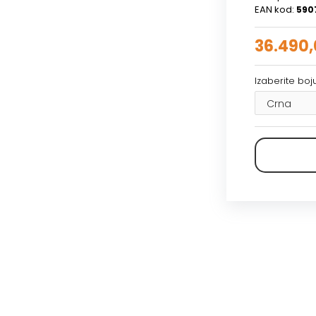
EAN kod:
590
36.490
Izaberite bo