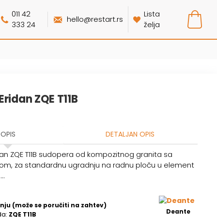
011 42
Lista
hello@restart.rs
333 24
želja
Eridan ZQE T11B
OPIS
DETALJAN OPIS
an ZQE T11B sudopera od kompozitnog granita sa
tom, za standardnu ugradnju na radnu ploču u element
..
nju (može se poručiti na zahtev)
Deante
da:
ZQE T11B