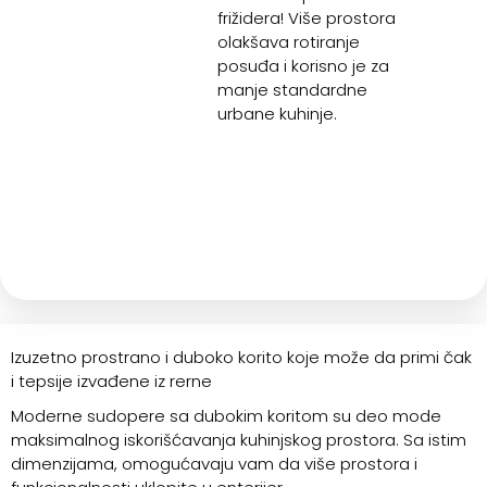
frižidera! Više prostora
olakšava rotiranje
posuđa i korisno je za
manje standardne
urbane kuhinje.
Izuzetno prostrano i duboko korito koje može da primi čak
i tepsije izvađene iz rerne
Moderne sudopere sa dubokim koritom su deo mode
maksimalnog iskorišćavanja kuhinjskog prostora. Sa istim
dimenzijama, omogućavaju vam da više prostora i