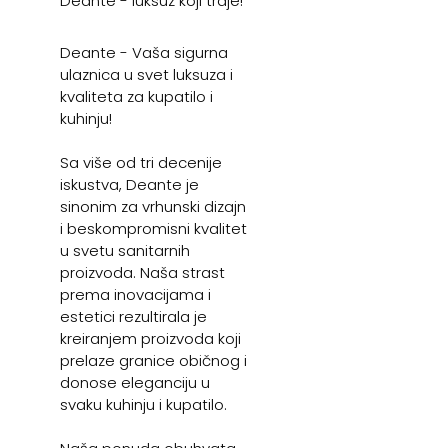
Deante - luksuz koji traje!
Deante - Vaša sigurna
ulaznica u svet luksuza i
kvaliteta za kupatilo i
kuhinju!
Sa više od tri decenije
iskustva, Deante je
sinonim za vrhunski dizajn
i beskompromisni kvalitet
u svetu sanitarnih
proizvoda. Naša strast
prema inovacijama i
estetici rezultirala je
kreiranjem proizvoda koji
prelaze granice običnog i
donose eleganciju u
svaku kuhinju i kupatilo.