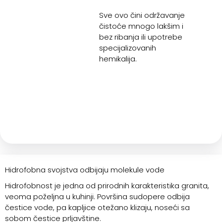
Sve ovo čini održavanje
čistoće mnogo lakšim i
bez ribanja ili upotrebe
specijalizovanih
hemikalija.
Hidrofobna svojstva odbijaju molekule vode
Hidrofobnost je jedna od prirodnih karakteristika granita,
veoma poželjna u kuhinji. Površina sudopere odbija
čestice vode, pa kapljice otežano klizaju, noseći sa
sobom čestice prljavštine.