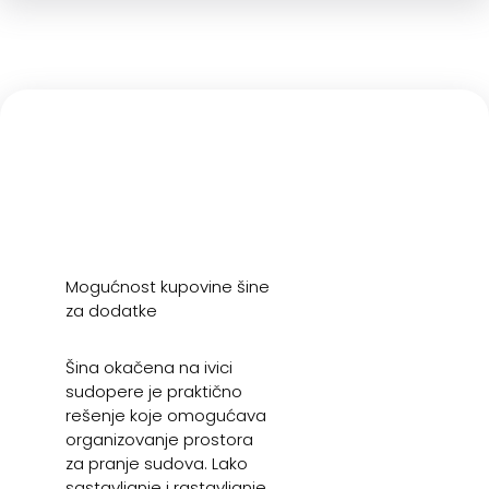
Mogućnost kupovine šine
za dodatke
Šina okačena na ivici
sudopere je praktično
rešenje koje omogućava
organizovanje prostora
za pranje sudova. Lako
sastavljanje i rastavljanje