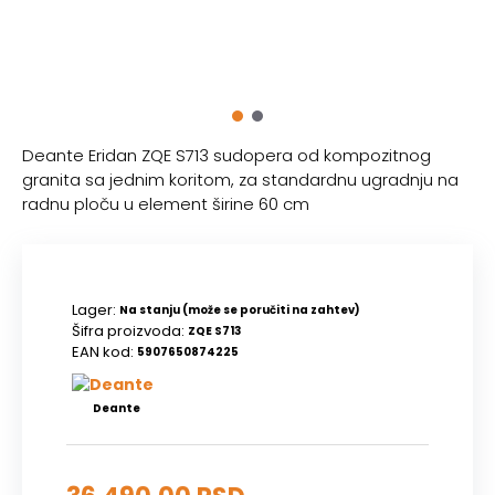
Deante Eridan ZQE S713 sudopera od kompozitnog
granita sa jednim koritom, za standardnu ugradnju na
radnu ploču u element širine 60 cm
Lager:
Na stanju (može se poručiti na zahtev)
Šifra proizvoda:
ZQE S713
EAN kod:
5907650874225
Deante