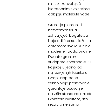
mirise i zahvaljujući
hidrofobnim svojstvima
odbijaju molekule vode.
Granit je plemenit i
bezvremenski, a
zahvaljujući bogatstvu
boja odlično se slaže sa
opremom svake kuhinje -
moderne i tradicionalne.
Deante granitne
sudopere stvorene su u
Poljskoj, u jednoj od
najrazvijenijih fabrika u
Evropi. Napredna
tehnologija proizvodnje
garantuje očuvanje
najviših standarda izrade
i kontrole kvaliteta, što
rezultira ne samo