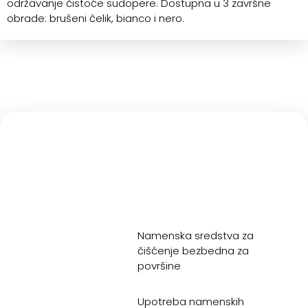
održavanje čistoće sudopere. Dostupna u 3 završne
obrade: brušeni čelik, bianco i nero.
Namenska sredstva za
čišćenje bezbedna za
površine
Upotreba namenskih