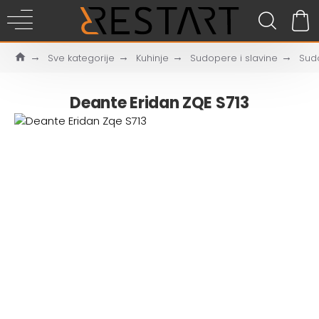
Sve kategorije
Kuhinje
Sudopere i slavine
Sud
Deante Eridan ZQE S713