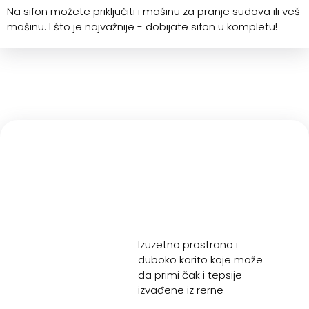
Na sifon možete priključiti i mašinu za pranje sudova ili veš
mašinu. I što je najvažnije - dobijate sifon u kompletu!
Izuzetno prostrano i
duboko korito koje može
da primi čak i tepsije
izvađene iz rerne