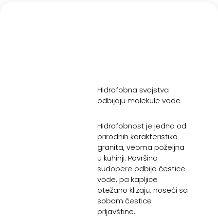
Hidrofobna svojstva
odbijaju molekule vode
Hidrofobnost je jedna od
prirodnih karakteristika
granita, veoma poželjna
u kuhinji. Površina
sudopere odbija čestice
vode, pa kapljice
otežano klizaju, noseći sa
sobom čestice
prljavštine.