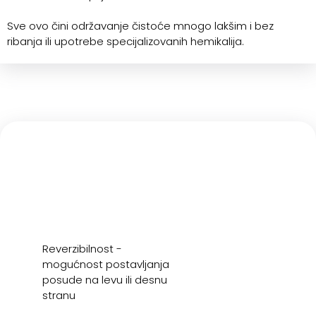
Sve ovo čini održavanje čistoće mnogo lakšim i bez
ribanja ili upotrebe specijalizovanih hemikalija.
Reverzibilnost -
mogućnost postavljanja
posude na levu ili desnu
stranu