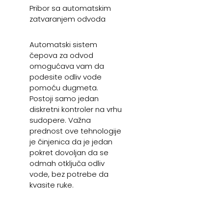
Pribor sa automatskim
zatvaranjem odvoda
Automatski sistem
čepova za odvod
omogućava vam da
podesite odliv vode
pomoću dugmeta.
Postoji samo jedan
diskretni kontroler na vrhu
sudopere. Važna
prednost ove tehnologije
je činjenica da je jedan
pokret dovoljan da se
odmah otključa odliv
vode, bez potrebe da
kvasite ruke.