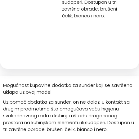
sudoperi. Dostupan u tri
završne obrade: brušeni
čelik, bianco i nero.
Mogućnost kupovine dodatka za sunđer koji se savršeno
uklapa uz ovaj model
Uz pomoć dodatka za sunđer, on ne dolazi u kontakt sa
drugim predmetima što omogućava veću higijenu
svakodnevnog rada u kuhinji i uštedu dragocenog
prostora na kuhinjskom elementu ili sudoperi. Dostupan u
tri završne obrade: brušeni čelik, bianco i nero.