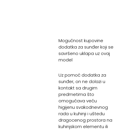
Mogućnost kupovine
dodatka za sunđer koji se
savršeno uklapa uz ovaj
model
Uz pomoć dodatka za
sunđer, on ne dolazi u
kontakt sa drugim
predmetima što
omogućava veću
higijenu svakodnevnog
rada u kuhinji i uštedu
dragocenog prostora na
kuhinjskom elementu ili