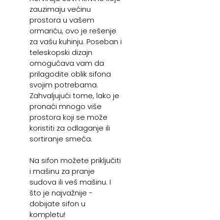
zauzimaju većinu
prostora u vašem
ormariću, ovo je rešenje
za vašu kuhinju. Poseban i
teleskopski dizajn
omogućava vam da
prilagodite oblik sifona
svojim potrebama.
Zahvaljujući tome, lako je
pronaći mnogo više
prostora koji se može
koristiti za odlaganje ili
sortiranje smeća.
Na sifon možete priključiti
i mašinu za pranje
sudova ili veš mašinu. I
što je najvažnije -
dobijate sifon u
kompletu!