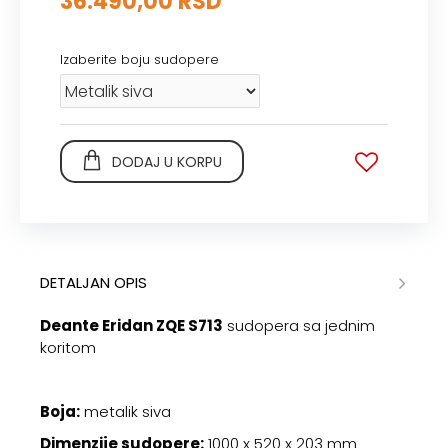
36.490,00 RSD
Izaberite boju sudopere
DODAJ U KORPU
DETALJAN OPIS
Deante Eridan ZQE S713
sudopera sa jednim
koritom
Boja:
metalik siva
Dimenzije sudopere:
1000 x 520 x 203 mm