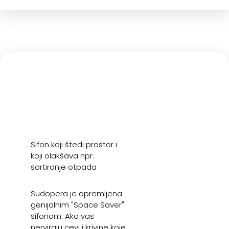
Sifon koji štedi prostor i
koji olakšava npr.
sortiranje otpada
Sudopera je opremljena
genijalnim "Space Saver"
sifonom. Ako vas
nerviraju cevi i krivine koje