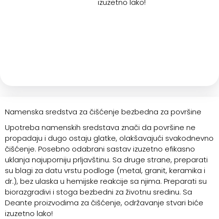
izuzetno lako!
Namenska sredstva za čišćenje bezbedna za površine
Upotreba namenskih sredstava znači da površine ne
propadaju i dugo ostaju glatke, olakšavajući svakodnevno
čišćenje. Posebno odabrani sastav izuzetno efikasno
uklanja najuporniju prljavštinu. Sa druge strane, preparati
su blagi za datu vrstu podloge (metal, granit, keramika i
dr.), bez ulaska u hemijske reakcije sa njima. Preparati su
biorazgradivi i stoga bezbedni za životnu sredinu. Sa
Deante proizvodima za čišćenje, održavanje stvari biće
izuzetno lako!