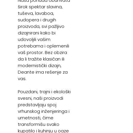
Naša ponuda obuhvata
širok spektar slavina,
tuševa, lavaboa,
sudopera i drugih
proizvoda, svi pažljivo
dizajnirani kako bi
udovoljili vašim
potrebama i oplemenili
vaš prostor. Bez obzira
da li tražite klasičan ili
modernistički dizajn,
Deante ima rešenje za
vas.
Pouzdani, trajni i ekološki
svesni, naši proizvodi
predstavljaju spoj
vrhunskog inženjeringa i
umetnosti, čime
transformišu svako
kupatilo i kuhinju u oaze