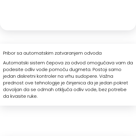
Pribor sa automatskim zatvaranjem odvoda
Automatski sistem čepova za odvod omogućava vam da
podesite odliv vode pomoću dugmeta. Postoji samo
jedan diskretni kontroler na vrhu sudopere. Važna
prednost ove tehnologije je činjenica da je jedan pokret
dovoljan da se odmah otključa odliv vode, bez potrebe
da kvasite ruke.