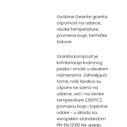
Osobine Deante granita:
otpornost na udarce,
visoke temperature,
promene boje, termičke
šokove
Granitni kompozit je
kombinacija kvarcnog
peska i smole u idealnim
razmerama. Zahvaljujući
tome, naši lavaboi su
otporni ne samo na
udarce, već i na visoke
temperature (250°C),
promenu boje i toplotne
udare - u skladu sa
evropskim standardom
PN-EN 13310 Ne upijaju