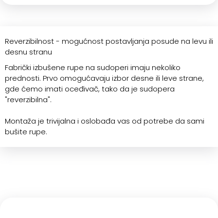
Reverzibilnost - mogućnost postavljanja posude na levu ili
desnu stranu
Fabrički izbušene rupe na sudoperi imaju nekoliko
prednosti. Prvo omogućavaju izbor desne ili leve strane,
gde ćemo imati oceđivač, tako da je sudopera
"reverzibilna".
Montaža je trivijalna i oslobađa vas od potrebe da sami
bušite rupe.