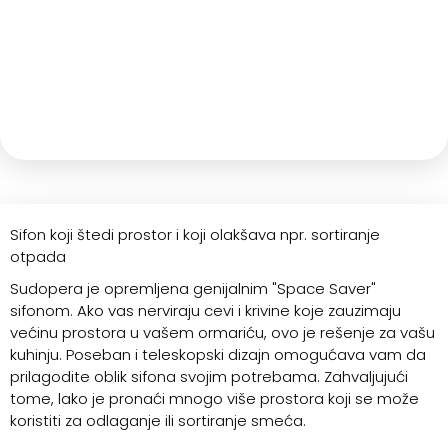
Sifon koji štedi prostor i koji olakšava npr. sortiranje
otpada
Sudopera je opremljena genijalnim "Space Saver"
sifonom. Ako vas nerviraju cevi i krivine koje zauzimaju
većinu prostora u vašem ormariću, ovo je rešenje za vašu
kuhinju. Poseban i teleskopski dizajn omogućava vam da
prilagodite oblik sifona svojim potrebama. Zahvaljujući
tome, lako je pronaći mnogo više prostora koji se može
koristiti za odlaganje ili sortiranje smeća.