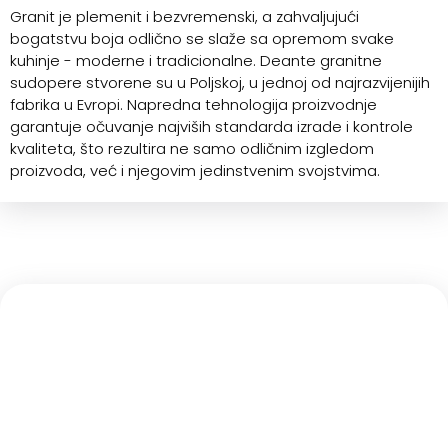
Granit je plemenit i bezvremenski, a zahvaljujući
bogatstvu boja odlično se slaže sa opremom svake
kuhinje - moderne i tradicionalne. Deante granitne
sudopere stvorene su u Poljskoj, u jednoj od najrazvijenijih
fabrika u Evropi. Napredna tehnologija proizvodnje
garantuje očuvanje najviših standarda izrade i kontrole
kvaliteta, što rezultira ne samo odličnim izgledom
proizvoda, već i njegovim jedinstvenim svojstvima.