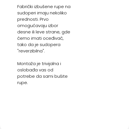
Fabrički izbušene rupe na
sudoperi imaju nekoliko
prednosti. Prvo
omogućavaju izbor
desne ili leve strane, gde
ćemo imati oceđivač,
tako da je sudopera
"reverzibilna".
Montaža je trivijalna i
oslobađa vas od
potrebe da sami bušite
rupe.