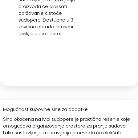
proizvoda će olakšati
održavanje čistoće
sudopere. Dostupna u 3
završne obrade: brušeni
čelik, bianco i nero.
Mogućnost kupovine šine za dodatke
Šina okačena na ivici sudopere je praktično rešenje koje
omogućava organizovanje prostora za pranje sudova.
Lako sastavljanje i rastavljanje proizvoda će olakšati