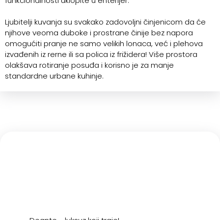
funkcionalnosti uklopite u enterijer.
Ljubitelji kuvanja su svakako zadovoljni činjenicom da će
njihove veoma duboke i prostrane činije bez napora
omogućiti pranje ne samo velikih lonaca, već i plehova
izvađenih iz rerne ili sa polica iz frižidera! Više prostora
olakšava rotiranje posuđa i korisno je za manje
standardne urbane kuhinje.