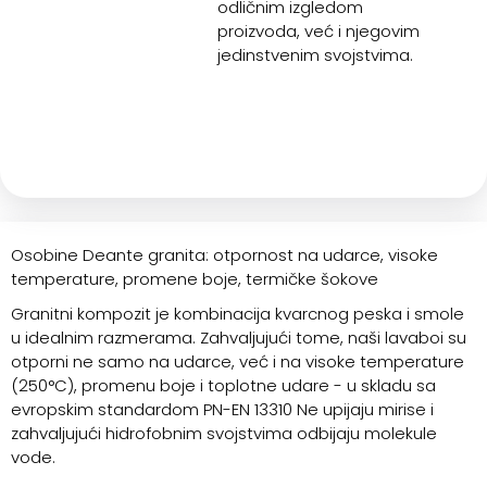
odličnim izgledom
proizvoda, već i njegovim
jedinstvenim svojstvima.
Osobine Deante granita: otpornost na udarce, visoke
temperature, promene boje, termičke šokove
Granitni kompozit je kombinacija kvarcnog peska i smole
u idealnim razmerama. Zahvaljujući tome, naši lavaboi su
otporni ne samo na udarce, već i na visoke temperature
(250°C), promenu boje i toplotne udare - u skladu sa
evropskim standardom PN-EN 13310 Ne upijaju mirise i
zahvaljujući hidrofobnim svojstvima odbijaju molekule
vode.