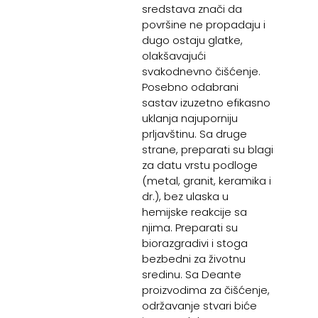
sredstava znači da
površine ne propadaju i
dugo ostaju glatke,
olakšavajući
svakodnevno čišćenje.
Posebno odabrani
sastav izuzetno efikasno
uklanja najuporniju
prljavštinu. Sa druge
strane, preparati su blagi
za datu vrstu podloge
(metal, granit, keramika i
dr.), bez ulaska u
hemijske reakcije sa
njima. Preparati su
biorazgradivi i stoga
bezbedni za životnu
sredinu. Sa Deante
proizvodima za čišćenje,
održavanje stvari biće