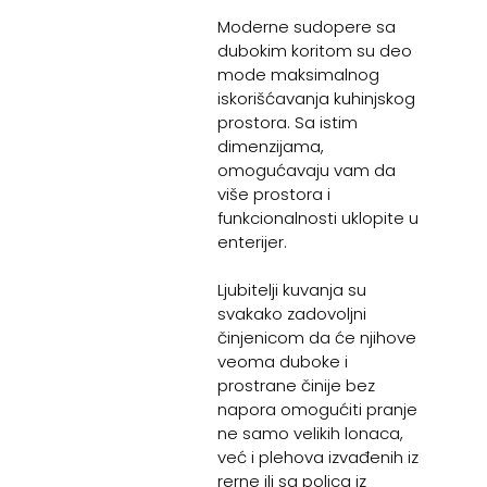
Moderne sudopere sa
dubokim koritom su deo
mode maksimalnog
iskorišćavanja kuhinjskog
prostora. Sa istim
dimenzijama,
omogućavaju vam da
više prostora i
funkcionalnosti uklopite u
enterijer.
Ljubitelji kuvanja su
svakako zadovoljni
činjenicom da će njihove
veoma duboke i
prostrane činije bez
napora omogućiti pranje
ne samo velikih lonaca,
već i plehova izvađenih iz
rerne ili sa polica iz