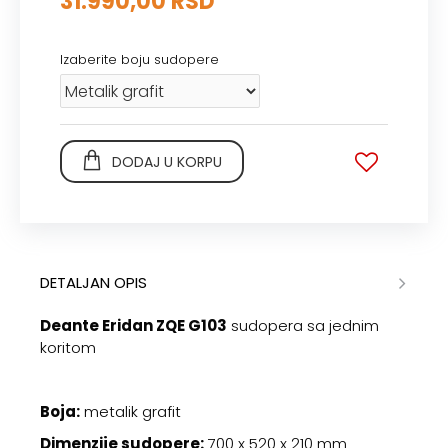
31.990,00 RSD
Izaberite boju sudopere
DODAJ U KORPU
DETALJAN OPIS
Deante Eridan ZQE G103
sudopera sa jednim
koritom
Boja:
metalik grafit
Dimenzije sudopere:
700 x 520 x 210 mm