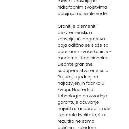
mirise i zahvaljujući
hidrofobnim svojstvima
odbijaju molekule vode.
Granit je plemenit i
bezvremenski, a
zahvaljujući bogatstvu
boja odlično se slaže sa
opremom svake kuhinje -
moderne i tradicionalne.
Deante granitne
sudopere stvorene su u
Poljskoj, u jednoj od
najrazvijenijih fabrika u
Evropi. Napredna
tehnologija proizvodnje
garantuje očuvanje
najviših standarda izrade
i kontrole kvaliteta, što
rezultira ne samo
odličnim izgledom