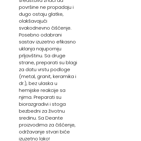
sredstava znači da
površine ne propadaju i
dugo ostaju glatke,
olakšavajući
svakodnevno čišćenje.
Posebno odabrani
sastav izuzetno efikasno
uklanja najuporniju
prljavštinu. Sa druge
strane, preparati su blagi
za datu vrstu podloge
(metal, granit, keramika i
dr.), bez ulaska u
hemijske reakcije sa
njima. Preparati su
biorazgradivi i stoga
bezbedni za životnu
sredinu. Sa Deante
proizvodima za čišćenje,
održavanje stvari biće
izuzetno lako!