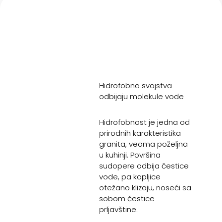
Hidrofobna svojstva
odbijaju molekule vode
Hidrofobnost je jedna od
prirodnih karakteristika
granita, veoma poželjna
u kuhinji. Površina
sudopere odbija čestice
vode, pa kapljice
otežano klizaju, noseći sa
sobom čestice
prljavštine.