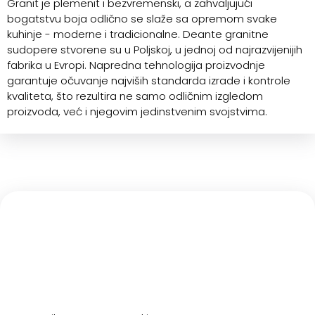
Granit je plemenit i bezvremenski, a zahvaljujući
bogatstvu boja odlično se slaže sa opremom svake
kuhinje - moderne i tradicionalne. Deante granitne
sudopere stvorene su u Poljskoj, u jednoj od najrazvijenijih
fabrika u Evropi. Napredna tehnologija proizvodnje
garantuje očuvanje najviših standarda izrade i kontrole
kvaliteta, što rezultira ne samo odličnim izgledom
proizvoda, već i njegovim jedinstvenim svojstvima.