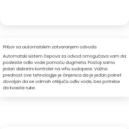
Pribor sa automatskim zatvaranjem odvoda
Automatski sistem čepova za odvod omogućava vam da
podesite odliv vode pomoću dugmeta. Postoji samo
jedan diskretni kontroler na vrhu sudopere. Važna
prednost ove tehnologije je činjenica da je jedan pokret
dovoljan da se odmah otključa odliv vode, bez potrebe
da kvasite ruke.