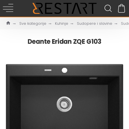
Sve kategorije
Kuhinje
Sudopere i slavine
Sud
Deante Eridan ZQE G103