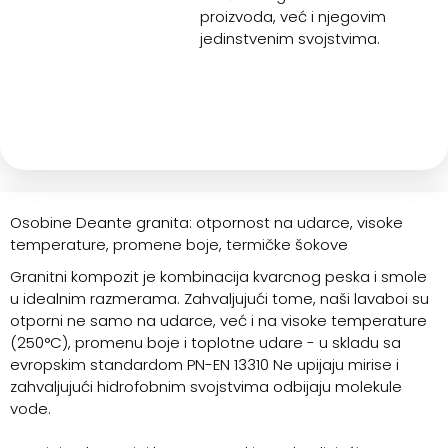
proizvoda, već i njegovim
jedinstvenim svojstvima.
Osobine Deante granita: otpornost na udarce, visoke
temperature, promene boje, termičke šokove
Granitni kompozit je kombinacija kvarcnog peska i smole
u idealnim razmerama. Zahvaljujući tome, naši lavaboi su
otporni ne samo na udarce, već i na visoke temperature
(250°C), promenu boje i toplotne udare - u skladu sa
evropskim standardom PN-EN 13310 Ne upijaju mirise i
zahvaljujući hidrofobnim svojstvima odbijaju molekule
vode.