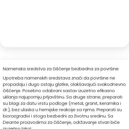
Namenska sredstva za čišćenje bezbedna za površine
Upotreba namenskih sredstava znači da površine ne
propadaju i dugo ostaju glatke, olakšavajući svakodnevno
čišćenje. Posebno odabrani sastav izuzetno efikasno
uklanja najuporniju prljavštinu. Sa druge strane, preparati
su blagi za datu vrstu podloge (metal, granit, keramika i
dr.), bez ulaska u hemijske reakcije sa njima. Preparati su
biorazgradivi i stoga bezbedni za životnu sredinu. Sa
Deante proizvodima za čišćenje, održavanje stvari biće
izuzetno lako!