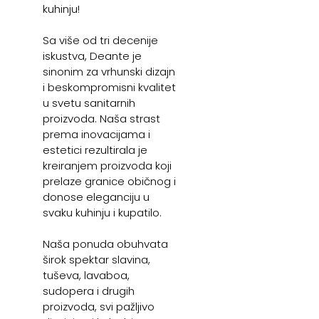
kuhinju!
Sa više od tri decenije
iskustva, Deante je
sinonim za vrhunski dizajn
i beskompromisni kvalitet
u svetu sanitarnih
proizvoda. Naša strast
prema inovacijama i
estetici rezultirala je
kreiranjem proizvoda koji
prelaze granice običnog i
donose eleganciju u
svaku kuhinju i kupatilo.
Naša ponuda obuhvata
širok spektar slavina,
tuševa, lavaboa,
sudopera i drugih
proizvoda, svi pažljivo