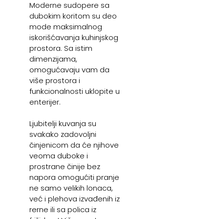
Moderne sudopere sa
dubokim koritom su deo
mode maksimalnog
iskorišćavanja kuhinjskog
prostora. Sa istim
dimenzijama,
omogućavaju vam da
više prostora i
funkcionalnosti uklopite u
enterijer.
Ljubitelji kuvanja su
svakako zadovoljni
činjenicom da će njihove
veoma duboke i
prostrane činije bez
napora omogućiti pranje
ne samo velikih lonaca,
već i plehova izvađenih iz
rerne ili sa polica iz