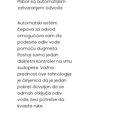
Pribor sa automatskim
zatvaranjem odvoda
Automatski sistem
čepova za odvod
omogućava vam da
podesite odliv vode
pomoću dugmeta.
Postoji samo jedan
diskretni kontroler na vrhu
sudopere. Važna
prednost ove tehnologije
je činjenica da je jedan
pokret dovoljan da se
odmah otključa odliv
vode, bez potrebe da
kvasite ruke.