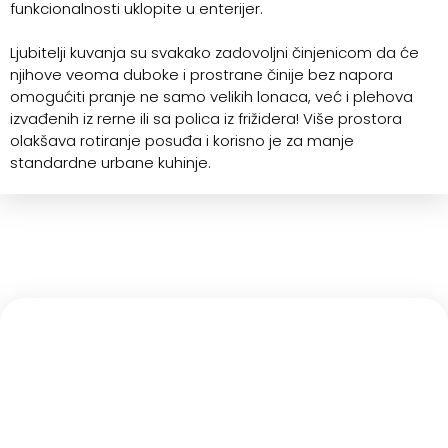
funkcionalnosti uklopite u enterijer.
Ljubitelji kuvanja su svakako zadovoljni činjenicom da će
njihove veoma duboke i prostrane činije bez napora
omogućiti pranje ne samo velikih lonaca, već i plehova
izvađenih iz rerne ili sa polica iz frižidera! Više prostora
olakšava rotiranje posuđa i korisno je za manje
standardne urbane kuhinje.