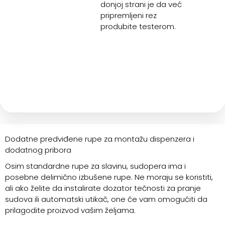
donjoj strani je da već
pripremljeni rez
produbite testerom.
Dodatne predviđene rupe za montažu dispenzera i
dodatnog pribora
Osim standardne rupe za slavinu, sudopera ima i
posebne delimično izbušene rupe. Ne moraju se koristiti,
ali ako želite da instalirate dozator tečnosti za pranje
sudova ili automatski utikač, one će vam omogućiti da
prilagodite proizvod vašim željama.