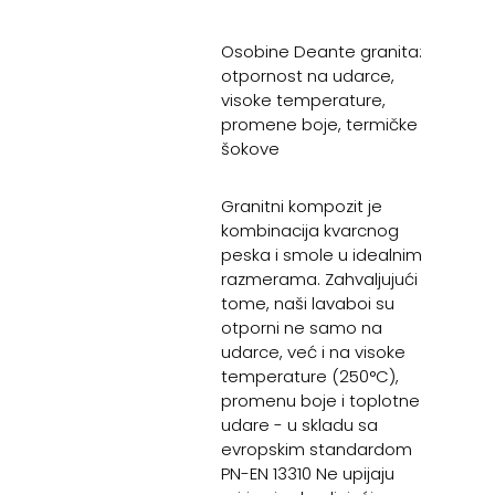
Osobine Deante granita:
otpornost na udarce,
visoke temperature,
promene boje, termičke
šokove
Granitni kompozit je
kombinacija kvarcnog
peska i smole u idealnim
razmerama. Zahvaljujući
tome, naši lavaboi su
otporni ne samo na
udarce, već i na visoke
temperature (250°C),
promenu boje i toplotne
udare - u skladu sa
evropskim standardom
PN-EN 13310 Ne upijaju