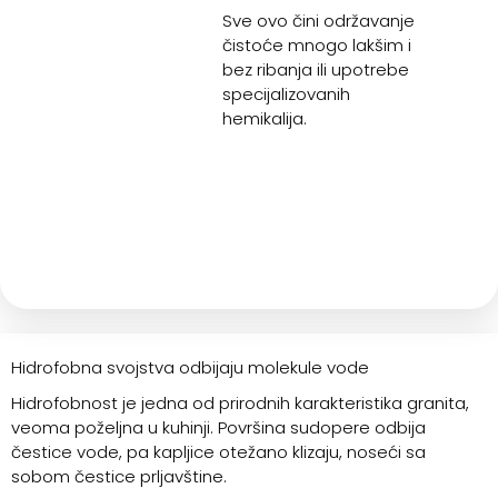
Sve ovo čini održavanje
čistoće mnogo lakšim i
bez ribanja ili upotrebe
specijalizovanih
hemikalija.
Hidrofobna svojstva odbijaju molekule vode
Hidrofobnost je jedna od prirodnih karakteristika granita,
veoma poželjna u kuhinji. Površina sudopere odbija
čestice vode, pa kapljice otežano klizaju, noseći sa
sobom čestice prljavštine.