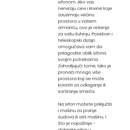
sifonom. Ako vas
nerviraju cevi i krivine koje
zauzimaju većinu
prostora u vašem
ormariću, ovo je rešenje
za vašu kuhinju. Poseban i
teleskopski dizajn
omogućava vam da
prilagodite oblik sifona
svojim potrebama.
Zahvaljujući tome, lako je
pronaći mnogo više
prostora koji se može
koristiti za odlaganje ili
sortiranje smeća.
Na sifon možete priključiti
i mašinu za pranje
sudova ili veš mašinu. I
što je najvažnije -
dobijate sifon u