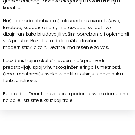
granice običnog i donose eleganciju u svaku kuhinju i
kupatilo.
Naša ponuda obuhvata širok spektar slavina, tuševa,
lavaboa, sudopera i drugih proizvoda, svi pažljivo
dizajnirani kako bi udovoljili vašim potrebama i oplemenili
vaš prostor. Bez obzira da li tražite klasičan ili
modernistički dizajn, Deante ima rešenje za vas.
Pouzdani, trajni i ekološki svesni, naši proizvodi
predstavljaju spoj vrhunskog inženjeringa i umetnosti,
čime transformišu svako kupatilo i kuhinju u oaze stila i
funkcionalnosti.
Budite deo Deante revolucije i podarite svom domu ono
najbolje. Iskusite luksuz koji traje!