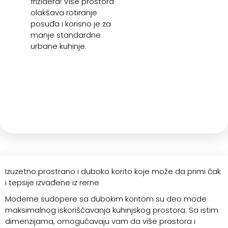
frižidera! Više prostora
olakšava rotiranje
posuđa i korisno je za
manje standardne
urbane kuhinje.
Izuzetno prostrano i duboko korito koje može da primi čak
i tepsije izvađene iz rerne
Moderne sudopere sa dubokim koritom su deo mode
maksimalnog iskorišćavanja kuhinjskog prostora. Sa istim
dimenzijama, omogućavaju vam da više prostora i