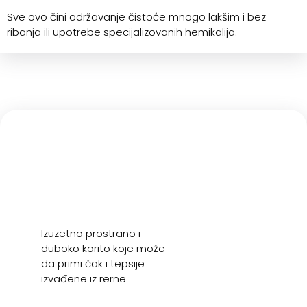
Sve ovo čini održavanje čistoće mnogo lakšim i bez
ribanja ili upotrebe specijalizovanih hemikalija.
Izuzetno prostrano i
duboko korito koje može
da primi čak i tepsije
izvađene iz rerne