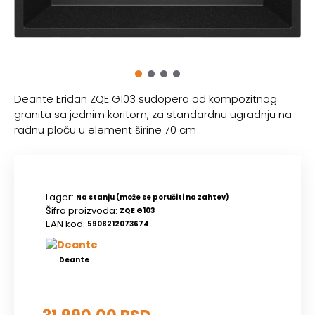
Deante Eridan ZQE G103 sudopera od kompozitnog
granita sa jednim koritom, za standardnu ugradnju na
radnu ploču u element širine 70 cm
Lager:
Na stanju (može se poručiti na zahtev)
Šifra proizvoda:
ZQE G103
EAN kod:
5908212073674
Deante