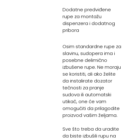
Dodatne predviđene
rupe za montažu
dispenzera i dodatnog
pribora
Osim standardne rupe za
slavinu, sudopera ima i
posebne delimično
izbušene rupe. Ne moraju
se koristiti, ali ako želite
da instalirate dozator
tečnosti za pranje
sudova ili automatski
utikač, one će vam
omogućiti da prilagodite
proizvod vašim željama.
Sve što treba da uradite
da biste izbušili rupu na