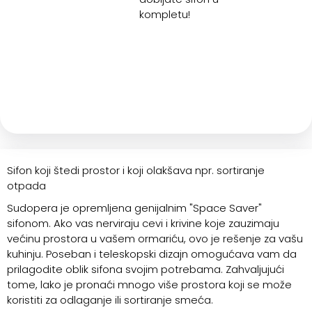
kompletu!
Sifon koji štedi prostor i koji olakšava npr. sortiranje
otpada
Sudopera je opremljena genijalnim "Space Saver"
sifonom. Ako vas nerviraju cevi i krivine koje zauzimaju
većinu prostora u vašem ormariću, ovo je rešenje za vašu
kuhinju. Poseban i teleskopski dizajn omogućava vam da
prilagodite oblik sifona svojim potrebama. Zahvaljujući
tome, lako je pronaći mnogo više prostora koji se može
koristiti za odlaganje ili sortiranje smeća.