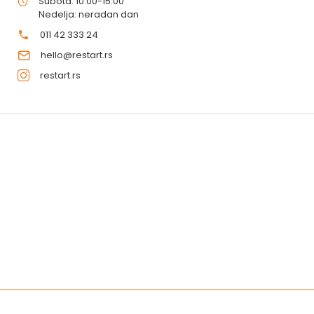
Subota: 10:00-15:00
Nedelja: neradan dan
011 42 333 24
hello@restart.rs
restart.rs