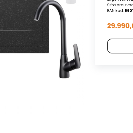
Šifra proizvo
EAN kod:
590
29.990,