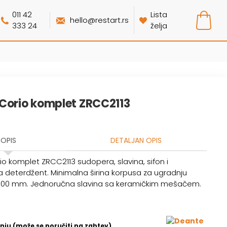
011 42
Lista
hello@restart.rs
333 24
želja
Corio komplet ZRCC2113
OPIS
DETALJAN OPIS
o komplet ZRCC2113 sudopera, slavina, sifon i
a deterdžent. Minimalna širina korpusa za ugradnju
500 mm. Jednoručna slavina sa keramičkim mešačem.
nju (može se poručiti na zahtev)