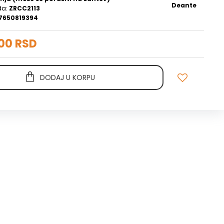
Deante
da:
ZRCC2113
7650819394
00 RSD
DODAJ U KORPU