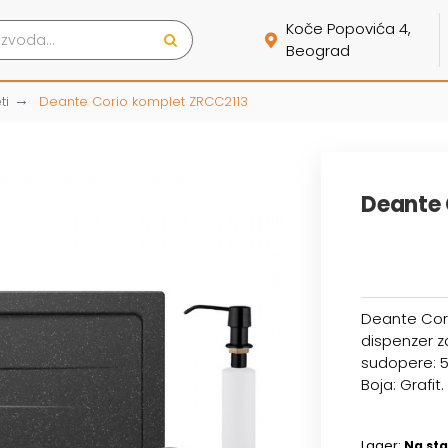
Koče Popovića 4,
Beograd
ti
Deante Corio komplet ZRCC2113
Deante 
Deante Cori
dispenzer z
sudopere: 
Boja: Grafit.
Lager:
Na sta