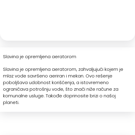
Slavina je opremljena aeratorom
Slavina je opremljena aeratorom, zahvaljujući kojem je
mlaz vode savršeno aeriran i mekan. Ovo rešenje
poboljšava udobnost korišćenja, a istovremeno
ograničava potrošnju vode, što znači niže račune za
komunalne usluge. Takođe doprinosite brizi o našoj
planeti.