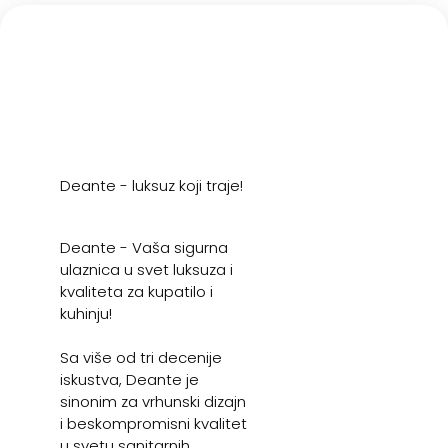
Deante - luksuz koji traje!
Deante - Vaša sigurna
ulaznica u svet luksuza i
kvaliteta za kupatilo i
kuhinju!
Sa više od tri decenije
iskustva, Deante je
sinonim za vrhunski dizajn
i beskompromisni kvalitet
u svetu sanitarnih