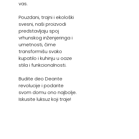
vas.
Pouzdani, trajni i ekološki
svesni, naši proizvodi
predstavljaju spoj
vrhunskog inženjeringa i
umetnosti, čime
transformišu svako
kupatilo i kuhinju u oaze
stila i funkcionalnosti.
Budite deo Deante
revolucije i podarite
svom domu ono najbolje.
Iskusite luksuz koji traje!