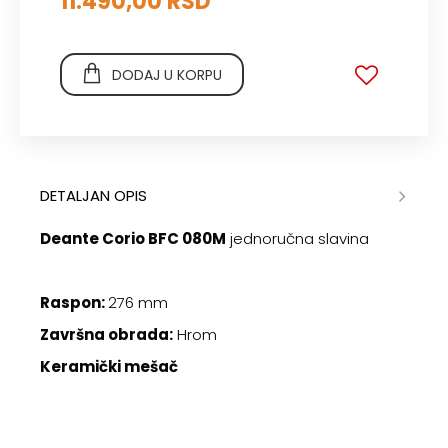
11.490,00 RSD
DODAJ U KORPU
DETALJAN OPIS
Deante Corio BFC 080M
jednoručna slavina
Raspon:
276 mm
Završna obrada:
Hrom
Keramički mešač