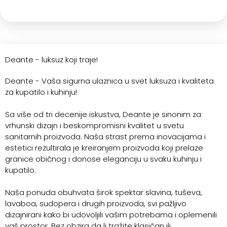
Deante - luksuz koji traje!
Deante - Vaša sigurna ulaznica u svet luksuza i kvaliteta
za kupatilo i kuhinju!
Sa više od tri decenije iskustva, Deante je sinonim za
vrhunski dizajn i beskompromisni kvalitet u svetu
sanitarnih proizvoda. Naša strast prema inovacijama i
estetici rezultirala je kreiranjem proizvoda koji prelaze
granice običnog i donose eleganciju u svaku kuhinju i
kupatilo.
Naša ponuda obuhvata širok spektar slavina, tuševa,
lavaboa, sudopera i drugih proizvoda, svi pažljivo
dizajnirani kako bi udovoljili vašim potrebama i oplemenili
vaš prostor. Bez obzira da li tražite klasičan ili