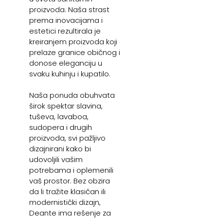
proizvoda. Naša strast
prema inovacijama i
estetici rezultirala je
kreiranjem proizvoda koji
prelaze granice običnog i
donose eleganciju u
svaku kuhinju i kupatilo.
Naša ponuda obuhvata
širok spektar slavina,
tuševa, lavaboa,
sudopera i drugih
proizvoda, svi pažljivo
dizajnirani kako bi
udovoljili vašim
potrebama i oplemenili
vaš prostor. Bez obzira
da li tražite klasičan ili
modernistički dizajn,
Deante ima rešenje za