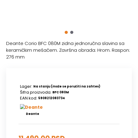
Deante Corio BFC 080M zidna jednoručna slavina sa
keramičkim mešačem. Završna obrada: Hrom. Raspon:
276 mm
Lager:
Na stanju (može se poručiti na zahtev)
Šifra proizvoda:
BFC 080M
EAN kod:
5908212083734
Deante