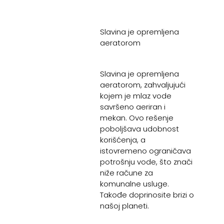
Slavina je opremljena
aeratorom
Slavina je opremljena
aeratorom, zahvaljujući
kojem je mlaz vode
savršeno aeriran i
mekan. Ovo rešenje
poboljšava udobnost
korišćenja, a
istovremeno ograničava
potrošnju vode, što znači
niže račune za
komunalne usluge.
Takođe doprinosite brizi o
našoj planeti.