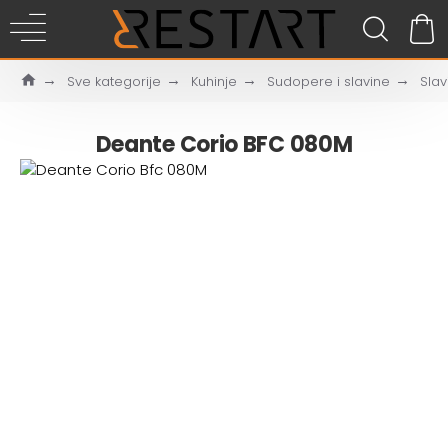
Sve kategorije
Kuhinje
Sudopere i slavine
Slav
Deante Corio BFC 080M