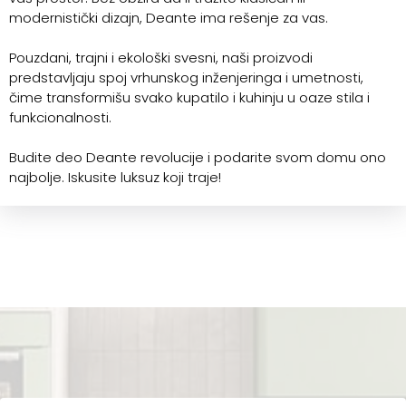
modernistički dizajn, Deante ima rešenje za vas.
Pouzdani, trajni i ekološki svesni, naši proizvodi
predstavljaju spoj vrhunskog inženjeringa i umetnosti,
čime transformišu svako kupatilo i kuhinju u oaze stila i
funkcionalnosti.
Budite deo Deante revolucije i podarite svom domu ono
najbolje. Iskusite luksuz koji traje!