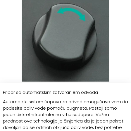
Pribor sa automatskim zatvaranjem odvoda
Automatski sistem čepova za odvod omogućava vam da
podesite odliv vode pomoću dugmeta. Postoji samo
jedan diskretni kontroler na vrhu sudopere. Važna
prednost ove tehnologije je činjenica da je jedan pokret
dovoljan da se odmah otključa odliv vode, bez potrebe