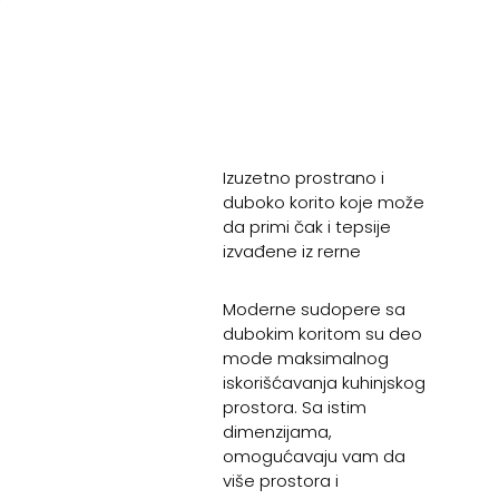
Izuzetno prostrano i
duboko korito koje može
da primi čak i tepsije
izvađene iz rerne
Moderne sudopere sa
dubokim koritom su deo
mode maksimalnog
iskorišćavanja kuhinjskog
prostora. Sa istim
dimenzijama,
omogućavaju vam da
više prostora i