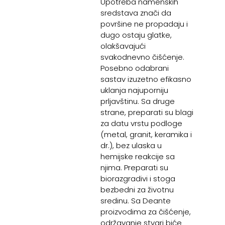
Upotreba namenskih
sredstava znači da
površine ne propadaju i
dugo ostaju glatke,
olakšavajući
svakodnevno čišćenje.
Posebno odabrani
sastav izuzetno efikasno
uklanja najuporniju
prljavštinu. Sa druge
strane, preparati su blagi
za datu vrstu podloge
(metal, granit, keramika i
dr.), bez ulaska u
hemijske reakcije sa
njima. Preparati su
biorazgradivi i stoga
bezbedni za životnu
sredinu. Sa Deante
proizvodima za čišćenje,
održavanje stvari biće