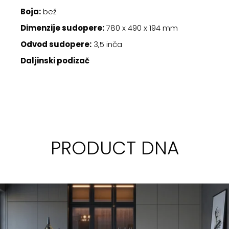
Boja:
bež
Dimenzije sudopere:
780 x 490 x 194 mm
Odvod sudopere:
3,5 inča
Daljinski podizač
PRODUCT DNA