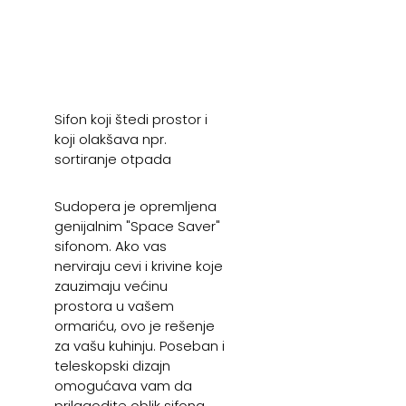
Sifon koji štedi prostor i
koji olakšava npr.
sortiranje otpada
Sudopera je opremljena
genijalnim "Space Saver"
sifonom. Ako vas
nerviraju cevi i krivine koje
zauzimaju većinu
prostora u vašem
ormariću, ovo je rešenje
za vašu kuhinju. Poseban i
teleskopski dizajn
omogućava vam da
prilagodite oblik sifona