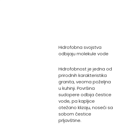
Hidrofobna svojstva
odbijaju molekule vode
Hidrofobnost je jedna od
prirodnih karakteristika
granita, veoma poželjna
u kuhinji. Površina
sudopere odbija čestice
vode, pa kapljice
otežano klizaju, noseći sa
sobom čestice
prljavštine.