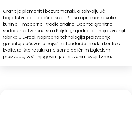
Granit je plemenit i bezvremenski, a zahvaljujući
bogatstvu boja odlično se slaže sa opremom svake
kuhinje - moderne i tradicionalne. Deante granitne
sudopere stvorene su u Poljskoj, u jednoj od najrazvijenijih
fabrika u Evropi. Napredna tehnologija proizvodnje
garantuje očuvanje najviših standarda izrade i kontrole
kvaliteta, što rezultira ne samo odličnim izgledom
proizvoda, već i njegovim jedinstvenim svojstvima.