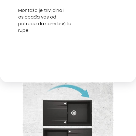
Montaža je trivijalna i
oslobađa vas od
potrebe da sami bušite
rupe.