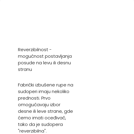
Reverzibilnost -
mogućnost postavljanja
posude na levu ili desnu
stranu
Fabrički izbušene rupe na
sudoperi imaju nekoliko
prednosti. Prvo
omogućavaju izbor
desne ili leve strane, gde
ćemo imati oceđivač,
tako da je sudopera
"reverzibilna".