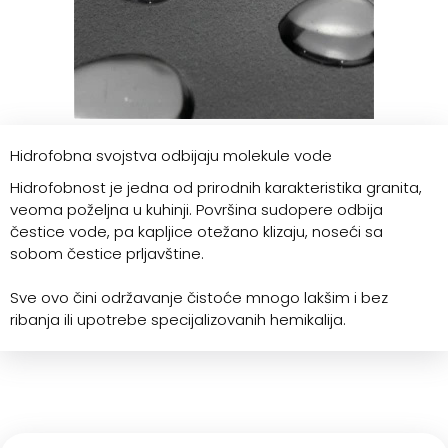
Hidrofobna svojstva odbijaju molekule vode
Hidrofobnost je jedna od prirodnih karakteristika granita,
veoma poželjna u kuhinji. Površina sudopere odbija
čestice vode, pa kapljice otežano klizaju, noseći sa
sobom čestice prljavštine.
Sve ovo čini održavanje čistoće mnogo lakšim i bez
ribanja ili upotrebe specijalizovanih hemikalija.