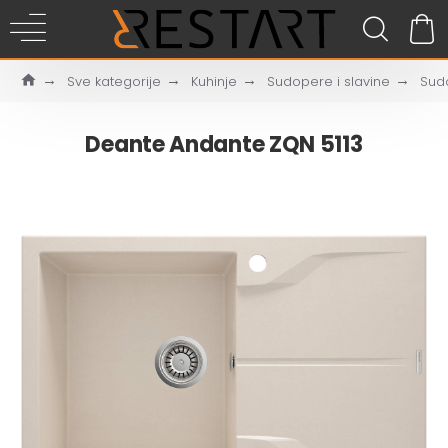
Sve kategorije
Kuhinje
Sudopere i slavine
Sud
Deante Andante ZQN 5113