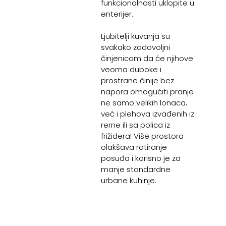
funkcionalnosti uklopite u
enterijer.
Ljubitelji kuvanja su
svakako zadovoljni
činjenicom da će njihove
veoma duboke i
prostrane činije bez
napora omogućiti pranje
ne samo velikih lonaca,
već i plehova izvađenih iz
rerne ili sa polica iz
frižidera! Više prostora
olakšava rotiranje
posuđa i korisno je za
manje standardne
urbane kuhinje.