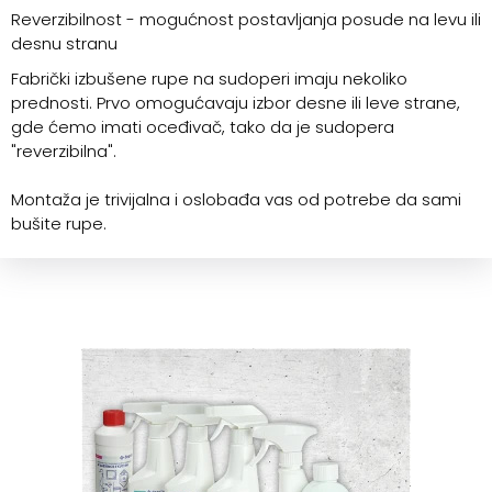
Reverzibilnost - mogućnost postavljanja posude na levu ili
desnu stranu
Fabrički izbušene rupe na sudoperi imaju nekoliko
prednosti. Prvo omogućavaju izbor desne ili leve strane,
gde ćemo imati oceđivač, tako da je sudopera
"reverzibilna".
Montaža je trivijalna i oslobađa vas od potrebe da sami
bušite rupe.