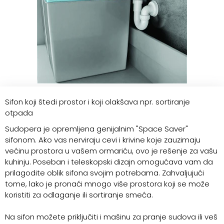
Sifon koji štedi prostor i koji olakšava npr. sortiranje
otpada
Sudopera je opremljena genijalnim "Space Saver"
sifonom. Ako vas nerviraju cevi i krivine koje zauzimaju
većinu prostora u vašem ormariću, ovo je rešenje za vašu
kuhinju. Poseban i teleskopski dizajn omogućava vam da
prilagodite oblik sifona svojim potrebama. Zahvaljujući
tome, lako je pronaći mnogo više prostora koji se može
koristiti za odlaganje ili sortiranje smeća.
Na sifon možete priključiti i mašinu za pranje sudova ili veš