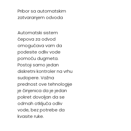
Pribor sa automatskim
zatvaranjem odvoda
Automatski sistem
čepova za odvod
omogućava vam da
podesite odliv vode
pomoću dugmeta.
Postoji samo jedan
diskretni kontroler na vrhu
sudopere. Važna
prednost ove tehnologije
je činjenica da je jedan
pokret dovoljan da se
odmah otključa odliv
vode, bez potrebe da
kvasite ruke.