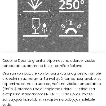
Osobine Deante granita: otpornost na udarce, visoke
temperature, promene boje, termičke šokove
Granitni kompozit je kombinacija kvarcnog peska i smole
u idealnim razmerama. Zahvaljujući tome, naši lavaboi su
otporni ne samo na udarce, već i na visoke temperature
(250°C), promenu boje i toplotne udare - u skladu sa
evropskim standardom PN-EN 13310 Ne upijaju mirise i
zahvaljujući hidrofobnim svojstvima odbijaju molekule
vode.