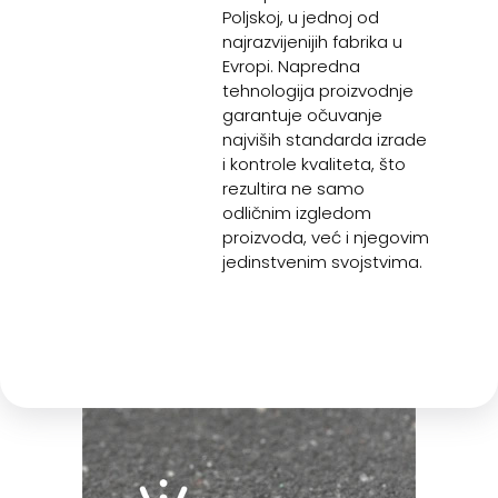
Poljskoj, u jednoj od
najrazvijenijih fabrika u
Evropi. Napredna
tehnologija proizvodnje
garantuje očuvanje
najviših standarda izrade
i kontrole kvaliteta, što
rezultira ne samo
odličnim izgledom
proizvoda, već i njegovim
jedinstvenim svojstvima.