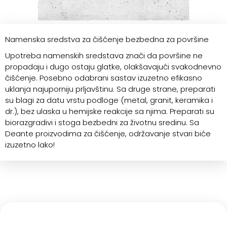
Namenska sredstva za čišćenje bezbedna za površine
Upotreba namenskih sredstava znači da površine ne
propadaju i dugo ostaju glatke, olakšavajući svakodnevno
čišćenje. Posebno odabrani sastav izuzetno efikasno
uklanja najuporniju prljavštinu. Sa druge strane, preparati
su blagi za datu vrstu podloge (metal, granit, keramika i
dr.), bez ulaska u hemijske reakcije sa njima. Preparati su
biorazgradivi i stoga bezbedni za životnu sredinu. Sa
Deante proizvodima za čišćenje, održavanje stvari biće
izuzetno lako!