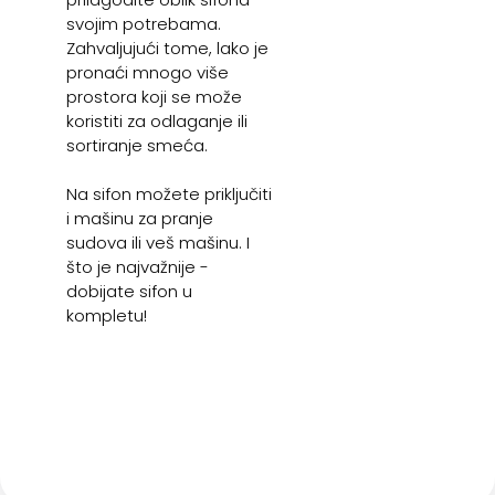
svojim potrebama.
Zahvaljujući tome, lako je
pronaći mnogo više
prostora koji se može
koristiti za odlaganje ili
sortiranje smeća.
Na sifon možete priključiti
i mašinu za pranje
sudova ili veš mašinu. I
što je najvažnije -
dobijate sifon u
kompletu!