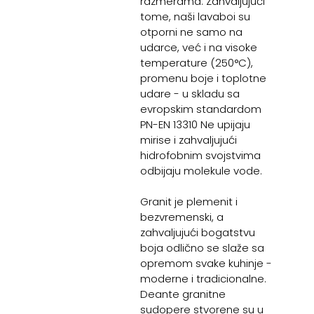
razmerama. Zahvaljujući
tome, naši lavaboi su
otporni ne samo na
udarce, već i na visoke
temperature (250°C),
promenu boje i toplotne
udare - u skladu sa
evropskim standardom
PN-EN 13310 Ne upijaju
mirise i zahvaljujući
hidrofobnim svojstvima
odbijaju molekule vode.
Granit je plemenit i
bezvremenski, a
zahvaljujući bogatstvu
boja odlično se slaže sa
opremom svake kuhinje -
moderne i tradicionalne.
Deante granitne
sudopere stvorene su u