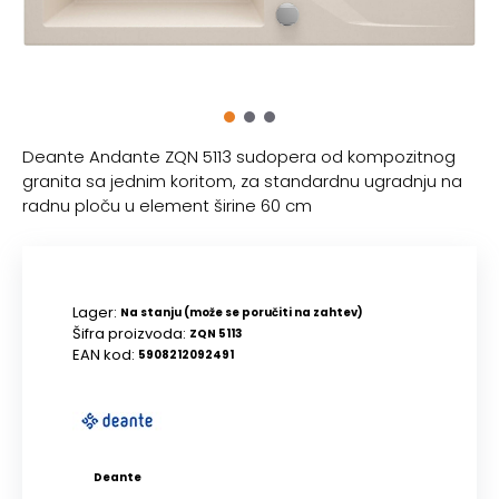
Deante Andante ZQN 5113 sudopera od kompozitnog
granita sa jednim koritom, za standardnu ugradnju na
radnu ploču u element širine 60 cm
Lager:
Na stanju (može se poručiti na zahtev)
Šifra proizvoda:
ZQN 5113
EAN kod:
5908212092491
Deante