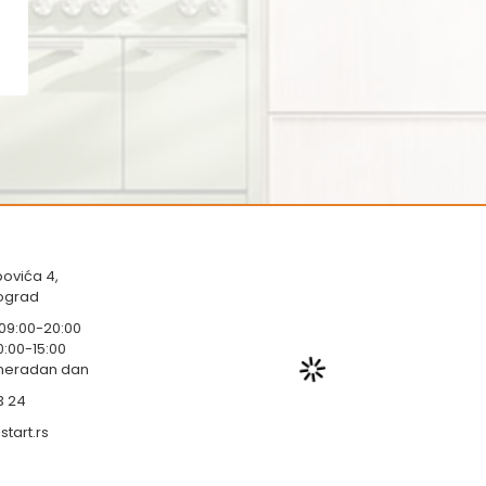
ovića 4,
eograd
 09:00-20:00
0:00-15:00
 neradan dan
3 24
tart.rs