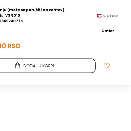
nju (može se poručiti na zahtev)
da:
VS 8010
0669230778
Catler
00 RSD
DODAJ U KORPU