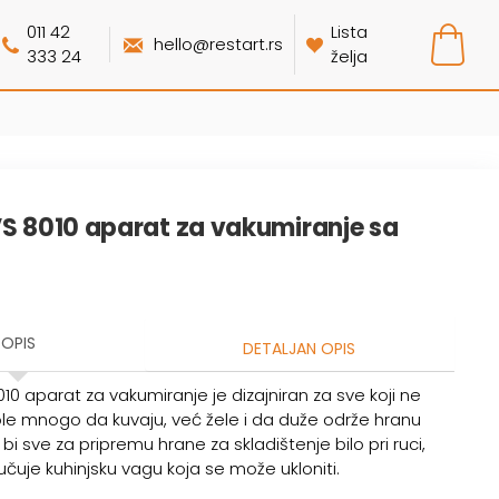
011 42
Lista
hello@restart.rs
333 24
želja
VS 8010 aparat za vakumiranje sa
OPIS
DETALJAN OPIS
10 aparat za vakumiranje je dizajniran za sve koji ne
e mnogo da kuvaju, već žele i da duže održe hranu
i sve za pripremu hrane za skladištenje bilo pri ruci,
jučuje kuhinjsku vagu koja se može ukloniti.