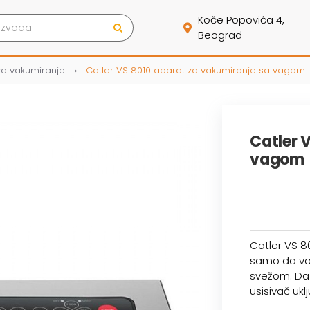
Koče Popovića 4,
Beograd
za vakumiranje
Catler VS 8010 aparat za vakumiranje sa vagom
Catler 
vagom
Catler VS 80
samo da vol
svežom. Da b
usisivač ukl