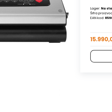
Lager:
Na sta
Šifra proizvo
EAN kod:
859
15.990,