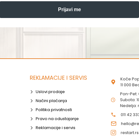
Prijavi me
REKLAMACIJE I SERVIS
Koče Pop
11 000 B
Uslovi prodaje
Pon-Pet:
Subota: 1
Načini plaćanja
Nedelja:
Politika privatnosti
011 42 33
Pravo na odustajanje
hello@res
Reklamacije i servis
restart.rs