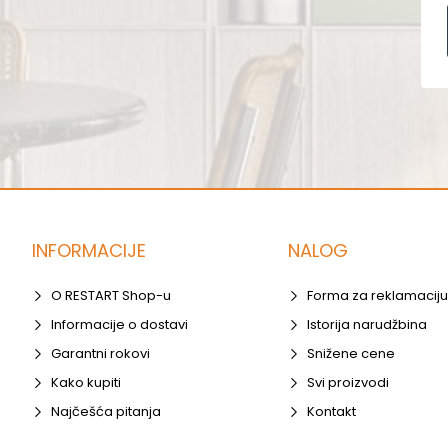
INFORMACIJE
NALOG
O RESTART Shop-u
Forma za reklamaciju
Informacije o dostavi
Istorija narudžbina
Garantni rokovi
Snižene cene
Kako kupiti
Svi proizvodi
Najčešća pitanja
Kontakt