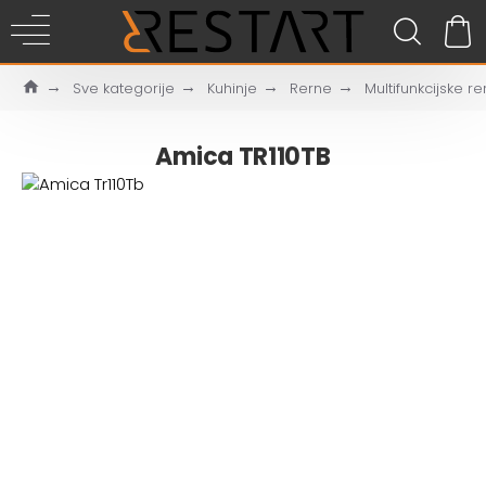
Sve kategorije
Kuhinje
Rerne
Multifunkcijske r
Amica TR110TB