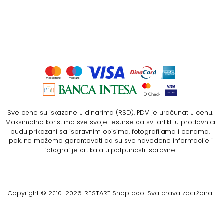
Sve cene su iskazane u dinarima (RSD). PDV je uračunat u cenu.
Maksimalno koristimo sve svoje resurse da svi artikli u prodavnici
budu prikazani sa ispravnim opisima, fotografijama i cenama.
Ipak, ne možemo garantovati da su sve navedene informacije i
fotografije artikala u potpunosti ispravne.
Copyright © 2010-
2026. RESTART Shop doo. Sva prava zadržana.
Softverska izrada: