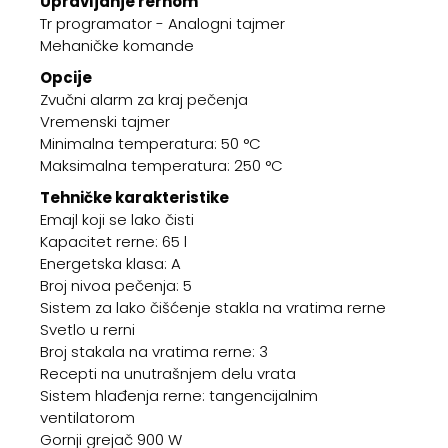
Upravljanje rernom
Tr programator - Analogni tajmer
Mehaničke komande
Opcije
Zvučni alarm za kraj pečenja
Vremenski tajmer
Minimalna temperatura: 50 °C
Maksimalna temperatura: 250 °C
Tehničke karakteristike
Emajl koji se lako čisti
Kapacitet rerne: 65 l
Energetska klasa: A
Broj nivoa pečenja: 5
Sistem za lako čišćenje stakla na vratima rerne
Svetlo u rerni
Broj stakala na vratima rerne: 3
Recepti na unutrašnjem delu vrata
Sistem hlađenja rerne: tangencijalnim
ventilatorom
Gornji grejač 900 W