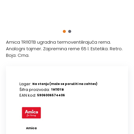
Amica TR110TB ugradna termoventilirajuća rerna.
Analogni tajmer. Zapremina rerne 65 l. Estetika: Retro.
Boja: Crna.
Lager:
Na stanju (može se poručiti na zahtev)
Šifra proizvoda:
TR110TB
EAN kod:
5906006574406
Amica