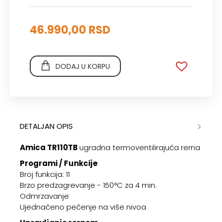
46.990,00 RSD
DODAJ U KORPU
DETALJAN OPIS
Amica TR110TB
ugradna termoventilirajuća rerna
Programi / Funkcije
Broj funkcija: 11
Brzo predzagrevanje - 150°C za 4 min.
Odmrzavanje
Ujednačeno pečenje na više nivoa