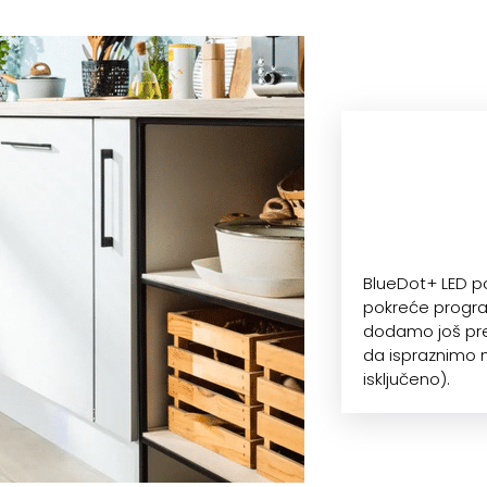
BlueDot+ LED p
pokreće progra
dodamo još pre
da ispraznimo m
isključeno).