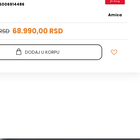
6006914486
Amica
68.990,00 RSD
 RSD
DODAJ U KORPU