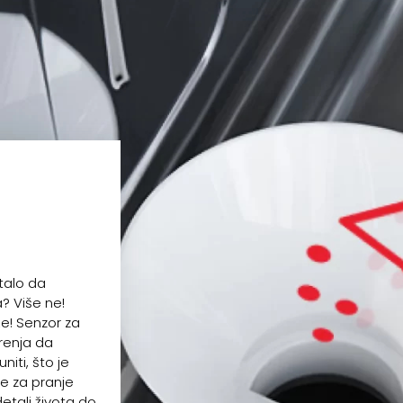
stalo da
? Više ne!
e! Senzor za
renja da
iti, što je
e za pranje
etalj života do