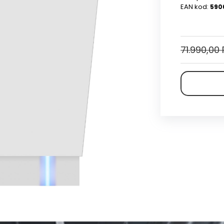
EAN kod:
590
71.990,00