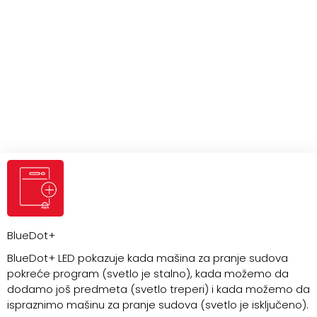
BlueDot+
BlueDot+ LED pokazuje kada mašina za pranje sudova
pokreće program (svetlo je stalno), kada možemo da
dodamo još predmeta (svetlo treperi) i kada možemo da
ispraznimo mašinu za pranje sudova (svetlo je isključeno).