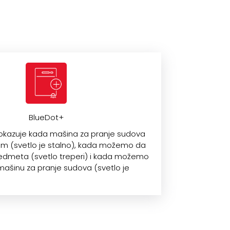
BlueDot+
okazuje kada mašina za pranje sudova
m (svetlo je stalno), kada možemo da
dmeta (svetlo treperi) i kada možemo
ašinu za pranje sudova (svetlo je