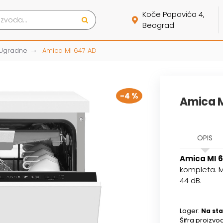
Koče Popovića 4,
Beograd
Ugradne
Amica MI 647 AD
-4 %
Amica M
OPIS
Amica MI 
kompleta. M
44 dB.
Lager:
Na sta
Šifra proizvo