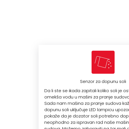
Senzor za dopunu soli
Da li ste se ikada zapitali koliko soli je o
omekša vodu u mašini za pranje sudova
Sada nam mašina za pranje sudova kaž
dopunu soli uključuje LED lampicu upozo
pokaže da je dozator soli potrebno dopun
neophodno za ispravan rad naše mašin
sudova. Možemo zaboraviti na taj mali d