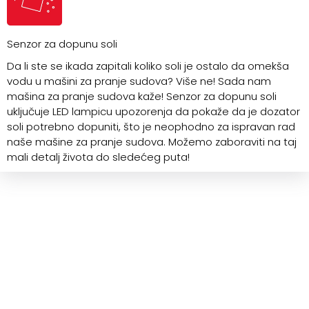
Senzor za dopunu soli
Da li ste se ikada zapitali koliko soli je ostalo da omekša
vodu u mašini za pranje sudova? Više ne! Sada nam
mašina za pranje sudova kaže! Senzor za dopunu soli
uključuje LED lampicu upozorenja da pokaže da je dozator
soli potrebno dopuniti, što je neophodno za ispravan rad
naše mašine za pranje sudova. Možemo zaboraviti na taj
mali detalj života do sledećeg puta!