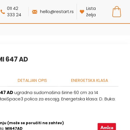
011 42
Lista
hello@restart.rs
333 24
želja
I 647 AD
DETALJAN OPIS
ENERGETSKA KLASA
647 AD
ugradna sudomašina širine 60 cm za 14
axiSpace3 polica za escajg. Energetska klasa: D. Buka:
nju (može se poručiti na zahtev)
da:
MI647AD