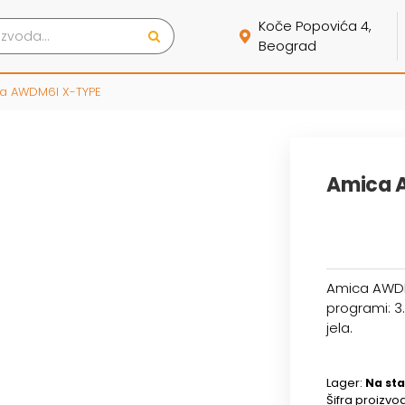
Koče Popovića 4,
Beograd
a AWDM6I X-TYPE
Amica 
Amica AWDM6
programi: 3
jela.
Lager:
Na sta
Šifra proizvo