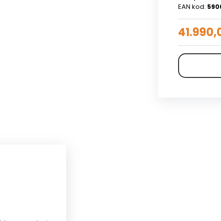
EAN kod:
590
41.990,