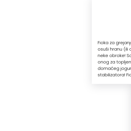
Fioka za greja
osuši hranu (ili
neke obroke! S
onog za topljen
domaćeg jogurta
stabilizatora! 