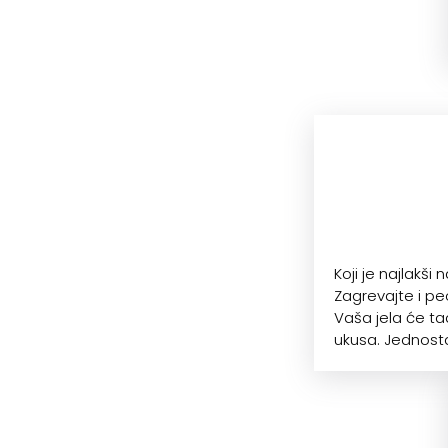
Koji je najlakši
Zagrevajte i p
Vaša jela će ta
ukusa. Jednost