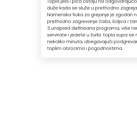
Topla jela i pića ostaju na odgovarajuć
duže kada se služe u prethodno zagre
Namenska fioka za grejanje je zgodan n
prethodno zagrevanje čaša, šoljica i tanj
3 unapred definisana programa, više n
servirate i jedete u žurbi: topla supa se
nekoliko minuta, izbegavajući podgrevan
toplim obrocima i pogodnostima.