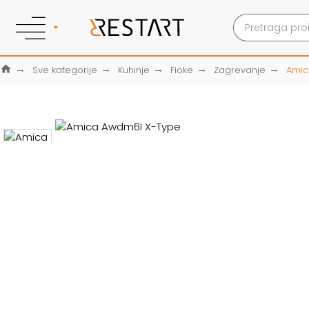
Sve kategorije
Kuhinje
Fioke
Zagrevanje
Amic