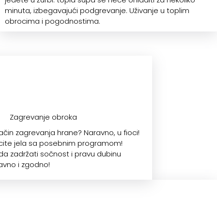
minuta, izbegavajući podgrevanje. Uživanje u toplim
obrocima i pogodnostima.
Zagrevanje obroka
 način zagrevanja hrane? Naravno, u fioci!
ecite jela sa posebnim programom!
da zadržati sočnost i pravu dubinu
avno i zgodno!