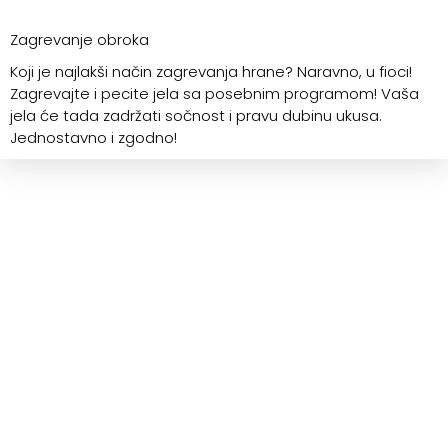
Zagrevanje obroka
Koji je najlakši način zagrevanja hrane? Naravno, u fioci!
Zagrevajte i pecite jela sa posebnim programom! Vaša
jela će tada zadržati sočnost i pravu dubinu ukusa.
Jednostavno i zgodno!