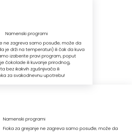
Namenski programi
nje ne zagreva samo posuđe; može da
 da je drži na temperaturi) ili čak da kuva
amo izaberite pravi program, poput
je čokolade ili kuvanje prirodnog,
 bez ikakvih zgušnjivača ili
Fioka za svakodnevnu upotrebu!
Namenski programi
Fioka za grejanje ne zagreva samo posuđe; može da