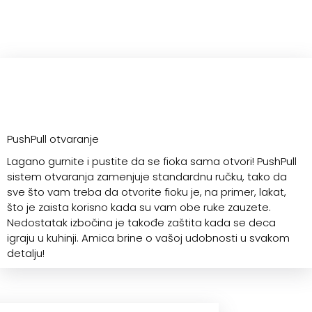
PushPull otvaranje
Lagano gurnite i pustite da se fioka sama otvori! PushPull
sistem otvaranja zamenjuje standardnu ručku, tako da
sve što vam treba da otvorite fioku je, na primer, lakat,
što je zaista korisno kada su vam obe ruke zauzete.
Nedostatak izbočina je takođe zaštita kada se deca
igraju u kuhinji. Amica brine o vašoj udobnosti u svakom
detalju!