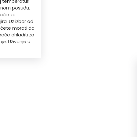
oj temperaturi
janom posuđu.
ačin za
ira. Uz izbor od
ećete morati da
 neće ohladiti za
je. Uživanje u