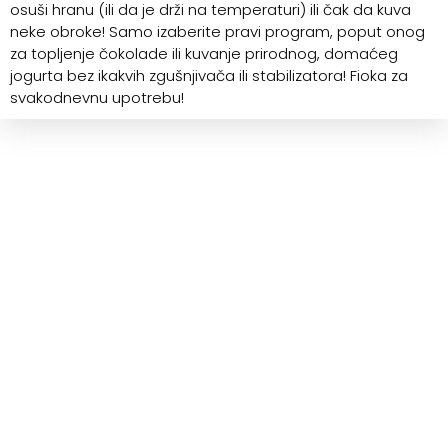
osuši hranu (ili da je drži na temperaturi) ili čak da kuva
neke obroke! Samo izaberite pravi program, poput onog
za topljenje čokolade ili kuvanje prirodnog, domaćeg
jogurta bez ikakvih zgušnjivača ili stabilizatora! Fioka za
svakodnevnu upotrebu!