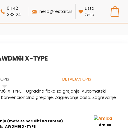
011 42
Lista
hello@restart.rs
333 24
želja
AWDM6I X-TYPE
OPIS
DETALJAN OPIS
I X-TYPE - Ugradna fioka za grejanje. Automatski
. Konvencionalno grejanje. Zagrevanje čaša. Zagrevanje
nju (može se poručiti na zahtev)
Amica
da:
AWDM6I X-TYPE