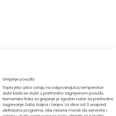
Grejanje posuđa
Topla jela i pića ostaju na odgovarajućoj temperaturi
duže kada se služe u prethodno zagrejanom posuđu.
Namenska fioka za grejanje je zgodan način za prethodno
zagrevanje čaša, šoljica i tanjira. Uz izbor od 3 unapred
definisana programa, više nećete morati da servirate i
jedete u žurbi: topla supa se neće ohladiti za nekoliko