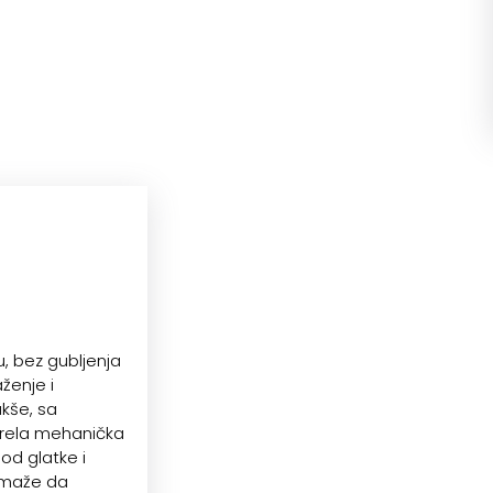
, bez gubljenja
ženje i
kše, sa
arela mehanička
od glatke i
pomaže da