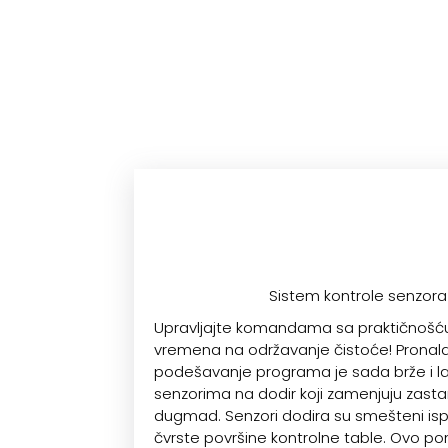
Sistem kontrole senzora
Upravljajte komandama sa praktičnošću
vremena na održavanje čistoće! Pronala
podešavanje programa je sada brže i la
senzorima na dodir koji zamenjuju zast
dugmad. Senzori dodira su smešteni isp
čvrste površine kontrolne table. Ovo 