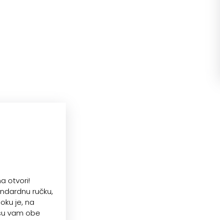
a otvori!
andardnu ručku,
oku je, na
a su vam obe