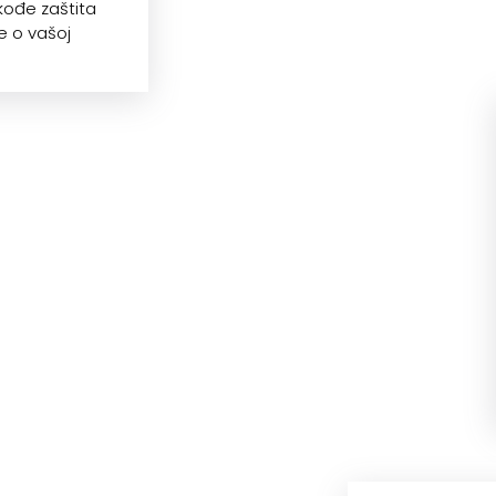
kođe zaštita
e o vašoj