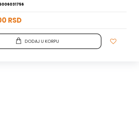
6006031756
00 RSD
DODAJ U KORPU