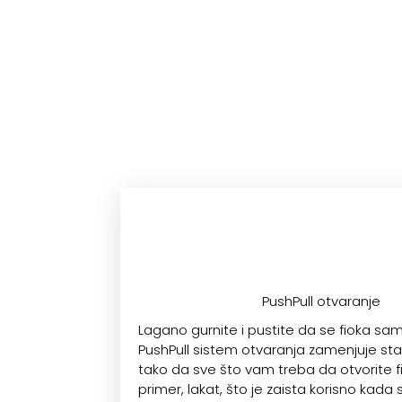
PushPull otvaranje
Lagano gurnite i pustite da se fioka sam
PushPull sistem otvaranja zamenjuje st
tako da sve što vam treba da otvorite fi
primer, lakat, što je zaista korisno kad