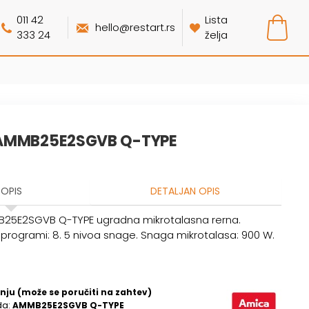
011 42
Lista
hello@restart.rs
333 24
želja
AMMB25E2SGVB Q-TYPE
OPIS
DETALJAN OPIS
25E2SGVB Q-TYPE ugradna mikrotalasna rerna.
programi: 8. 5 nivoa snage. Snaga mikrotalasa: 900 W.
nju (može se poručiti na zahtev)
da:
AMMB25E2SGVB Q-TYPE