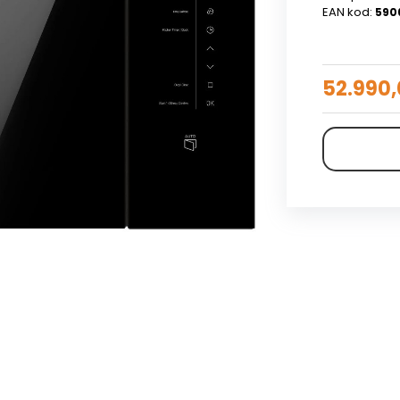
EAN kod:
590
52.990