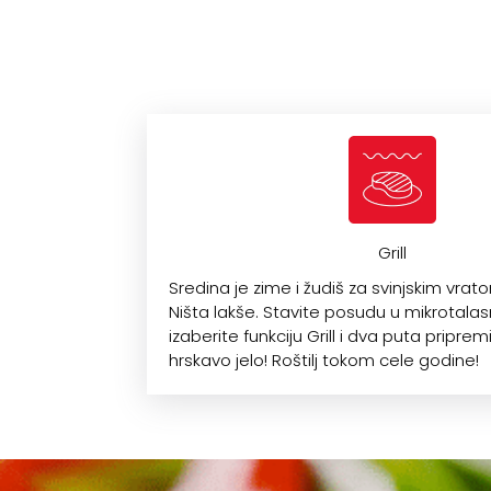
Grill
Sredina je zime i žudiš za svinjskim vrat
Ništa lakše. Stavite posudu u mikrotala
izaberite funkciju Grill i dva puta pripre
hrskavo jelo! Roštilj tokom cele godine!