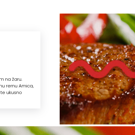
om na žaru.
snu rernu Amica,
mite ukusno