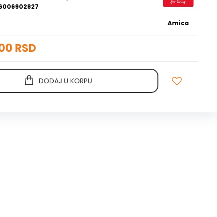
6006902827
Amica
,00 RSD
DODAJ U KORPU