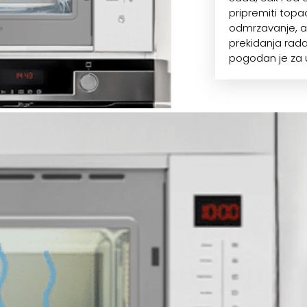
pripremiti top
odmrzavanje, a
prekidanja rada
pogodan je za 