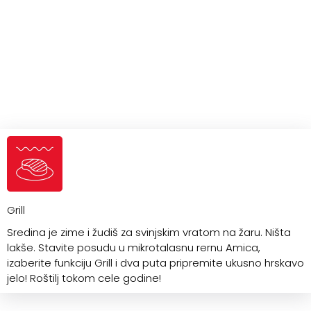
Grill
Sredina je zime i žudiš za svinjskim vratom na žaru. Ništa
lakše. Stavite posudu u mikrotalasnu rernu Amica,
izaberite funkciju Grill i dva puta pripremite ukusno hrskavo
jelo! Roštilj tokom cele godine!