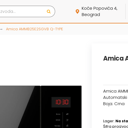
Koče Popovića 4,
Beograd
Amica AMMB25E2SGVB Q-TYPE
Amica 
Amica AMMB
Automatski 
Boja: Crna
Lager:
Na sta
Šifra proizvo