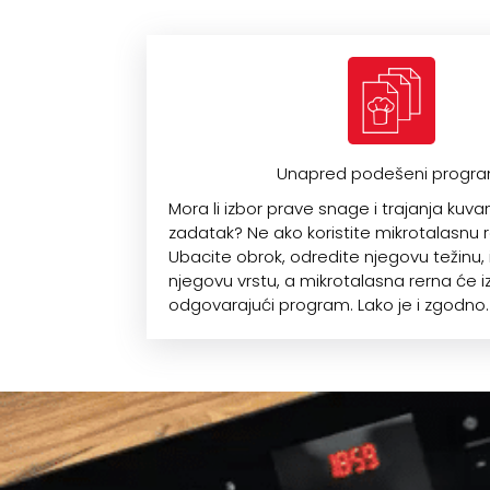
Unapred podešeni progra
Mora li izbor prave snage i trajanja kuvan
zadatak? Ne ako koristite mikrotalasnu 
Ubacite obrok, odredite njegovu težinu, 
njegovu vrstu, a mikrotalasna rerna će i
odgovarajući program. Lako je i zgodno.