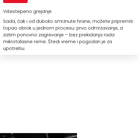
Višestepeno grejanje
Sada, čak i od duboko smrznute hrane, možete pripremiti
topao obrok u jednom procesu: prvo odmrzavanje, a
zatim ponovno zagrevanje – bez prekidanja rada
mikrotalasne rerne. Štedi vreme i pogodan je za
upotrebu.