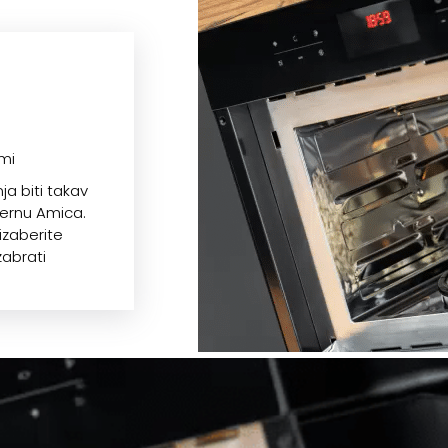
mi
ja biti takav
rernu Amica.
izaberite
zabrati