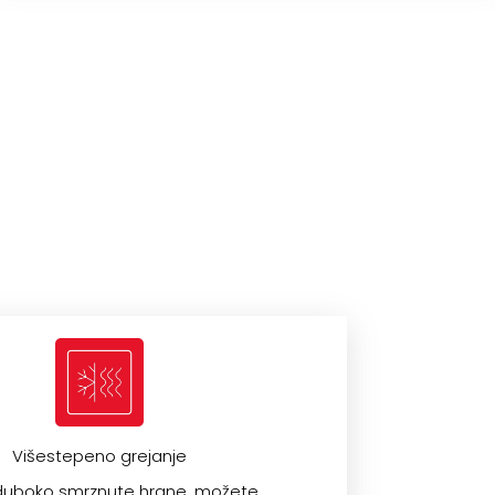
Višestepeno grejanje
 duboko smrznute hrane, možete