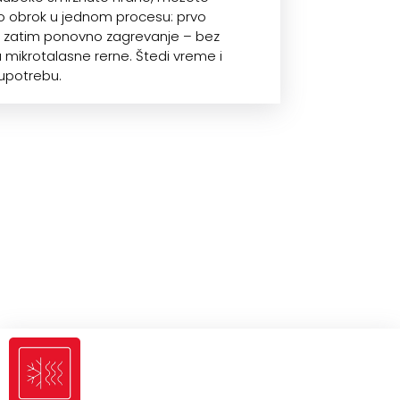
ao obrok u jednom procesu: prvo
 zatim ponovno zagrevanje – bez
 mikrotalasne rerne. Štedi vreme i
upotrebu.