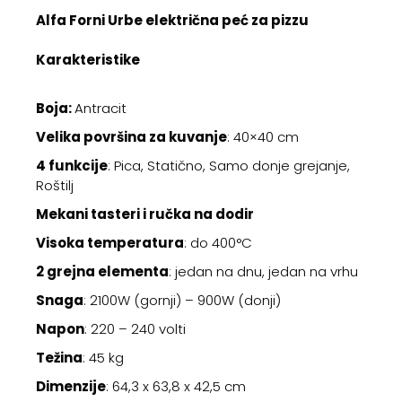
Alfa Forni Urbe električna peć za pizzu
Karakteristike
Boja:
Antracit
Velika površina za kuvanje
: 40×40 cm
4 funkcije
: Pica, Statično, Samo donje grejanje,
Roštilj
Mekani tasteri i ručka na dodir
Visoka temperatura
: do 400°C
2 grejna elementa
: jedan na dnu, jedan na vrhu
Snaga
: 2100W (gornji) – 900W (donji)
Napon
: 220 – 240 volti
Težina
: 45 kg
Dimenzije
: 64,3 x 63,8 x 42,5 cm