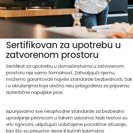
Sertifikovan za upotrebu u
zatvorenom prostoru
Sertifikat za upotrebu u domaćinstvima u zatvorenom
prostoru nije samo formalnost. Zahvaljujući njemu,
možemo garantovati najviše standarde bezbednosti, čak
i u okruženjima koja obično nisu prilagođena za pripremu
autentične napuljske pice.
Ispunjavamo sve neophodne standarde za bezbedno
upravljanje pećnicom u takvim uslovima. Naši testovi su
vrlo rigorozni, uključujući uobičajene porodične situacije,
kao što su prisustvo dece ili kućnih ljubimaca.