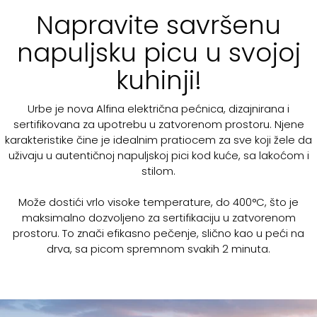
Napravite savršenu
napuljsku picu u svojoj
kuhinji!
Urbe je nova Alfina električna pećnica, dizajnirana i
sertifikovana za upotrebu u zatvorenom prostoru. Njene
karakteristike čine je idealnim pratiocem za sve koji žele da
uživaju u autentičnoj napuljskoj pici kod kuće, sa lakoćom i
stilom.
Može dostići vrlo visoke temperature, do 400°C, što je
maksimalno dozvoljeno za sertifikaciju u zatvorenom
prostoru. To znači efikasno pečenje, slično kao u peći na
drva, sa picom spremnom svakih 2 minuta.