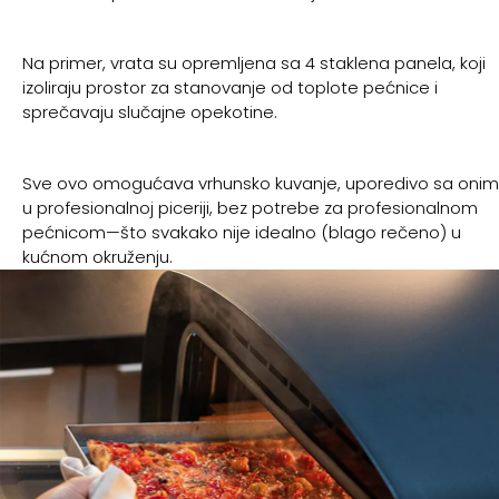
Na primer, vrata su opremljena sa 4 staklena panela, koji
izoliraju prostor za stanovanje od toplote pećnice i
sprečavaju slučajne opekotine.
Sve ovo omogućava vrhunsko kuvanje, uporedivo sa onim
u profesionalnoj piceriji, bez potrebe za profesionalnom
pećnicom—što svakako nije idealno (blago rečeno) u
kućnom okruženju.