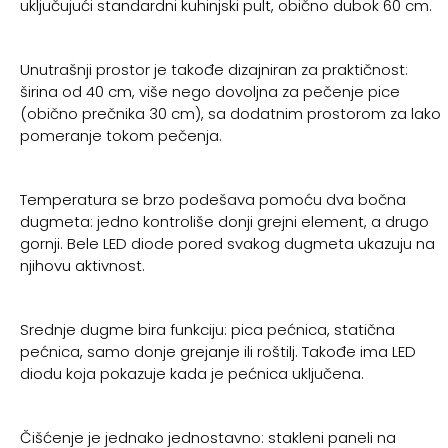
uključujući standardni kuhinjski pult, obično dubok 60 cm.
Unutrašnji prostor je takođe dizajniran za praktičnost:
širina od 40 cm, više nego dovoljna za pečenje pice
(obično prečnika 30 cm), sa dodatnim prostorom za lako
pomeranje tokom pečenja.
Temperatura se brzo podešava pomoću dva bočna
dugmeta: jedno kontroliše donji grejni element, a drugo
gornji. Bele LED diode pored svakog dugmeta ukazuju na
njihovu aktivnost.
Srednje dugme bira funkciju: pica pećnica, statična
pećnica, samo donje grejanje ili roštilj. Takođe ima LED
diodu koja pokazuje kada je pećnica uključena.
Čišćenje je jednako jednostavno: stakleni paneli na