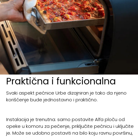
Praktična i funkcionalna
Svaki aspekt pećnice Urbe dizajniran je tako da njeno
korišćenje bude jednostavno i praktično.
Instalacija je trenutna: samo postavite Alfa ploču od
opeke u komoru za pečenje, priključite pećnicu i uključite
je. Može se udobno postaviti na bilo koju ravnu površinu,