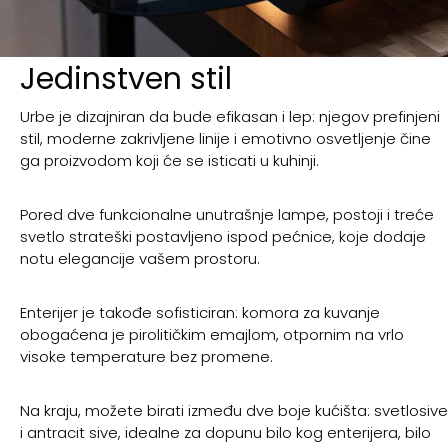
Jedinstven stil
Urbe je dizajniran da bude efikasan i lep: njegov prefinjeni
stil, moderne zakrivljene linije i emotivno osvetljenje čine
ga proizvodom koji će se isticati u kuhinji.
Pored dve funkcionalne unutrašnje lampe, postoji i treće
svetlo strateški postavljeno ispod pećnice, koje dodaje
notu elegancije vašem prostoru.
Enterijer je takođe sofisticiran: komora za kuvanje
obogaćena je pirolitičkim emajlom, otpornim na vrlo
visoke temperature bez promene.
Na kraju, možete birati između dve boje kućišta: svetlosive
i antracit sive, idealne za dopunu bilo kog enterijera, bilo