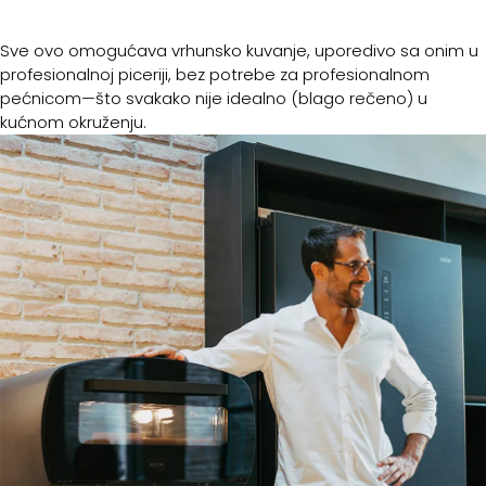
Sve ovo omogućava vrhunsko kuvanje, uporedivo sa onim u
profesionalnoj piceriji, bez potrebe za profesionalnom
pećnicom—što svakako nije idealno (blago rečeno) u
kućnom okruženju.