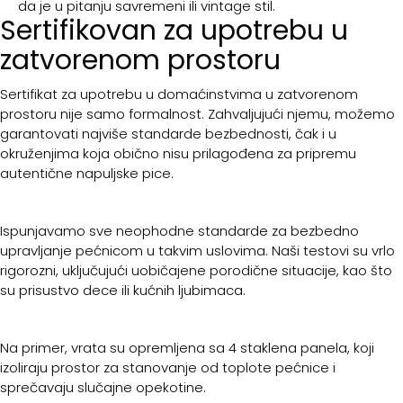
da je u pitanju savremeni ili vintage stil.
Sertifikovan za upotrebu u
zatvorenom prostoru
Sertifikat za upotrebu u domaćinstvima u zatvorenom
prostoru nije samo formalnost. Zahvaljujući njemu, možemo
garantovati najviše standarde bezbednosti, čak i u
okruženjima koja obično nisu prilagođena za pripremu
autentične napuljske pice.
Ispunjavamo sve neophodne standarde za bezbedno
upravljanje pećnicom u takvim uslovima. Naši testovi su vrlo
rigorozni, uključujući uobičajene porodične situacije, kao što
su prisustvo dece ili kućnih ljubimaca.
Na primer, vrata su opremljena sa 4 staklena panela, koji
izoliraju prostor za stanovanje od toplote pećnice i
sprečavaju slučajne opekotine.