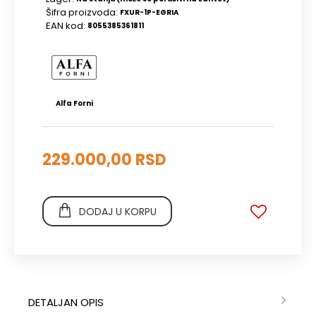
Šifra proizvoda:
FXUR-1P-EGRIA
EAN kod:
8055385361811
Alfa Forni
229.000,00 RSD
DODAJ U KORPU
DETALJAN OPIS