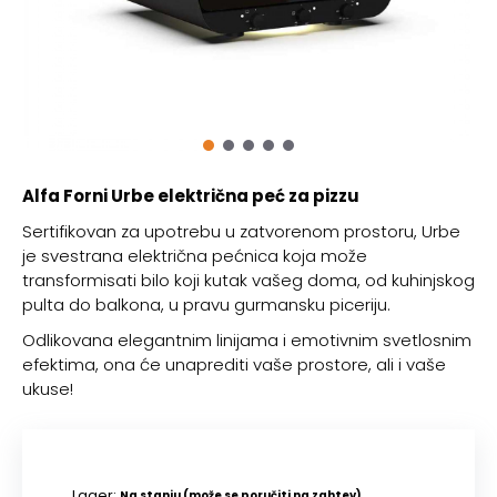
Alfa Forni Urbe električna peć za pizzu
Sertifikovan za upotrebu u zatvorenom prostoru, Urbe
je svestrana električna pećnica koja može
transformisati bilo koji kutak vašeg doma, od kuhinjskog
pulta do balkona, u pravu gurmansku piceriju.
Odlikovana elegantnim linijama i emotivnim svetlosnim
efektima, ona će unaprediti vaše prostore, ali i vaše
ukuse!
Lager:
Na stanju (može se poručiti na zahtev)