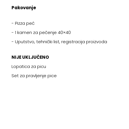
Pakovanje
- Pizza peć
- 1 kamen za pečenje 40×40
- Uputstvo, tehnički list, registracija proizvoda
NIJE UKLJUČENO
Lopatica za picu
Set za pravljenje pice