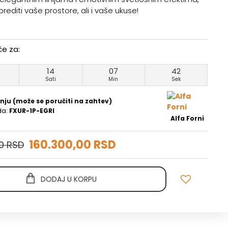
editi vaše prostore, ali i vaše ukuse!
če za:
14
07
41
Sati
Min
Sek
nju (može se poručiti na zahtev)
da:
FXUR-1P-EGRI
Alfa Forni
160.300,00 RSD
0 RSD
DODAJ U KORPU