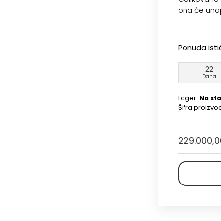
ona će unapr
Ponuda isti
22
Dana
Lager:
Na sta
Šifra proizvo
229.000,0