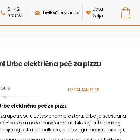
011 42
Lista
hello@restart.rs
333 24
želja
ni Urbe električna peć za pizzu
OPIS
DETALJAN OPIS
Urbe električna peć za pizzu
n za upotrebu u zatvorenom prostoru, Urbe je svestrana
pećnica koja može transformisati bilo koji kutak vašeg
hinjskog pulta do balkona, u pravu gurmansku piceriju.
elegantnim linijama i emotivnim svetlosnim efektima,