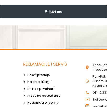
Prijavi me
REKLAMACIJE I SERVIS
Koče Pop
11 000 B
Uslovi prodaje
Pon-Pet:
Subota: 1
Načini plaćanja
Nedelja:
Politika privatnosti
011 42 33
Pravo na odustajanje
hello@res
Reklamacije i servis
restart.rs