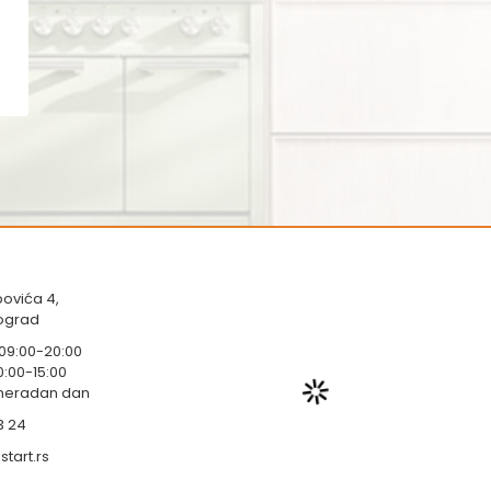
ovića 4,
eograd
 09:00-20:00
0:00-15:00
 neradan dan
3 24
tart.rs