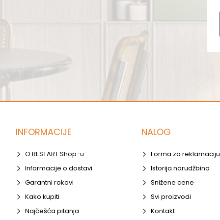
INFORMACIJE
NALOG
O RESTART Shop-u
Forma za reklamaciju
Informacije o dostavi
Istorija narudžbina
Garantni rokovi
Snižene cene
Kako kupiti
Svi proizvodi
Najčešća pitanja
Kontakt