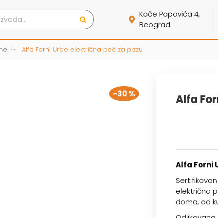
Koče Popovića 4,
Beograd
rne
Alfa Forni Urbe električna peć za pizzu
-30 %
Alfa For
Alfa Forni 
Sertifikova
električna 
doma, od ku
Odlikovana 