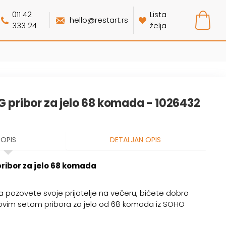
011 42
Lista
hello@restart.rs
333 24
želja
G pribor za jelo 68 komada - 1026432
OPIS
DETALJAN OPIS
ribor za jelo 68 komada
a pozovete svoje prijatelje na večeru, bićete dobro
ovim setom pribora za jelo od 68 komada iz SOHO