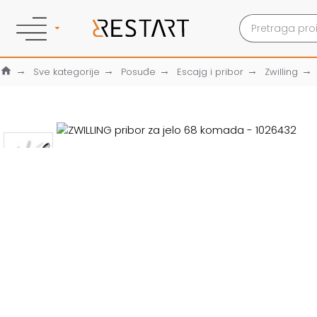
Sve kategorije
Posuđe
Escajg i pribor
Zwilling