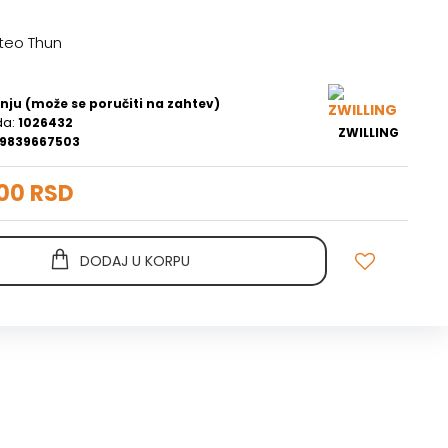
teo Thun
nju (može se poručiti na zahtev)
da:
1026432
ZWILLING
9839667503
00 RSD
DODAJ U KORPU