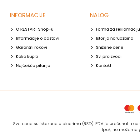
INFORMACIJE
NALOG
O RESTART Shop-u
Forma za reklamaciju
Informacije o dostavi
Istorija narudžbina
Garantni rokovi
Snižene cene
Kako kupiti
Svi proizvodi
Najčešća pitanja
Kontakt
Sve cene su iskazane u dinarima (RSD). PDV je uračunat u cenu
Ipak, ne možemo ga