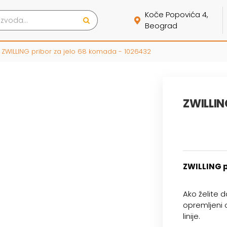
Koče Popovića 4,
Beograd
ZWILLING pribor za jelo 68 komada - 1026432
ZWILLIN
ZWILLING p
Ako želite d
opremljeni 
linije.