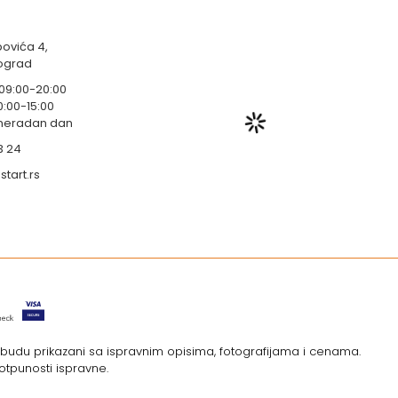
ovića 4,
eograd
 09:00-20:00
0:00-15:00
 neradan dan
3 24
tart.rs
i budu prikazani sa ispravnim opisima, fotografijama i cenama.
otpunosti ispravne.