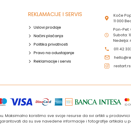
REKLAMACIJE I SERVIS
Koče Pop
11 000 B
Uslovi prodaje
Pon-Pet:
Subota: 1
Načini plaćanja
Nedelja:
Politika privatnosti
011 42 33
Pravo na odustajanje
hello@res
Reklamacije i servis
restart.rs
. Maksimalno koristimo sve svoje resurse da svi artikli u prodavnic
rantovati da su sve navedene informacije i fotografije artikala u p