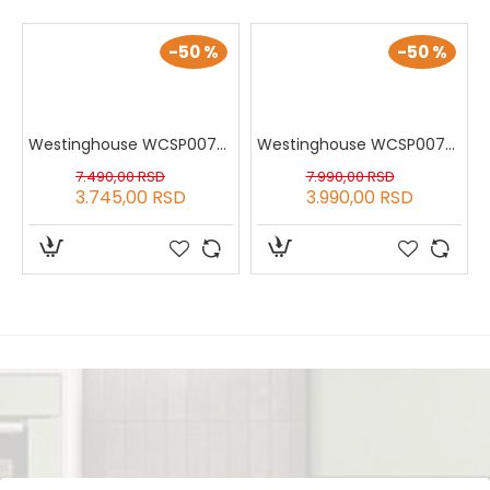
-50 %
-50 %
Westinghouse WCSP0070018GGY Šerpa sa poklopcem i dugom ručkom 18 cm
Westinghouse WCSP0070020GGY Šerpa sa poklopcem i dugom ručkom 20 cm
7.490,00 RSD
7.990,00 RSD
3.745,00 RSD
3.990,00 RSD