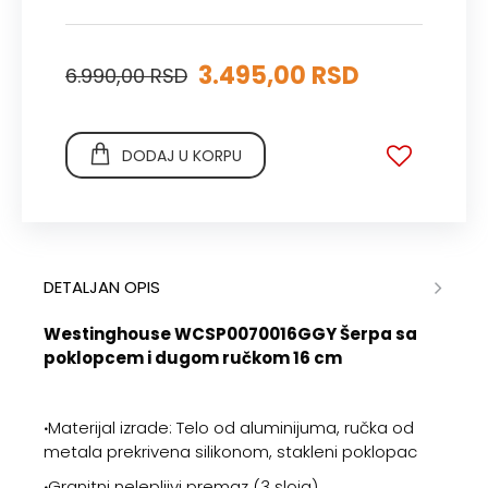
3.495,00 RSD
6.990,00 RSD
DODAJ U KORPU
DETALJAN OPIS
Westinghouse WCSP0070016GGY Šerpa sa
poklopcem i dugom ručkom 16 cm
‧
Materijal izrade: Telo od aluminijuma, ručka od
metala prekrivena silikonom, stakleni poklopac
‧
Granitni nelepljivi premaz (3 sloja)