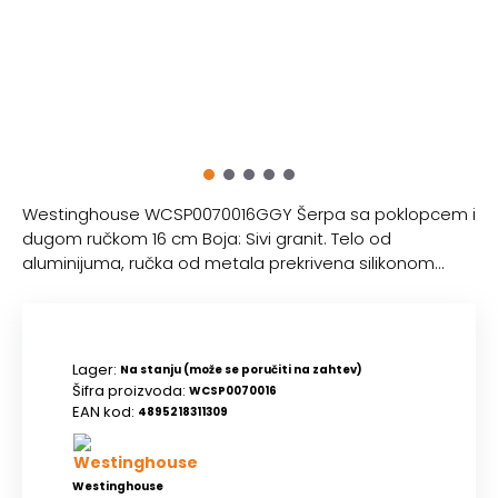
Westinghouse WCSP0070016GGY Šerpa sa poklopcem i
dugom ručkom 16 cm Boja: Sivi granit. Telo od
aluminijuma, ručka od metala prekrivena silikonom...
Lager:
Na stanju (može se poručiti na zahtev)
Šifra proizvoda:
WCSP0070016
EAN kod:
4895218311309
Westinghouse