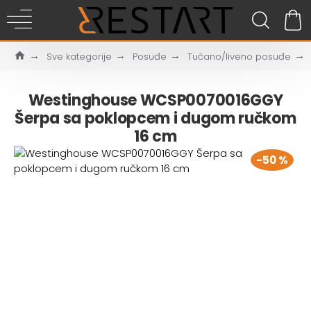
Sve kategorije
Posuđe
Tučano/liveno posuđe
Westinghouse WCSP0070016GGY
Šerpa sa poklopcem i dugom ručkom
16 cm
-50 %