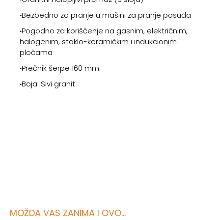
‧
Bezbedno za pranje u mašini za pranje posuđa
‧
Pogodno za korišćenje na gasnim, električnim,
halogenim, staklo-keramičkim i indukcionim
pločama
‧
Prečnik šerpe 160 mm
‧
Boja: Sivi granit
MOŽDA VAS ZANIMA I OVO...