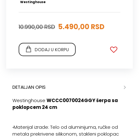
Westinghouse
5.490,00 RSD
10.990,00 RSD
DODAJ U KORPU
DETALJAN OPIS
Westinghouse
WCCC0070024GGY šerpa sa
poklopcem 24 cm
‧
Materijal izrade: Telo od aluminijuma, ručke od
metala prekrivene silikonom, stakleni poklopac