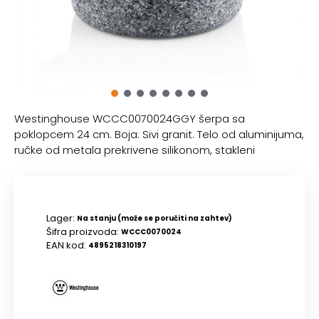
Westinghouse WCCC0070024GGY šerpa sa
poklopcem 24 cm. Boja: Sivi granit. Telo od aluminijuma,
ručke od metala prekrivene silikonom, stakleni
Lager:
Na stanju (može se poručiti na zahtev)
Šifra proizvoda:
WCCC0070024
EAN kod:
4895218310197