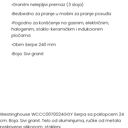
‧
Granitni nelepljivi premaz (3 sloja)
‧
Bezbedno za pranje u mašini za pranje posuđa
‧
Pogodno za korišćenje na gasnim, električnim,
halogenim, staklo-keramičkim i indukcionim
pločama
‧
Obim šerpe 240 mm
‧
Boja: Sivi granit
Westinghouse WCCC0070024GGY šerpa sa poklopcem 24
cm. Boja: Sivi granit. Telo od aluminijuma, ručke od metala
prekrivene silikonom, stakleni