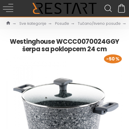
Sve kategorije
Posuđe
Tučano/liveno posuđe
Westinghouse WCCC0070024GGY
šerpa sa poklopcem 24 cm
-50 %