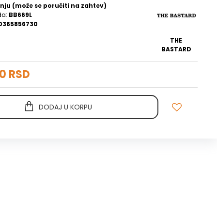
nju (može se poručiti na zahtev)
da:
BB669L
0365856730
THE
BASTARD
00 RSD
DODAJ U KORPU