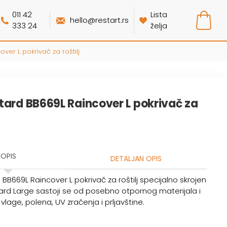
011 42
Lista
hello@restart.rs
333 24
želja
ver L pokrivač za roštilj
tard BB669L Raincover L pokrivač za
OPIS
DETALJAN OPIS
BB669L Raincover L pokrivač za roštilj specijalno skrojen
ard Large sastoji se od posebno otpornog materijala i
, vlage, polena, UV zračenja i prljavštine.