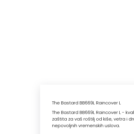
The Bastard BB669L Raincover L
The Bastard BB669L Raincover L - kva
zaštita za vaš roštilj od kiše, vetra i d
nepovoljnih vremenskih uslova.