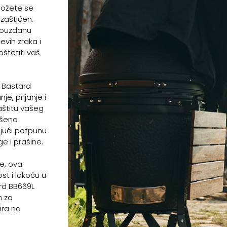
možete se
 zaštićen.
pouzdanu
evih zraka i
štetiti vaš
e Bastard
je, prljanje i
aštitu vašeg
vršeno
ajući potpunu
e i prašine.
je, ova
ost i lakoću u
rd BB669L
n za
ira na