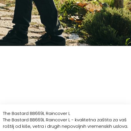
The Bastard BB669L Raincover L
The Bastard BB669L Raincover L - kvalitetna zaštita za vaš
roštilj od kiše, vetra i drugih nepovoljnih vremenskih uslova.