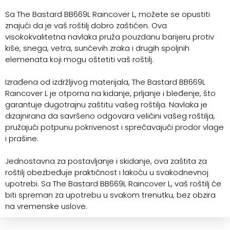
Sa The Bastard BB669L Raincover L, možete se opustiti
znajući da je vaš roštilj dobro zaštićen. Ova
visokokvalitetna navlaka pruža pouzdanu barijeru protiv
kiše, snega, vetra, sunčevih zraka i drugih spoljnih
elemenata koji mogu oštetiti vaš roštilj.
Izrađena od izdržljivog materijala, The Bastard BB669L
Raincover L je otporna na kidanje, prljanje i bleđenje, što
garantuje dugotrajnu zaštitu vašeg roštilja. Navlaka je
dizajnirana da savršeno odgovara veličini vašeg roštilja,
pružajući potpunu pokrivenost i sprečavajući prodor vlage
i prašine.
Jednostavna za postavljanje i skidanje, ova zaštita za
roštilj obezbeđuje praktičnost i lakoću u svakodnevnoj
upotrebi. Sa The Bastard BB669L Raincover L, vaš roštilj će
biti spreman za upotrebu u svakom trenutku, bez obzira
na vremenske uslove.