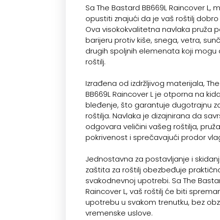
Sa The Bastard BB669L Raincover L, 
opustiti znajući da je vaš roštilj dobro
Ova visokokvalitetna navlaka pruža 
barijeru protiv kiše, snega, vetra, sunč
drugih spoljnih elemenata koji mogu o
roštilj.
Izrađena od izdržljivog materijala, Th
BB669L Raincover L je otporna na kidan
bleđenje, što garantuje dugotrajnu z
roštilja. Navlaka je dizajnirana da sa
odgovara veličini vašeg roštilja, pruž
pokrivenost i sprečavajući prodor vlag
Jednostavna za postavljanje i skidan
zaštita za roštilj obezbeđuje praktičn
svakodnevnoj upotrebi. Sa The Basta
Raincover L, vaš roštilj će biti sprema
upotrebu u svakom trenutku, bez obz
vremenske uslove.