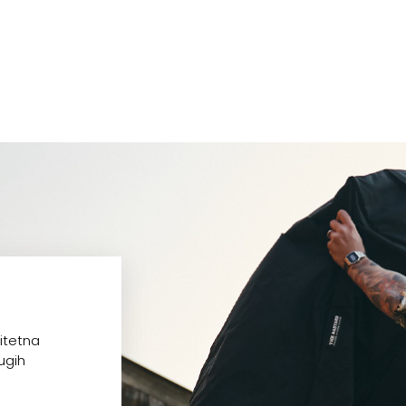
litetna
rugih