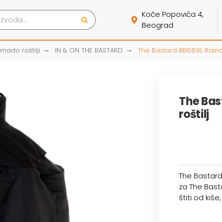
Koče Popovića 4,
Beograd
mado roštilji
IN & ON THE BASTARD
The Bastard BB669L Rainco
The Bas
roštilj
The Bastard 
za The Bast
štiti od kiše