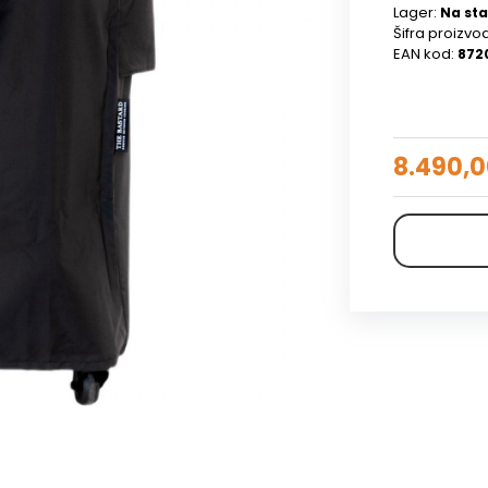
Lager:
Na sta
Šifra proizvo
EAN kod:
872
8.490,