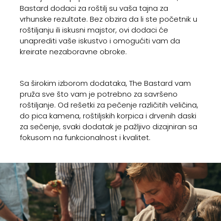
Bastard dodaci za roštilj su vaša tajna za
vrhunske rezultate. Bez obzira da li ste početnik u
roštiljanju ili iskusni majstor, ovi dodaci će
unaprediti vaše iskustvo i omogućiti vam da
kreirate nezaboravne obroke.
Sa širokim izborom dodataka, The Bastard vam
pruža sve što vam je potrebno za savršeno
roštiljanje. Od rešetki za pečenje različitih veličina,
do pica kamena, roštiljskih korpica i drvenih daski
za sečenje, svaki dodatak je pažljivo dizajniran sa
fokusom na funkcionalnost i kvalitet.