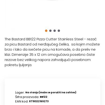
The Bastard BB122 Pizza Cutter Stainless Steel - rezač
za picu Bastard od nerđajućeg čelika, sa kojim možete
brzo i lako da isečete picu na komade, a da preliv ne
klizi. Dimenzije 35 x 12 cm omogućava posebno čiste
rezove bez velikog napora zahvaljujući posebnom
pokretu ljuljanja.
Lager:
Na stanju (može se poručiti na zahtev)
Šifra proizvoda:
BB122
EAN kod:
8719322169273