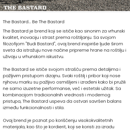
The Bastard... Be The Bastard
The Bastard je brend koji se ističe kao sinonim za vrhunski
kvalitet, inovaciju i strast prema roštiljanju. Sa svojom
filozofijom "Budi Bastard", ovaj brend inspiriše ljude širom
sveta da istražuju nove načine pripreme hrane na roštilju i
uživaju u vrhunskom iskustvu.
The Bastard se ističe svojom strašću prema detaljima i
pažljivim pristupom dizajnu. Svaki roštilj i pribor koji nose
njihovu marku su pažljivo osmišljeni i izrađeni kako bi pružili
ne samo izuzetne performanse, već i estetski užitak. Sa
kombinacijom tradicionalnih vrednosti i modernog
pristupa, The Bastard uspeva da ostvari savršen balans
između funkcionalnosti i stila.
Ovaj brend je poznat po korišćenju visokokvalitetnih
materijala, kao što je kordierit, koji se koristi za izradu