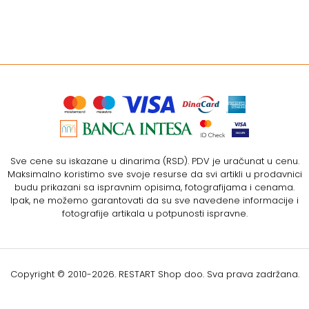
Sve cene su iskazane u dinarima (RSD). PDV je uračunat u cenu.
Maksimalno koristimo sve svoje resurse da svi artikli u prodavnici
budu prikazani sa ispravnim opisima, fotografijama i cenama.
Ipak, ne možemo garantovati da su sve navedene informacije i
fotografije artikala u potpunosti ispravne.
Copyright © 2010-
2026. RESTART Shop doo. Sva prava zadržana.
Softverska izrada: