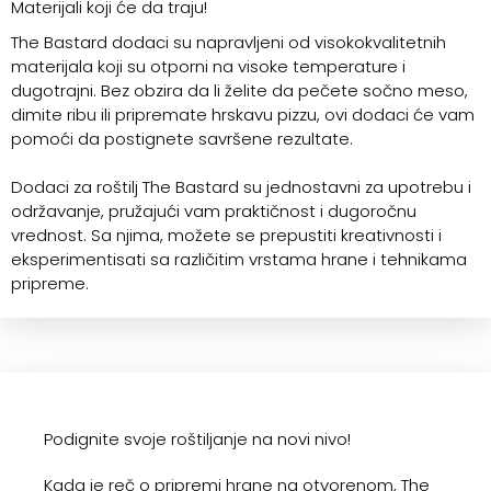
Materijali koji će da traju!
The Bastard dodaci su napravljeni od visokokvalitetnih
materijala koji su otporni na visoke temperature i
dugotrajni. Bez obzira da li želite da pečete sočno meso,
dimite ribu ili pripremate hrskavu pizzu, ovi dodaci će vam
pomoći da postignete savršene rezultate.
Dodaci za roštilj The Bastard su jednostavni za upotrebu i
održavanje, pružajući vam praktičnost i dugoročnu
vrednost. Sa njima, možete se prepustiti kreativnosti i
eksperimentisati sa različitim vrstama hrane i tehnikama
pripreme.
Podignite svoje roštiljanje na novi nivo!
Kada je reč o pripremi hrane na otvorenom, The