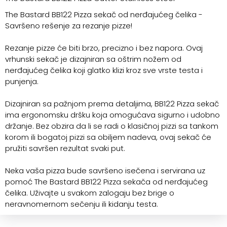
The Bastard BB122 Pizza sekač od nerđajućeg čelika -
Savršeno rešenje za rezanje pizze!
Rezanje pizze će biti brzo, precizno i bez napora. Ovaj
vrhunski sekač je dizajniran sa oštrim nožem od
nerđajućeg čelika koji glatko klizi kroz sve vrste testa i
punjenja.
Dizajniran sa pažnjom prema detaljima, BB122 Pizza sekač
ima ergonomsku dršku koja omogućava sigurno i udobno
držanje. Bez obzira da li se radi o klasičnoj pizzi sa tankom
korom ili bogatoj pizzi sa obiljem nadeva, ovaj sekač će
pružiti savršen rezultat svaki put.
Neka vaša pizza bude savršeno isečena i servirana uz
pomoć The Bastard BB122 Pizza sekača od nerđajućeg
čelika. Uživajte u svakom zalogaju bez brige o
neravnomernom sečenju ili kidanju testa.