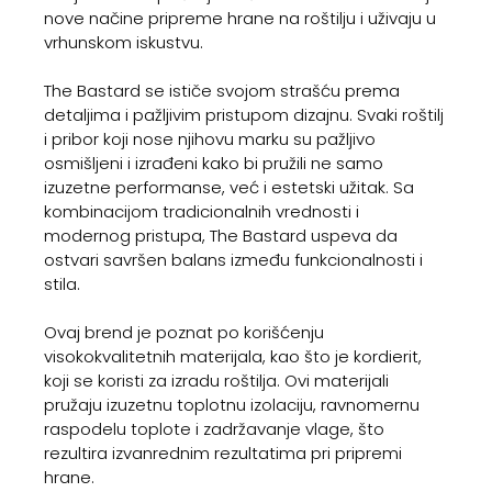
nove načine pripreme hrane na roštilju i uživaju u
vrhunskom iskustvu.
The Bastard se ističe svojom strašću prema
detaljima i pažljivim pristupom dizajnu. Svaki roštilj
i pribor koji nose njihovu marku su pažljivo
osmišljeni i izrađeni kako bi pružili ne samo
izuzetne performanse, već i estetski užitak. Sa
kombinacijom tradicionalnih vrednosti i
modernog pristupa, The Bastard uspeva da
ostvari savršen balans između funkcionalnosti i
stila.
Ovaj brend je poznat po korišćenju
visokokvalitetnih materijala, kao što je kordierit,
koji se koristi za izradu roštilja. Ovi materijali
pružaju izuzetnu toplotnu izolaciju, ravnomernu
raspodelu toplote i zadržavanje vlage, što
rezultira izvanrednim rezultatima pri pripremi
hrane.