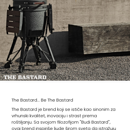
The Bastard... Be The Bastard
The Bastard je brend koji se ističe kao sinonim za
vrhunski kvalitet, inovaciju i strast prema
roštiljanju. Sa svojom filozofijom "Budi Bastard",
ovaj brend inspiriše ljude širom sveta da istražuju