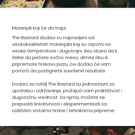
Materijali koji će da traju!
The Bastard dodaci su napravljeni od
visokokvalitetnih materijala koji su otporni na
visoke temperature i dugotrajni. Bez obzira da li
želite da pečete sočno meso, dimite ribu ili
pripremate hrskavu pizzu, ovi dodaci će vam
pomoći da postignete savršene rezultate.
Dodaci za roštilj The Bastard su jednostavni za
upotrebu i održavanje, pružajući vam praktičnost i
dugoročnu vrednost. Sa njima, možete se
prepustiti kreativnosti i eksperimentisati sa
različitim vrstama hrane i tehnikama pripreme.