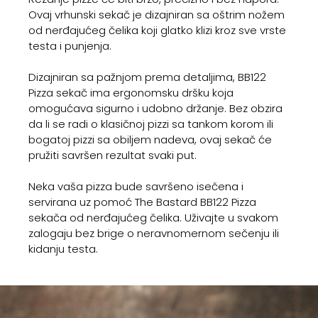
Ovaj vrhunski sekač je dizajniran sa oštrim nožem
od nerđajućeg čelika koji glatko klizi kroz sve vrste
testa i punjenja.
Dizajniran sa pažnjom prema detaljima, BB122
Pizza sekač ima ergonomsku dršku koja
omogućava sigurno i udobno držanje. Bez obzira
da li se radi o klasičnoj pizzi sa tankom korom ili
bogatoj pizzi sa obiljem nadeva, ovaj sekač će
pružiti savršen rezultat svaki put.
Neka vaša pizza bude savršeno isečena i
servirana uz pomoć The Bastard BB122 Pizza
sekača od nerđajućeg čelika. Uživajte u svakom
zalogaju bez brige o neravnomernom sečenju ili
kidanju testa.