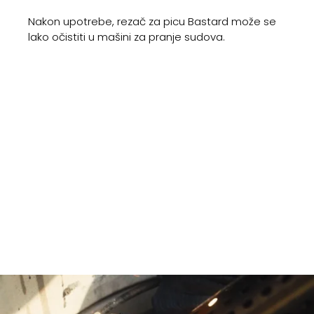
Nakon upotrebe, rezač za picu Bastard može se
lako očistiti u mašini za pranje sudova.