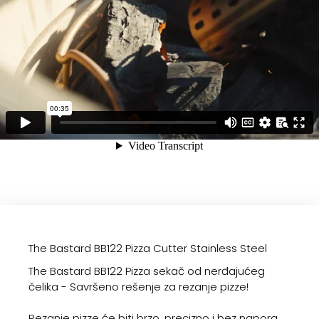
The Bastard BB122 Pizza Cutter Stainless Steel
The Bastard BB122 Pizza sekač od nerđajućeg
čelika - Savršeno rešenje za rezanje pizze!
Rezanje pizze će biti brzo, precizno i bez napora.