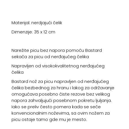
Materijal: nerdjajući čelik
Dimenzije: 35 x 12 cm
Narežite picu bez napora pomoću Bastard
sekača za picu od nerđajućeg čelika
Napravljen od visokokvalitetnog nerđajućeg
čelika
Bastard nož za picu napravljen od nerđajućeg
čelika bezbednog za hranu i lakog za održavanje
omogućava posebno čiste rezove bez velikog
napora zahvaljujući posebnom pokretu ljuljanja.
Iako se preliv često pomera kada se seče
konvencionalnim noževima, sa ovim nožem za
picu ostaje tamo gde mu je mesto.