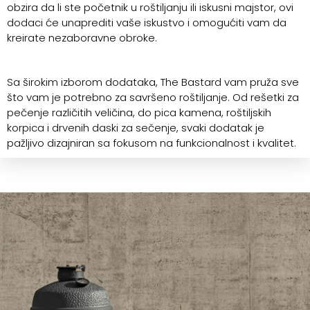
obzira da li ste početnik u roštiljanju ili iskusni majstor, ovi
dodaci će unaprediti vaše iskustvo i omogućiti vam da
kreirate nezaboravne obroke.
Sa širokim izborom dodataka, The Bastard vam pruža sve
što vam je potrebno za savršeno roštiljanje. Od rešetki za
pečenje različitih veličina, do pica kamena, roštiljskih
korpica i drvenih daski za sečenje, svaki dodatak je
pažljivo dizajniran sa fokusom na funkcionalnost i kvalitet.