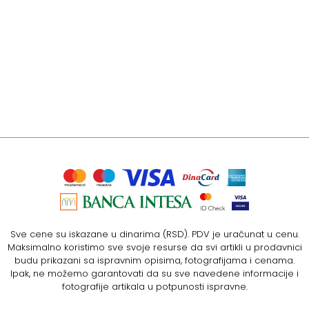
Sve cene su iskazane u dinarima (RSD). PDV je uračunat u cenu.
Maksimalno koristimo sve svoje resurse da svi artikli u prodavnici
budu prikazani sa ispravnim opisima, fotografijama i cenama.
Ipak, ne možemo garantovati da su sve navedene informacije i
fotografije artikala u potpunosti ispravne.