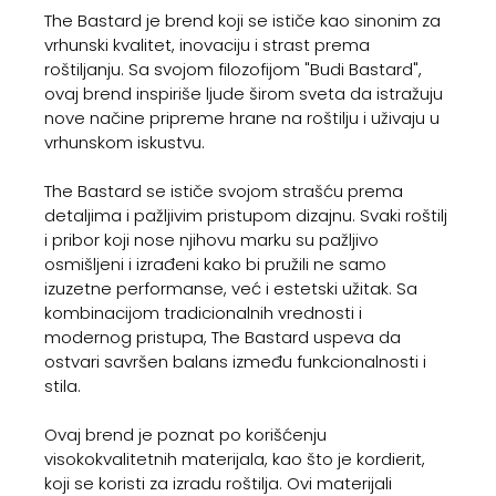
The Bastard je brend koji se ističe kao sinonim za
vrhunski kvalitet, inovaciju i strast prema
roštiljanju. Sa svojom filozofijom "Budi Bastard",
ovaj brend inspiriše ljude širom sveta da istražuju
nove načine pripreme hrane na roštilju i uživaju u
vrhunskom iskustvu.
The Bastard se ističe svojom strašću prema
detaljima i pažljivim pristupom dizajnu. Svaki roštilj
i pribor koji nose njihovu marku su pažljivo
osmišljeni i izrađeni kako bi pružili ne samo
izuzetne performanse, već i estetski užitak. Sa
kombinacijom tradicionalnih vrednosti i
modernog pristupa, The Bastard uspeva da
ostvari savršen balans između funkcionalnosti i
stila.
Ovaj brend je poznat po korišćenju
visokokvalitetnih materijala, kao što je kordierit,
koji se koristi za izradu roštilja. Ovi materijali