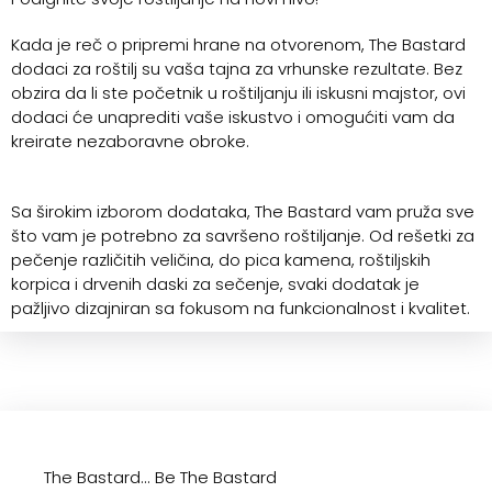
Kada je reč o pripremi hrane na otvorenom, The Bastard
dodaci za roštilj su vaša tajna za vrhunske rezultate. Bez
obzira da li ste početnik u roštiljanju ili iskusni majstor, ovi
dodaci će unaprediti vaše iskustvo i omogućiti vam da
kreirate nezaboravne obroke.
Sa širokim izborom dodataka, The Bastard vam pruža sve
što vam je potrebno za savršeno roštiljanje. Od rešetki za
pečenje različitih veličina, do pica kamena, roštiljskih
korpica i drvenih daski za sečenje, svaki dodatak je
pažljivo dizajniran sa fokusom na funkcionalnost i kvalitet.
The Bastard... Be The Bastard