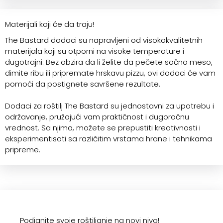
Materijali koji će da traju!
The Bastard dodaci su napravljeni od visokokvalitetnih
materijala koji su otporni na visoke temperature i
dugotrajni. Bez obzira da li želite da pečete sočno meso,
dimite ribu ili pripremate hrskavu pizzu, ovi dodaci će vam
pomoći da postignete savršene rezultate.
Dodaci za roštilj The Bastard su jednostavni za upotrebu i
održavanje, pružajući vam praktičnost i dugoročnu
vrednost. Sa njima, možete se prepustiti kreativnosti i
eksperimentisati sa različitim vrstama hrane i tehnikama
pripreme.
Podignite svoje roštiljanje na novi nivo!