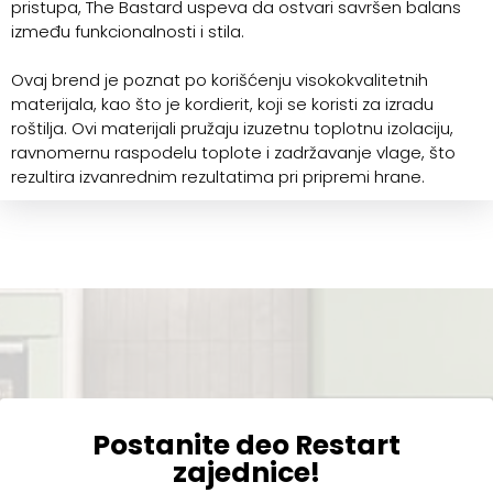
pristupa, The Bastard uspeva da ostvari savršen balans
između funkcionalnosti i stila.
Ovaj brend je poznat po korišćenju visokokvalitetnih
materijala, kao što je kordierit, koji se koristi za izradu
roštilja. Ovi materijali pružaju izuzetnu toplotnu izolaciju,
ravnomernu raspodelu toplote i zadržavanje vlage, što
rezultira izvanrednim rezultatima pri pripremi hrane.
Postanite deo Restart
zajednice!