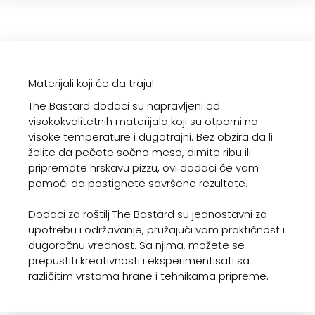
Materijali koji će da traju!
The Bastard dodaci su napravljeni od
visokokvalitetnih materijala koji su otporni na
visoke temperature i dugotrajni. Bez obzira da li
želite da pečete sočno meso, dimite ribu ili
pripremate hrskavu pizzu, ovi dodaci će vam
pomoći da postignete savršene rezultate.
Dodaci za roštilj The Bastard su jednostavni za
upotrebu i održavanje, pružajući vam praktičnost i
dugoročnu vrednost. Sa njima, možete se
prepustiti kreativnosti i eksperimentisati sa
različitim vrstama hrane i tehnikama pripreme.