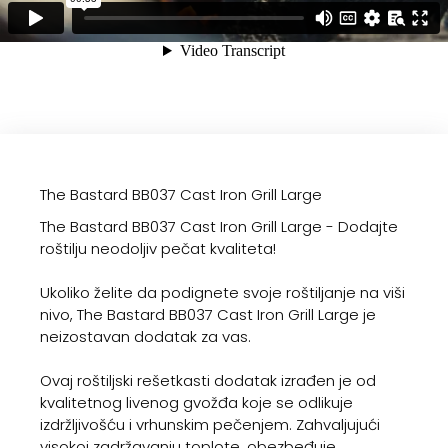
The Bastard BB037 Cast Iron Grill Large
The Bastard BB037 Cast Iron Grill Large - Dodajte
roštilju neodoljiv pečat kvaliteta!
Ukoliko želite da podignete svoje roštiljanje na viši
nivo, The Bastard BB037 Cast Iron Grill Large je
neizostavan dodatak za vas.
Ovaj roštiljski rešetkasti dodatak izrađen je od
kvalitetnog livenog gvožđa koje se odlikuje
izdržljivošću i vrhunskim pečenjem. Zahvaljujući
visokoj zadržavanju toplote, obezbeđuje