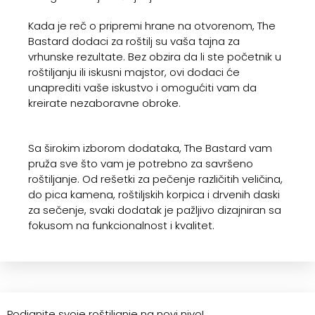
Kada je reč o pripremi hrane na otvorenom, The
Bastard dodaci za roštilj su vaša tajna za
vrhunske rezultate. Bez obzira da li ste početnik u
roštiljanju ili iskusni majstor, ovi dodaci će
unaprediti vaše iskustvo i omogućiti vam da
kreirate nezaboravne obroke.
Sa širokim izborom dodataka, The Bastard vam
pruža sve što vam je potrebno za savršeno
roštiljanje. Od rešetki za pečenje različitih veličina,
do pica kamena, roštiljskih korpica i drvenih daski
za sečenje, svaki dodatak je pažljivo dizajniran sa
fokusom na funkcionalnost i kvalitet.
Podignite svoje roštiljanje na novi nivo!