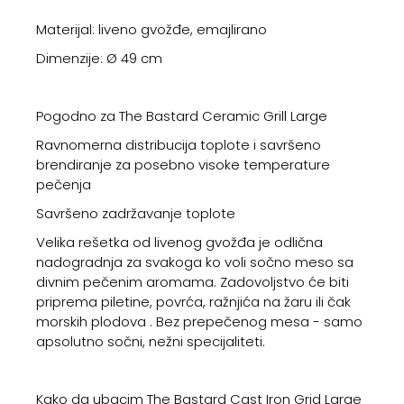
Materijal: liveno gvožđe, emajlirano
Dimenzije: Ø 49 cm
Pogodno za The Bastard Ceramic Grill Large
Ravnomerna distribucija toplote i savršeno
brendiranje za posebno visoke temperature
pečenja
Savršeno zadržavanje toplote
Velika rešetka od livenog gvožđa je odlična
nadogradnja za svakoga ko voli sočno meso sa
divnim pečenim aromama. Zadovoljstvo će biti
priprema piletine, povrća, ražnjića na žaru ili čak
morskih plodova . Bez prepečenog mesa - samo
apsolutno sočni, nežni specijaliteti.
Kako da ubacim The Bastard Cast Iron Grid Large