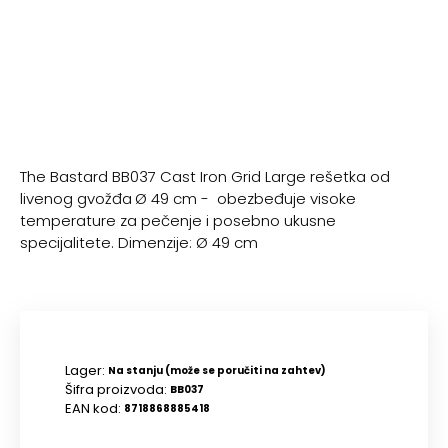
The Bastard BB037 Cast Iron Grid Large rešetka od
livenog gvožđa
Ø 49 cm - obezbeđuje visoke
temperature za pečenje i posebno ukusne
specijalitete. Dimenzije: Ø 49 cm
Lager:
Na stanju (može se poručiti na zahtev)
Šifra proizvoda:
BB037
EAN kod:
8718868885418