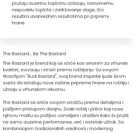
pružaju izuzetnu toplotnu izolaciju, ravnomernu
raspodelu toplote i zadržavanje vlage, što
rezultira izvanrednim rezultatima pri pripremi
hrane.
The Bastard... Be The Bastard
The Bastard je brend koji se ističe kao sinonim za vrhunski
kvalitet, inovaciju i strast prema roštiljanju. Sa svojom
filozofijom "Budi Bastard", ovaj brend inspiriše ljude širom
sveta da istražuju nove načine pripreme hrane na roštilju i
uživaju u vrhunskom iskustvu.
The Bastard se ističe svojom strašću prema detaljima i
pažljivim pristupom dizajnu. Svaki roštilj i pribor koji nose
njihovu marku su pažljivo osmišljeni i izrađeni kako bi pružili
ne samo izuzetne performanse, već i estetski užitak. Sa
kombinacijom tradicionalnih vrednosti i modernog