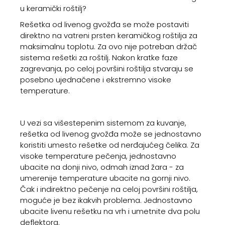
u keramički roštilj?
Rešetka od livenog gvožđa se može postaviti
direktno na vatreni prsten keramičkog roštilja za
maksimalnu toplotu. Za ovo nije potreban držač
sistema rešetki za roštilj. Nakon kratke faze
zagrevanja, po celoj površini roštilja stvaraju se
posebno ujednačene i ekstremno visoke
temperature.
U vezi sa višestepenim sistemom za kuvanje,
rešetka od livenog gvožđa može se jednostavno
koristiti umesto rešetke od nerđajućeg čelika. Za
visoke temperature pečenja, jednostavno
ubacite na donji nivo, odmah iznad žara - za
umerenije temperature ubacite na gornji nivo.
Čak i indirektno pečenje na celoj površini roštilja,
moguće je bez ikakvih problema. Jednostavno
ubacite livenu rešetku na vrh i umetnite dva polu
deflektora.