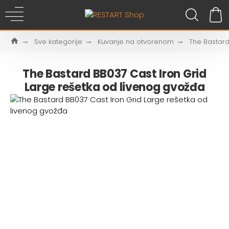
Sve kategorije
Kuvanje na otvorenom
The Bastard
The Bastard BB037 Cast Iron Grid
Large rešetka od livenog gvožđa