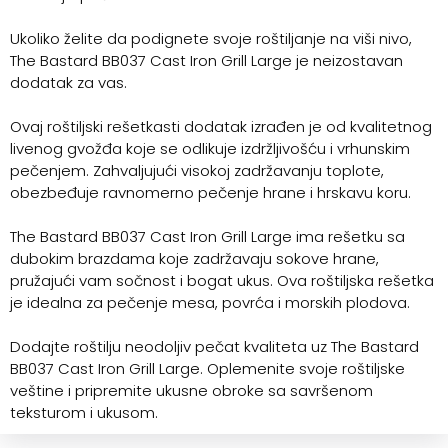
Ukoliko želite da podignete svoje roštiljanje na viši nivo,
The Bastard BB037 Cast Iron Grill Large je neizostavan
dodatak za vas.
Ovaj roštiljski rešetkasti dodatak izrađen je od kvalitetnog
livenog gvožđa koje se odlikuje izdržljivošću i vrhunskim
pečenjem. Zahvaljujući visokoj zadržavanju toplote,
obezbeđuje ravnomerno pečenje hrane i hrskavu koru.
The Bastard BB037 Cast Iron Grill Large ima rešetku sa
dubokim brazdama koje zadržavaju sokove hrane,
pružajući vam sočnost i bogat ukus. Ova roštiljska rešetka
je idealna za pečenje mesa, povrća i morskih plodova.
Dodajte roštilju neodoljiv pečat kvaliteta uz The Bastard
BB037 Cast Iron Grill Large. Oplemenite svoje roštiljske
veštine i pripremite ukusne obroke sa savršenom
teksturom i ukusom.