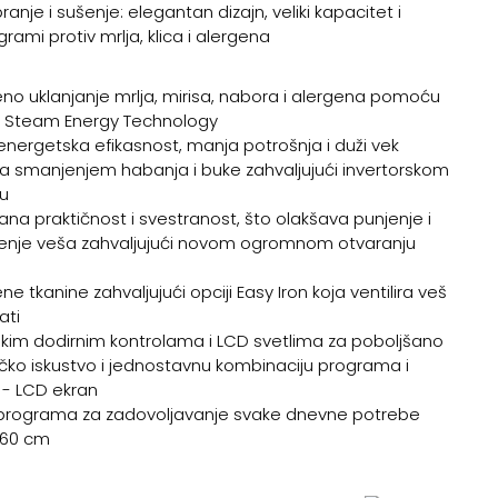
ranje i sušenje: elegantan dizajn, veliki kapacitet i
grami protiv mrlja, klica i alergena
no uklanjanje mrlja, mirisa, nabora i alergena pomoću
- Steam Energy Technology
energetska efikasnost, manja potrošnja i duži vek
ja smanjenjem habanja i buke zahvaljujući invertorskom
u
ana praktičnost i svestranost, što olakšava punjenje i
enje veša zahvaljujući novom ogromnom otvaranju
ne tkanine zahvaljujući opciji Easy Iron koja ventilira veš
ati
kim dodirnim kontrolama i LCD svetlima za poboljšano
ičko iskustvo i jednostavnu kombinaciju programa i
 - LCD ekran
 programa za zadovoljavanje svake dnevne potrebe
 60 ​​cm