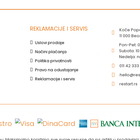
REKLAMACIJE I SERVIS
Koče Popo
11 000 Be
Uslovi prodaje
Pon-Pet: 
Subota: 10
Načini plaćanja
Nedelja: 
Politika privatnosti
011 42 333
Pravo na odustajanje
hello@rest
Reklamacije i servis
restart.rs
. Maksimalno koristimo sve svoje resurse da svi artikli u prodavnic