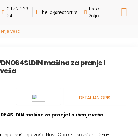
011 42 333
Lista
hello@restart.rs
24
želja
šenje veša
N064SLDIN mašina za pranje I
 veša
DETALJAN OPIS
64SLDIN mašina za pranje I sušenje veša
ranje i sušenje veša NovaCare za savršeno 2-u-1