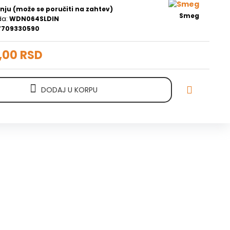
nju (može se poručiti na zahtev)
Smeg
da:
WDN064SLDIN
7709330590
,00 RSD
DODAJ U KORPU