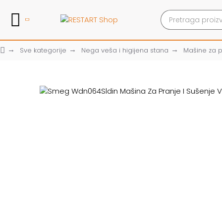
Sve kategorije
Nega veša i higijena stana
Mašine za p