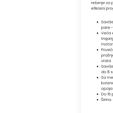
rešenje za p
efikasni pro
Savrše
pare 
Veća 
trajan
motor
Poveć
pražnj
vrata
Savrše
do 8 s
Sa me
korisn
opcija
Do 15
Širina: