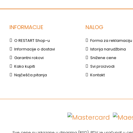
INFORMACIJE
NALOG
O RESTART Shop-u
Forma za reklamaciju
Informacije o dostavi
Istorija narudžbina
Garantni rokovi
Snižene cene
Kako kupiti
Svi proizvodi
Najčešća pitanja
Kontakt
Sve cene su iskazane u dinarima (RSD). PDV je uračunat u cenu