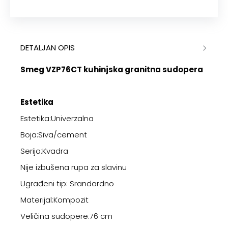
DETALJAN OPIS
Smeg VZP76CT kuhinjska granitna sudopera
Estetika
Estetika:Univerzalna
Boja:Siva/cement
Serija:Kvadra
Nije izbušena rupa za slavinu
Ugrađeni tip: Srandardno
Materijal:Kompozit
Veličina sudopere:76 cm