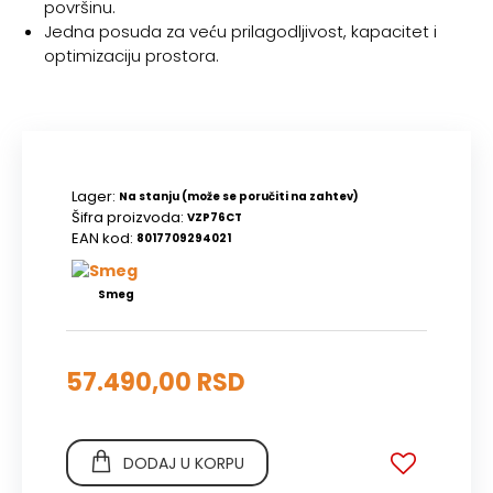
površinu.
Jedna posuda za veću prilagodljivost, kapacitet i
optimizaciju prostora.
Lager:
Na stanju (može se poručiti na zahtev)
Šifra proizvoda:
VZP76CT
EAN kod:
8017709294021
Smeg
57.490,00 RSD
DODAJ U KORPU