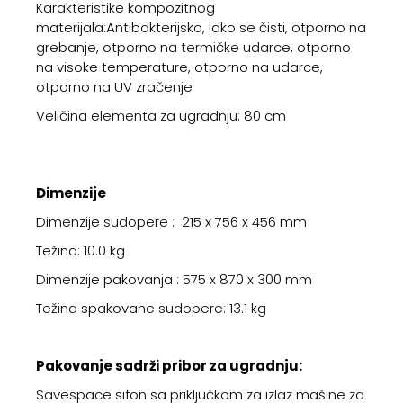
Karakteristike kompozitnog
materijala:Antibakterijsko, lako se čisti, otporno na
grebanje, otporno na termičke udarce, otporno
na visoke temperature, otporno na udarce,
otporno na UV zračenje
Veličina elementa za ugradnju: 80 cm
Dimenzije
Dimenzije sudopere : 215 x 756 x 456 mm
Težina: 10.0 kg
Dimenzije pakovanja : 575 x 870 x 300 mm
Težina spakovane sudopere: 13.1 kg
Pakovanje sadrži pribor za ugradnju:
Savespace sifon sa priključkom za izlaz mašine za