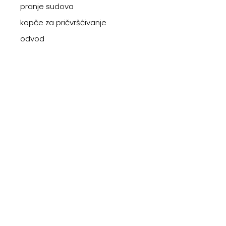
pranje sudova
kopče za pričvršćivanje
odvod