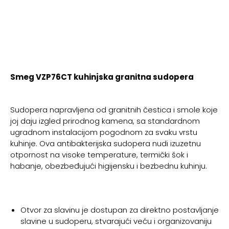
Smeg VZP76CT kuhinjska granitna sudopera
Sudopera napravljena od granitnih čestica i smole koje
joj daju izgled prirodnog kamena, sa standardnom
ugradnom instalacijom pogodnom za svaku vrstu
kuhinje. Ova antibakterijska sudopera nudi izuzetnu
otpornost na visoke temperature, termički šok i
habanje, obezbeđujući higijensku i bezbednu kuhinju.
Otvor za slavinu je dostupan za direktno postavljanje
slavine u sudoperu, stvarajući veću i organizovaniju