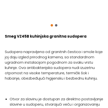
Smeg VZ45B kuhinjska granitna sudopera
Sudopera napravljena od granitnih čestica i smole koje
joj daju izgled prirodnog kamena, sa standardnom
ugradnom instalacijom pogodnom za svaku vrstu
kuhinje. Ova antibakterijska sudopera nudi izuzetnu
otpornost na visoke temperature, termički šok i
habanje, obezbeđujući higijensku i bezbednu kuhinju.
Otvor za slavinu je dostupan za direktno postavljanje
slavine u sudoperu, stvarajući veću i organizovaniju