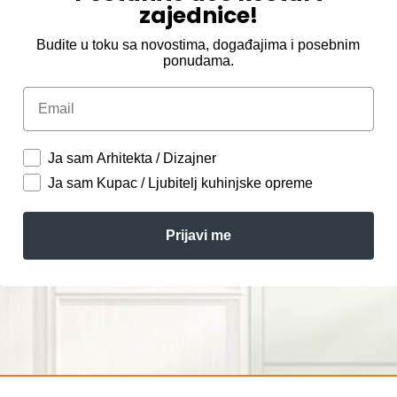
zajednice!
Budite u toku sa novostima, događajima i posebnim
ponudama.
Email
Ja sam Arhitekta / Dizajner
Ja sam Kupac / Ljubitelj kuhinjske opreme
Prijavi me