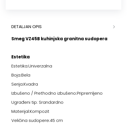
DETALJAN OPIS
Smeg VZ45B kuhinjska granitna sudopera
Estetika
Estetika:Univerzalna
Boja:Bela
Serija:Kvadra
Izbušeno / Prethodno izbušeno:Pripremljeno
Ugrađeni tip: Srandardno
Materijal:Kompozit
Veličina sudopere:45 cm