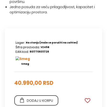
površinu.
Jedna posuda za veću prilagodljivost, kapacitet i
optimizaciju prostora.
Lager:
Na stanju (može se poručiti na zahtev)
Šifra proizvoda:
VZ45B
EAN kod:
8017709311728
Smeg
40.990,00 RSD
DODAJ U KORPU