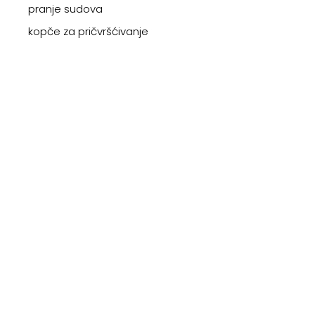
pranje sudova
kopče za pričvršćivanje