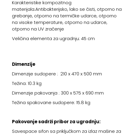
Karakteristike kompozitnog
materijala:Antibakterijsko, lako se čisti, otporno na
grebanje, otporno na termičke udarce, otporno
na visoke temperature, otporno na udarce,
otporno na UV zračenje
Veličina elementa za ugradnju: 45 cm
Dimenzije
Dimenzije sudopere : 210 x 470 x 500 mm
Težina: 10.3 kg
Dimenzije pakovanja : 300 x 575 x 690 mm
Težina spakovane sudopere: 15.8 kg
Pakovanje sadrži pribor za ugradnju:
Savespace sifon sa priključkom za izlaz mašine za