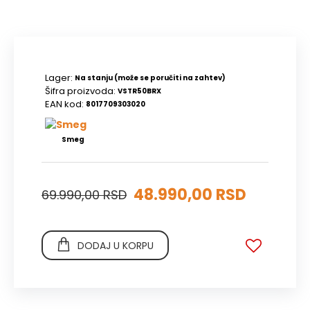
Lager:
Na stanju (može se poručiti na zahtev)
Šifra proizvoda:
VSTR50BRX
EAN kod:
8017709303020
Smeg
48.990,00 RSD
69.990,00 RSD
DODAJ U KORPU