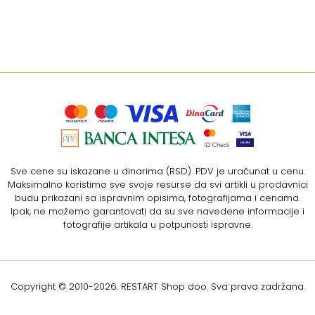
Sve cene su iskazane u dinarima (RSD). PDV je uračunat u cenu.
Maksimalno koristimo sve svoje resurse da svi artikli u prodavnici
budu prikazani sa ispravnim opisima, fotografijama i cenama.
Ipak, ne možemo garantovati da su sve navedene informacije i
fotografije artikala u potpunosti ispravne.
Copyright © 2010-
2026. RESTART Shop doo. Sva prava zadržana.
Softverska izrada: