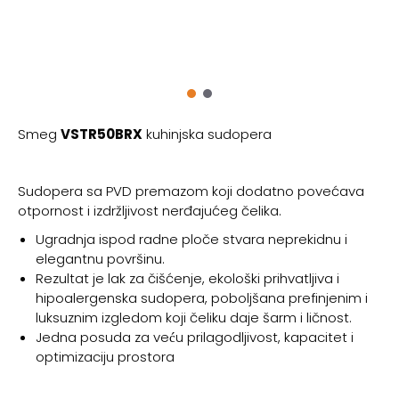
Smeg
VSTR50BRX
kuhinjska sudopera
Sudopera sa PVD premazom koji dodatno povećava
otpornost i izdržljivost nerđajućeg čelika.
Ugradnja ispod radne ploče stvara neprekidnu i
elegantnu površinu.
Rezultat je lak za čišćenje, ekološki prihvatljiva i
hipoalergenska sudopera, poboljšana prefinjenim i
luksuznim izgledom koji čeliku daje šarm i ličnost.
Jedna posuda za veću prilagodljivost, kapacitet i
optimizaciju prostora