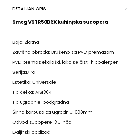
DETALJAN OPIS
Smeg VSTR50BRX kuhinjska sudopera
Boja: Zlatna
Završna obrada: Brušeno sa PVD premazom
PVD premaz ekološki, lako se čisti. hipoalergen
Serija:Mira
Estetika: Universale
Tip čelika: AISI304
Tip ugradnje: podgradna
Širina korpusa za ugradnju: 600mm
Odvod sudopere: 3,5 inča
Daljinski podizač