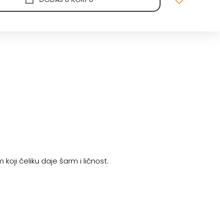
koji čeliku daje šarm i ličnost.