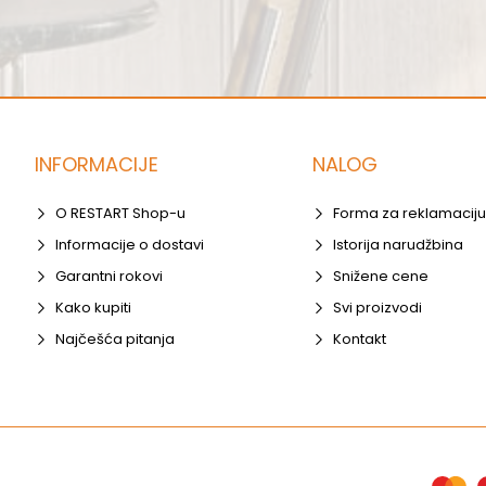
INFORMACIJE
NALOG
O RESTART Shop-u
Forma za reklamaciju
Informacije o dostavi
Istorija narudžbina
Garantni rokovi
Snižene cene
Kako kupiti
Svi proizvodi
Najčešća pitanja
Kontakt