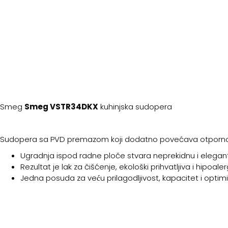
Smeg
Smeg VSTR34DKX
kuhinjska sudopera
Sudopera sa PVD premazom koji dodatno povećava otpornost i
Ugradnja ispod radne ploče stvara neprekidnu i elegan
Rezultat je lak za čišćenje, ekološki prihvatljiva i hipo
Jedna posuda za veću prilagodljivost, kapacitet i optim