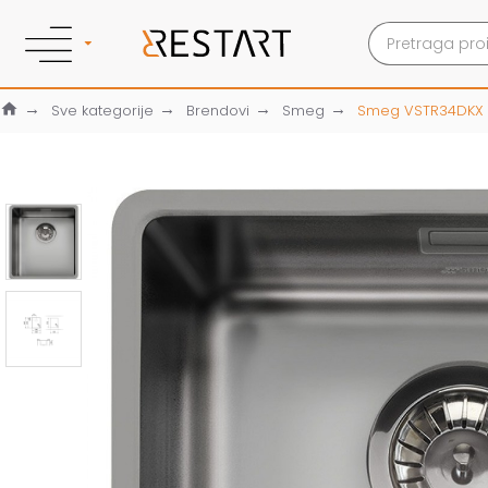
Sve kategorije
Brendovi
Smeg
Smeg VSTR34DKX