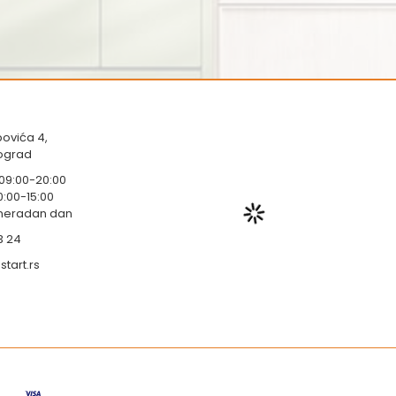
ovića 4,
eograd
 09:00-20:00
0:00-15:00
 neradan dan
3 24
tart.rs