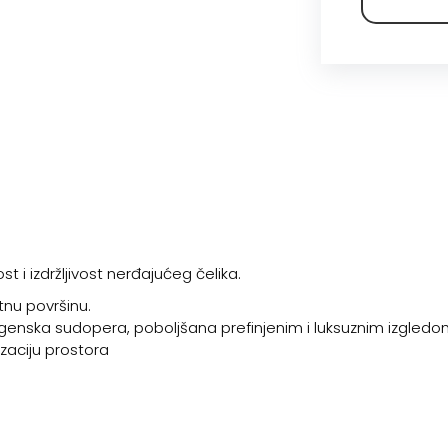
 izdržljivost nerđajućeg čelika.
tnu površinu.
alergenska sudopera, poboljšana prefinjenim i luksuznim izgledom 
izaciju prostora