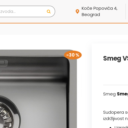
Koče Popovića 4,
Beograd
-30 %
Smeg V
Smeg
Sme
Sudopera s
izdržljivost 
Ugradn