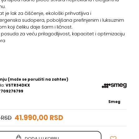
nu.
t je lak za čišćenje, ekološki prihvatljiva i
ergenska sudopera, poboljšana prefinjenim i luksuznim
om koji čeliku daje šarm i ličnost.
posuda za veću prilagodljivost, kapacitet i optimizaciju
ora
nju (može se poručiti na zahtev)
da:
VSTR34DKX
7709276799
Smeg
41.990,00 RSD
 RSD
DODAJ U KORPU