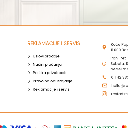
REKLAMACIJE I SERVIS
Koče Pop
11 000 B
Uslovi prodaje
Pon-Pet:
Subota: 1
Načini plaćanja
Nedelja:
Politika privatnosti
011 42 33
Pravo na odustajanje
hello@res
Reklamacije i servis
restart.rs