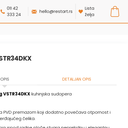
011 42
Lista
hello@restart.rs
333 24
želja
STR34DKX
OPIS
DETALJAN OPIS
g VSTR34DKX
kuhinjska sudopera
a PVD premazom koji dodatno povećava otpornost i
nerđajućeg čelika.
ja ispod radne ploče stvara neprekidnu i elegantnu