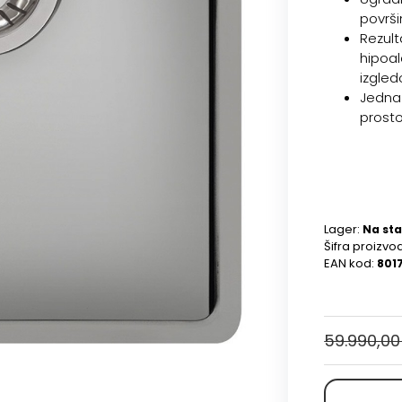
površi
Rezulta
hipoal
izgled
Jedna 
prost
Lager:
Na sta
Šifra proizvo
EAN kod:
801
59.990,00