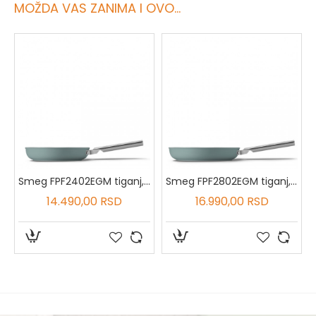
MOŽDA VAS ZANIMA I OVO...
lopcem, 28cm
Smeg FPF2402EGM tiganj, 24cm
Smeg FPF2802EGM tiganj, 28cm
14.490,00 RSD
16.990,00 RSD