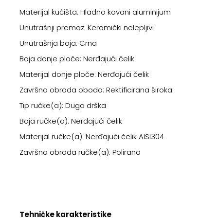
Materijal kućišta: Hladno kovani aluminijum
Unutrašnji premaz: Keramički nelepljivi
Unutrašnja boja: Crna
Boja donje ploče: Nerđajući čelik
Materijal donje ploče: Nerđajući čelik
Završna obrada oboda: Rektificirana široka
Tip ručke(a): Duga drška
Boja ručke(a): Nerđajući čelik
Materijal ručke(a): Nerđajući čelik AISI304
Završna obrada ručke(a): Polirana
Tehničke karakteristike