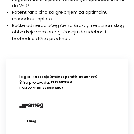
do 250°.
Patentirano dno sa grejanjem za optimalnu
raspodelu toplote.
Ručke od nerđajućeg čelika širokog i ergonomskog
oblika koje vam omogućavaju da udobno i
bezbedno držite predmet.
Lager:
Na stanju (može se poručiti na zahtev)
Šifra proizvoda:
FPF2002EGM
EAN kod:
8017709356057
Smeg