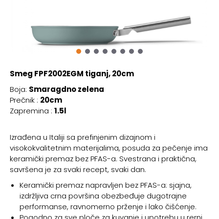
Smeg FPF2002EGM tiganj, 20cm
Boja:
Smaragdno zelena
Prečnik :
20cm
Zapremina :
1.5l
Izrađena u Italiji sa prefinjenim dizajnom i
visokokvalitetnim materijalima, posuda za pečenje ima
keramički premaz bez PFAS-a. Svestrana i praktična,
savršena je za svaki recept, svaki dan.
Keramički premaz napravljen bez PFAS-a: sjajna,
izdržljiva crna površina obezbeđuje dugotrajne
performanse, ravnomerno prženje i lako čišćenje.
Pogodno za sve ploče za kuvanje i upotrebu u rerni