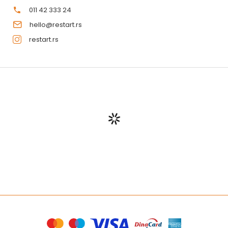
011 42 333 24
hello@restart.rs
restart.rs