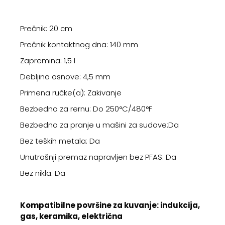
Prečnik: 20 cm
Prečnik kontaktnog dna: 140 mm
Zapremina: 1,5 l
Debljina osnove: 4,5 mm
Primena ručke(a): Zakivanje
Bezbedno za rernu: Do 250°C/480°F
Bezbedno za pranje u mašini za sudove:Da
Bez teških metala: Da
Unutrašnji premaz napravljen bez PFAS: Da
Bez nikla: Da
Kompatibilne površine za kuvanje: indukcija,
gas, keramika, električna