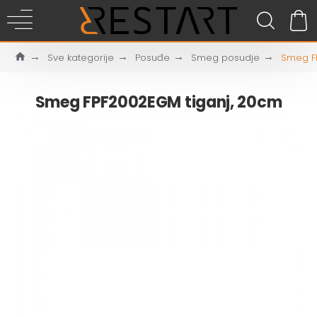
Sve kategorije
Posuđe
Smeg posudje
Smeg F
Smeg FPF2002EGM tiganj, 20cm